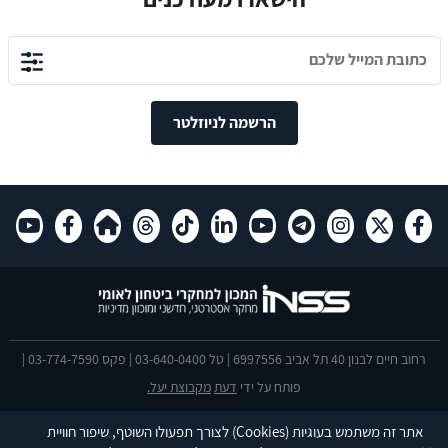
הרשמה לניוזלטר
רחוב חיים לבנון 40 תל אביב 6997556 | טל 03-640-0400 | פקס 03-774-7590 |
פותח על ידי
דעת
מקבוצת יעל.
הצהרת נגישות
אתר זה משתמש בעוגיות
(Cookies)
לצורך תפעולו השוטף, שיפור חוויית
This site is protected by reCAPTCHA and the Google
Privacy Policy
and