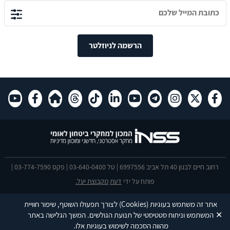
הרשמה לניוזלטר
רחוב חיים לבנון 40 תל אביב 6997556 | טל 03-640-0400 | פקס 03-774-7590 |
פותח על ידי
דעת
מקבוצת יעל.
הצהרת נגישות
אתר זה משתמש בעוגיות
(Cookies)
לצורך תפעולו השוטף, שיפור חוויית
This site is protected by reCAPTCHA and the Google
Privacy Policy
and
✕
המשתמש וניתוח סטטיסטי של תנועת הגולשים. המשך הגלישה באתר
Terms of Service
apply.
מהווה הסכמה לשימוש בעוגיות אלו.