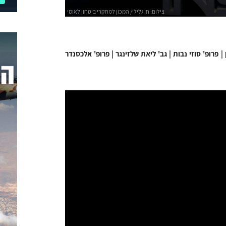
 פרופ' סוזי נבות | גב' ליאת שלזינגר | פרופ' אלכסנדר