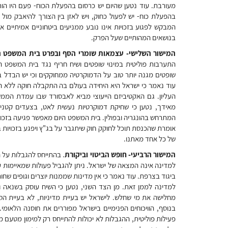
מעורבת. עוד נטען שהיום יש כרסום בהפעלת הכוח- פעם היו הור
בהפעלת כוח- יש לפעול כחוק, ויש לאזן בין הצורך להיאבק מול ט
המבקש לפגוע בזכויות אינו נובע ממניעים ביטחוניים אמיתיים א
בנושאים המהותיים שעל הפרק.
המישור השלישי- עצמאות שומרי הסף ובפרט בית המשפט הע
התערבות פוליטית במינוי שופטים ושיח חריף נגד בית המשפט הע
שופטים מגנה יותר טוב על הדמוקרטיה ממחוקקים וכי יש הבדל ב
עוד נאמר כי ישראל היא היחידה בעולם בה התקבלה חוקה לל
העליון. גם האקטיביזם הייעוצי מביא לאבסורד שבו עמדת המ
מאידך, נטען כי שחיקת דמוקרטיות נעשית לאט, בצעדים קטני
המתרחש בהונגריה ובפולין. בית המשפט היום מאפשר פגיעה בזכוי
אומרת שהכנסת תוכל לחוקק חוק שיתגבר על בג"ץ ויפגע בזכויות באופ
של כל אחד מאתנו.
המישור הרביעי- חופש הביטוי וביקורת
. בהתייחס להגבלות על ה
למדינה אינה המצאה של ישראל. ניתן להגביל פעולות שמאיימות ע
ביגוד בצרפת. עוד נאמר כי אין מדינות שממנות יוצרים וגופים שחו
למדינה לממן זאת. מן הצד השני, נטען כי השיח עוסק בשנאה ו
מחלישה את מי שחלש. לישראל יש בעיית מדיניות, לא בעיית הס
בנוסף, הוויכוחים הפנימיים בישראל מפוררים את חוסנה הלאומי.
פעילות פוליטית, ההגבלות לא יכולות להתייחס רק למימון מטעם 