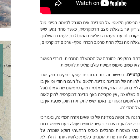
יטחון הלאומי של המדינה אינו מוגבל לקיומה הפיסי מול
 יש דיון ער בשאלת מצב הדמוקרטיה, כאשר מחד נטען שיש
הביקורת נובעת מעמדה פוליטית המתנגדת לעמדת השלטון.
בשאלה מה נכלל תחת מרכיב הכרחי נוסף- ערכים דמוקרטיים,
רתם בתקופת כהונתה של הממשלה הנוכחית. דוברי המושב
ו משום מימוש תפיסת עולם פוליטית לגיטימית.
קרטיים
. במישור זה רוב הדוברים עסקו בחקיקת חוק יסוד
להיותה של המדינה מדינת הלאום של העם היהודי וכי אין בו
א בחוק זה. החוק אינו אנטי-דמוקרטי משום שהוא אינו נוטל
ום כשלעצמו, אין מקבילה באף מדינה דמוקרטית לחוק לאום
י הלאומים האחרים. נאמר שיש לתקן את החוק, שכעת אין בו
של המדינה.
גנה על זכויות במדינה של מי שאינו אזרח המדינה, נאמר כי
וריה של העם היהודי. בקשר לחופש פעולה בעת שימוש בכוח
ת בתי משפחות מחבלים כאקט הרתעתי דווקא שומרת על
מים ולהיות פחות הומניים כלפי אוכלוסייה יותר גדולה לא