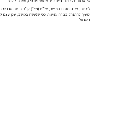
של ארגונים לא מדינתיים זרים שמממנים חלק מארגוני הימין.
לסיכום, ציינה מנחת המושב, אל"מ (מיל') עו"ד פנינה שרביט בר
ימשיך להתנהל בצורה עניינית כפי שנעשה במושב, שכן עצם קיו
בישראל.