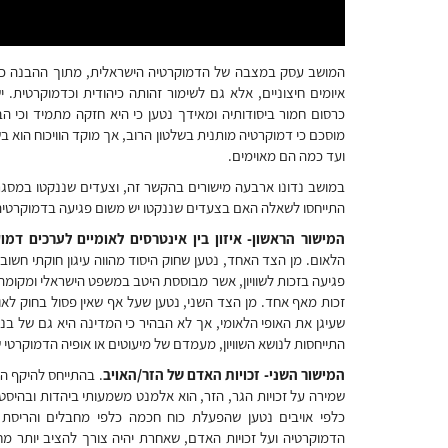
המושב עסק במצבה של הדמוקרטיה הישראלית, מתוך ההבנה כי הב
איומים חיצוניים, אלא גם לשימור זהותה כיהודית וכדמוקרטית.
כרסום חמור ביסודותיה ומאידך נטען כי היא חזקה מתמיד וכי 
מוסכם כי דמוקרטיה מותנית בשלטון הרוב, אך מוקד הוויכוח הוא 
ועד כמה הם מאוימים.
במושב נדונו ארבעה מישורים בהקשר זה, וצעדים שננקטו במסג
התייחסו לשאלה האם בצעדים שננקטו יש משום פגיעה בדמוקרטיה א
המישור הראשון- איזון בין אינטרסים לאומיים לערכים דמו
הלאום. מן הצד האחד, נטען שחוק היסוד מהווה עיגון חוקתי חשוב 
פגיעה בזכות לשוויון, אשר מבוססת היטב במשפט הישראלי ומקומה ל
זכות מאף אחד. מן הצד השני, נטען שעל אף שאין פסול בחוק לא
שעיגן את האופי הלאומי, אך לא הבהיר כי המדינה היא גם של בנ
התייחסות לנושא השוויון, מעמדם של מיעוטים או אופיה הדמוקרטי 
המישור השני- זכויות האדם של הזר/האויב
. בהתייחס להיקף הה
שמירה על זכויות הגר, הזר, הוא אלמנט משמעותי ביהדות ובהיסט
כלפי אויבים נטען שהפעלת כוח חכמה כלפי מחבלים והריס
הדמוקרטיה ועל זכויות האדם, שאחרת יהיה צורך להציב יותר מחסו