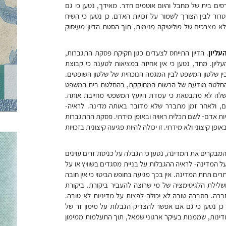
סים בית של מחבל והיום אוטמים חדר. מאידך, נטען כי גם
רור לבין הצורך לשמור על זכויות האדם. כן נטען כי השיח
לא מצרכים של פוליטיקה פנימית, תוך הסטת הדיון מעיסוק
ליון
. הדיון התייחס לצעדים כגון חקיקת פסקת התגברות,
ליון. מחד, נטען כי אין אחיזה במציאות לטענה כי קבוצת
ין שלטון המשפט לבין המגמה הנוכחית של שלטון השופטים.
א החלטה מודעת של הרשות המחוקקת, בהחלטת בית המשפט
משלה לא מתבטאת כי עמדת היועץ המשפטי מחייבת אותה.
ם, ולאחר זמן מתברר שלא מדובר באותה מדינה. לראיה-
ות אדם- לשם תכלית ראויה ובאופן מידתי. פסקת ההתגברות
ן קיצוני ולא מידתי. זו יכולה להיות פגיעה קיצונית בזכויות
מבקרים את המדינה, נטען כי הגבלה על כניסת זרים עוינים
ל המדינה- לראיה ההגבלות על בניית מסגדים בשוויץ או על
תרים תחת המדינה. אין בכך פגיעה בחופש הביטוי כי אין חובה
שלילת הלגיטימציה של מי שרוצה להעביר ביקורת. ביקורת
ברה. הסברה טובה לא יכולה לפצות על מדיניות לא טובה.
 כן נטען כי גם אם אפשר להצדיק הגבלות על מימון זר של
מדינות, שממנות בעיקר ארגוני שמאל, תוך התעלמות ממימון