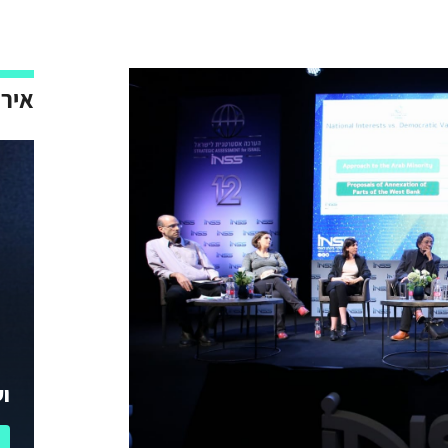
אירו
וע