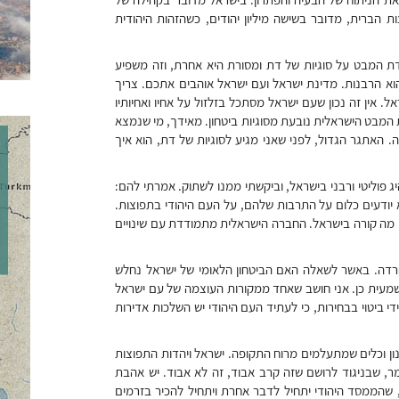
ת הברית, מדובר בשישה מיליון יהודים, כשהזהות היהודית
ת המבט על סוגיות של דת ומסורת היא אחרת, וזה משפיע
וא הרבנות. מדינת ישראל ועם ישראל אוהבים אתכם. צריך
. אין זה נכון שעם ישראל מסתכל בזלזול על אחיו ואחיותיו
המבט הישראלית נובעת מסוגיות ביטחון. מאידך, מי שנמצא
 האתגר הגדול, לפני שאני מגיע לסוגיות של דת, הוא איך
 פוליטי ורבני בישראל, וביקשתי ממנו לשתוק. אמרתי להם:
יודעים כלום על התרבות שלהם, על העם היהודי בתפוצות.
ם מה קורה בישראל. החברה הישראלית מתמודדת עם שינויים
רדה. באשר לשאלה האם הביטחון הלאומי של ישראל נחלש
שמעית כן. אני חושב שאחד ממקורות העוצמה של עם ישראל
י ביטוי בבחירות, כי לעתיד העם היהודי יש השלכות אדירות
ון וכלים שמתעלמים מרוח התקופה. ישראל ויהדות התפוצות
מר, שבניגוד לרושם שזה קרב אבוד, זה לא אבוד. יש אהבת
שראל עצומה בתפוצות. באשר לשאלה האם הגיע הזמן ב-2019, שהממסד היהודי יתחיל לדבר אחרת ויתחיל להכיר בזרמים