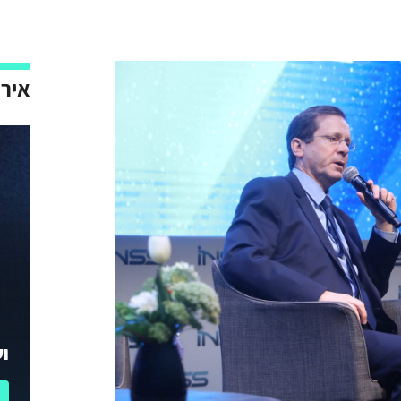
אירו
וע