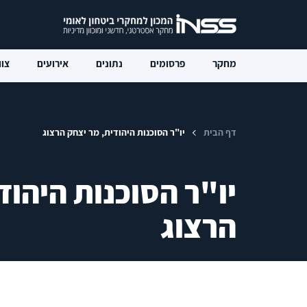
מחקר
פרסומים
נתונים
אירועים
צוו
דף הבית
‬יו‭"‬ר‭ ‬הסוכנות‭ ‬היהודית, מר‭ ‬יצחק‭ ‬הרצוג
‬הרצוג