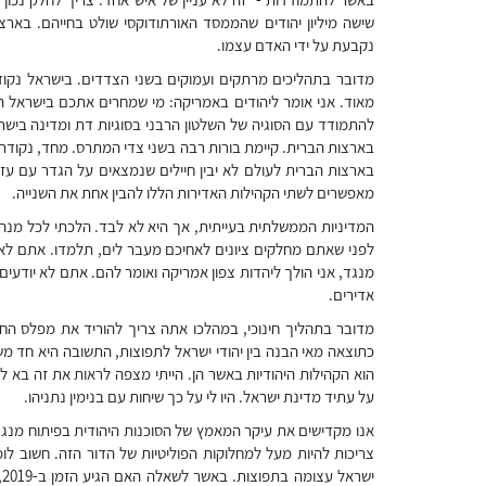
שישה מיליון יהודים שהממסד האורתודוקסי שולט בחייהם. בארצו
נקבעת על ידי האדם עצמו.
מדובר בתהליכים מרתקים ועמוקים בשני הצדדים. בישראל נקוד
מאוד. אני אומר ליהודים באמריקה: מי שמחרים אתכם בישראל ה
להתמודד עם הסוגיה של השלטון הרבני בסוגיות דת ומדינה בישראל
בארצות הברית. קיימת בורות רבה בשני צדי המתרס. מחד, נקודת 
בארצות הברית לעולם לא יבין חיילים שנמצאים על הגדר עם עזה.
מאפשרים לשתי הקהילות האדירות הללו להבין אחת את השנייה.
המדיניות הממשלתית בעייתית, אך היא לא לבד. הלכתי לכל מנהיג
לפני שאתם מחלקים ציונים לאחיכם מעבר לים, תלמדו. אתם לא 
מנגד, אני הולך ליהדות צפון אמריקה ואומר להם. אתם לא יודעי
אדירים.
מדובר בתהליך חינוכי, במהלכו אתה צריך להוריד את מפלס הח
כתוצאה מאי הבנה בין יהודי ישראל לתפוצות, התשובה היא חד מ
הוא הקהילות היהודיות באשר הן. הייתי מצפה לראות את זה בא ליד
על עתיד מדינת ישראל. היו לי על כך שיחות עם בנימין נתניהו.
אנו מקדישים את עיקר המאמץ של הסוכנות היהודית בפיתוח מנגנ
צריכות להיות מעל למחלוקות הפוליטיות של הדור הזה. חשוב לו
י