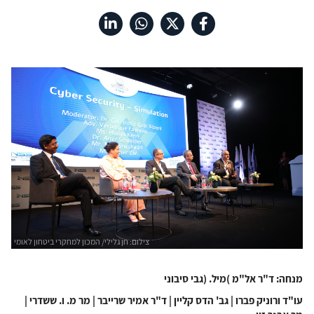
מנחה
:
ד
"
ר
אל
"
מ
)
מיל.
(
גבי
סיבוני
עו
"
ד
ורוניק
פברו
|
גב
'
הדס
קליין
|
ד
"
ר
אמיר
שרייבר
|
מר
מ
.
ו
.
ששדרי
|