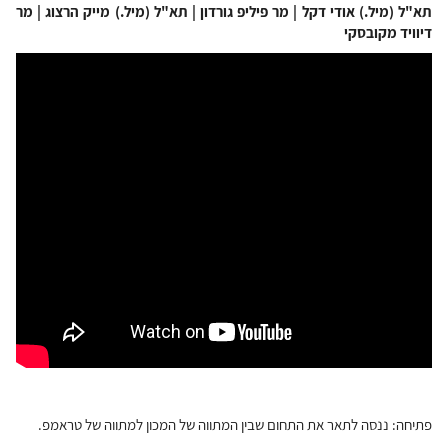
תא"ל (מיל.) אודי דקל | מר פיליפ גורדון | תא"ל (מיל.) מייק הרצוג | מר
דיוויד מקובסקי
פתיחה: ננסה לתאר את התחום שבין המתווה של המכון למתווה של טראמפ
.