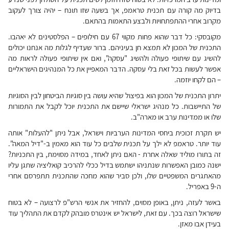
בדיוק מה קורה עם תכנית טראמפ, אך בשעה שזו תונח – יהיה צורך לעקוב
מקרוב אחרי ההתפתחויות ולבצע התאמות בהתאם.
מקובסקי: כל דבר שהוא פחות מקווי 67 עם חילופים – הפלסטינים לא יאהבו.
התכנית של המכון לא תמצא חן בעיניהם. ברור שעדיף לגלות מה אנחנו יכולים
להשיג עם שיתופי פעולה ולהשיג
"
עסקה
",
ואם אין שיתופי פעולה לראות מה
אפשר לעשות בכל זאת בלי עסקה. הדבר המאפיין את כל המנהיגים הישראליים
– הם לקחו יוזמה
.
יתרון התכנית של המכון הוא בפיצול שהיא עושה בין סוגיות הביטחון לבין הסוגיות
של התיישבות. כל מנהיג ישראלי שיישם את התכנית יוכל לקבל את התמורות
שלו או ממדינות ערב או מארה"ב.
יש תקרת זכוכית ביחסי המדינות הערביות וישראל, אבל ניתן "להעלות" אותה
עוד יותר. טראמפ לא ילך על תכנית שלבים כל עוד הוא מאמין ב-"דיל המאה".
זה בתורו מוליד שאלה אחרת - האם ניתן לאחד, במידה מסוימת, בין התכניות?
ישנה כמובן האפשרות שנתניהו ישתמש בדיל ככלי להרכיב קואליציה שתגן עליו
מהאתגרים המשפטיים שלו, ולכן סביר שהוא מחכה שהתכנית תתפרסם אחרי
ה-9 באפריל.
באשר לעזה, ניתן, באופן מסוים, להחזיר את אנשי הרש"פ לרצועה – לא בטוח
שישראל רוצה בכך. עם זאת, לישראל יש אינטרס מובהק לקדם את התהליך עוד
בעידן אבו מאזן.