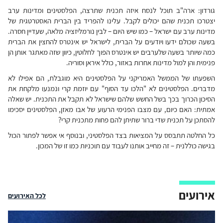
גורדון: ארה"ב תוכל לנסח איזה תכנית שתרצה, הפלסטינים ומדינות ערב
יצטרכו תכנית שהם יכולים לקבל. עלינו להפריד בין הברית האסטרטגית של
מדינות ערב עם ישראל – כמו שיש היום – לבין נורמליזציה מלאה, שעדיין חסרה.
בשעה שכולם ידעו ויודעים על הברית, לישראל יש אינטרס להחצין את הברית
כמה שיותר בשעה שלערבים יש אינטרס הפוך לחלוטין, כיוון שזה מאתגר אותן הן
פנימית והן למול מדינות אחרות באזור, כולל איראן וסוריה.
השפעתו של הממשל האמריקני על הפלסטינים היא מוגבלת, הם אפילו לא
מדברים. הפלסטינים לא "הלכו עד הסוף" עם יוזמת קרי ונמנעו מלקחת את
הסיכון הכרוך בכך בשל החשש שלהם שישראל לא תקבל את התכנית. יש שאלה
אמתית: האם כיום, עם מצבו הפנימי הרעוע של אבו מאזן, הפלסטינים יסכימו
להסתכן על תכנית שדי ברור שתיתן להם פחות מתכנית קרי?
כל החלטה תתבסס על המציאות בצד הפלסטיני, ובנוסף אי אפשר לפתור הכול
בגישה כוללנית – זה מחייב אותנו לעבוד עם תוכניות כמו זו של המכון
.
אירועים
לכל האירועים