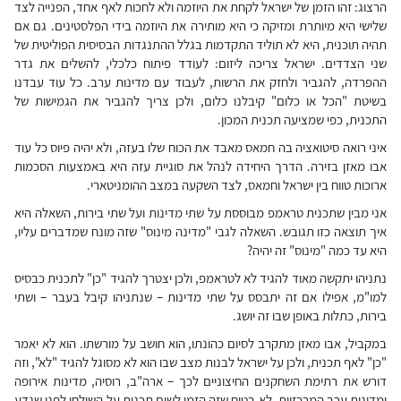
הרצוג: זהו הזמן של ישראל לקחת את היוזמה ולא לחכות לאף אחד, הפנייה לצד
שלישי היא מיותרת ומזיקה כי היא מותירה את היוזמה בידי הפלסטינים. גם אם
תהיה תוכנית, היא לא תוליד התקדמות בגלל ההתנגדות הבסיסית הפוליטית של
שני הצדדים. ישראל צריכה ליזום: לעודד פיתוח כלכלי, להשלים את גדר
ההפרדה, להגביר ולחזק את הרשות, לעבוד עם מדינות ערב. כל עוד עבדנו
בשיטת "הכל או כלום" קיבלנו כלום, ולכן צריך להגביר את הגמישות של
התכנית, כפי שמציעה תכנית המכון.
איני רואה סיטואציה בה חמאס מאבד את הכוח שלו בעזה, ולא יהיה פיוס כל עוד
אבו מאזן בזירה. הדרך היחידה לנהל את סוגיית עזה היא באמצעות הסכמות
ארוכות טווח בין ישראל וחמאס, לצד השקעה במצב ההומניטארי.
אני מבין שתכנית טראמפ מבוססת על שתי מדינות ועל שתי בירות, השאלה היא
איך תוצאה כזו תגובש. השאלה לגבי "מדינה מינוס" שזה מונח שמדברים עליו,
היא עד כמה "מינוס" זה יהיה?
נתניהו יתקשה מאוד להגיד לא לטראמפ, ולכן יצטרך להגיד "כן" לתכנית כבסיס
למו"מ, אפילו אם זה יתבסס על שתי מדינות – שנתניהו קיבל בעבר – ושתי
בירות, כתלות באופן שבו זה יושג.
במקביל, אבו מאזן מתקרב לסיום כהונתו, הוא חושב על מורשתו. הוא לא יאמר
"כן" לאף תכנית, ולכן על ישראל לבנות מצב שבו הוא לא מסוגל להגיד "לא", וזה
דורש את רתימת השחקנים החיצוניים לכך – ארה"ב, רוסיה, מדינות אירופה
ומדינות ערב המרכזיות. לא בטוח שזה הזמן לשים תכנית על השולחן לפני שנדע