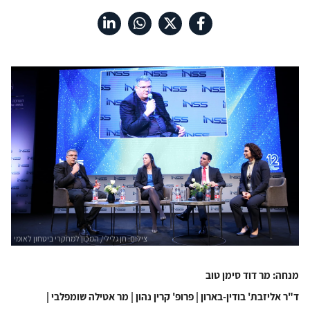
מנחה: מר דוד סימן טוב
ד"ר אליזבת' בודין-בארון | פרופ' קרין נהון | מר אטילה שומפלבי |