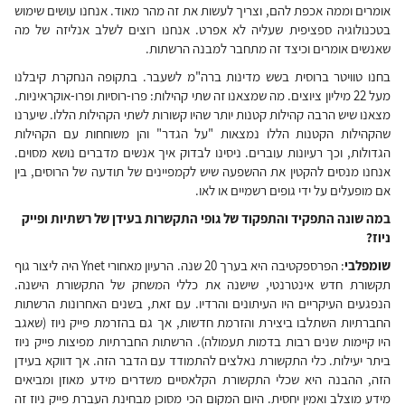
אומרים וממה אכפת להם, וצריך לעשות את זה מהר מאוד. אנחנו עושים שימוש
בטכנולוגיה ספציפית שעליה לא אפרט. אנחנו רוצים לשלב אנליזה של מה
שאנשים אומרים וכיצד זה מתחבר למבנה הרשתות.
בחנו טוויטר ברוסית בשש מדינות ברה"מ לשעבר. בתקופה הנחקרת קיבלנו
מעל 22 מיליון ציוצים. מה שמצאנו זה שתי קהילות: פרו-רוסיות ופרו-אוקראיניות.
מצאנו שיש הרבה קהילות קטנות יותר שהיו קשורות לשתי הקהילות הללו. שיערנו
שהקהילות הקטנות הללו נמצאות "על הגדר" והן משוחחות עם הקהילות
הגדולות, וכך רעיונות עוברים. ניסינו לבדוק איך אנשים מדברים נושא מסוים.
אנחנו מנסים להקטין את ההשפעה שיש לקמפיינים של תודעה של הרוסים, בין
אם מופעלים על ידי גופים רשמיים או לאו.
במה שונה התפקיד והתפקוד של גופי התקשרות בעידן של רשתיות ופייק
ניוז?
שומפלבי
: הפרספקטיבה היא בערך 20 שנה. הרעיון מאחורי Ynet היה ליצור גוף
תקשורת חדש אינטרנטי, שישנה את כללי המשחק של התקשורת הישנה.
הנפגעים העיקריים היו העיתונים והרדיו. עם זאת, בשנים האחרונות הרשתות
החברתיות השתלבו ביצירת והזרמת חדשות, אך גם בהזרמת פייק ניוז (שאגב
היו קיימות שנים רבות בדמות תעמולה). הרשתות החברתיות מפיצות פייק ניוז
ביתר יעילות. כלי התקשורת נאלצים להתמודד עם הדבר הזה. אך דווקא בעידן
הזה, ההבנה היא שכלי התקשורת הקלאסיים משדרים מידע מאוזן ומביאים
מידע מוצלב ואמין יחסית. היום המקום הכי מסוכן מבחינת העברת פייק ניוז זה