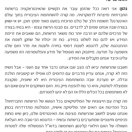
נהון:
אני רואה ככל שהזמן עובר את הקשיים שהאינטראקציה ברשתות
החברתיות מייצרות לדמוקרטיה. מה קורה להשתתפות הציבורית בתוך עולם
האינטרנט? תשומת הלב של כולנו מרוכזת במעט מאוד ספקי תוכן. יש אי-שוויון
בצורה שבה אנחנו שמים לב לדברים. גם מבנה הרשת עצמו - היא בנויה בצורה
של מרכזים שלהם יש הרבה יותר כוח משאר הרשתות, הם שואבים את זרימת
המידע ויש להם כוח לשלוט במידע. כוח זה יכולת של שחקן לשנות את
ההתנהגות שלנו, לדוגמא לשנות דפוסי בחירה ולשנות את סדר היום שלנו
והשפעה על תודעה. פייסבוק הוא מונופול של מידע והפלטפורמה הזו משפיעה
עלינו וכיצד אנחנו מקבלים את המידע.
חשבנו שהרשתות יביאו לנו מצב שבו אנחנו נדבר אחד עם השני – אבל השיח
הזה לא קורה, אנחנו עדיין מדברים עם הדומים לנו ואפילו יש קיטוביות הולכת
וגדלה. יש מערכת שבה ההשתתפות הציבורית היא לא שיוונית, מוקצנת
ומפוצלת למחנות, והיא כר נוח להפצת פייק ניוז. היום השחקנים יודעים שאם הם
לא משתמשים בכל הכלים הללו אז הם לא יגיעו למטרתם.
מה קורה עם הייצוגיות של הפוליטיקאים בכל הנושא של הרשתות החברתיות?
בכל המדינות אנו רואים יותר פוליטיקה אישית, המפלגות מתדרדרות בכוחן
ואנחנו טועים לחשוב שהרשתות מציגות את האינטרסים שלנו, כיוון שיש כוחות
פנימיים וחיצוניים שמתערבים ברשתות ובשיח – הדוגמא הכי טובה היא העלאת
השאלה של האם הילארי קלינטון השתמשה בדוא"ל הממשלתי שלה למטרות
ציבוריות? הרוסים הם אלו שפמפמו את זה לסדר היום.