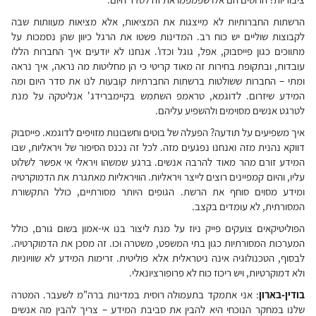
הרשתות החברותיות לא מייצגות את המציאות, אלא מציאות מעוותות שבה
לקבוצות שוליים יש כוח רב. המדינות פשטו את הרגל כיוון שהן נסמכות על
מתווכים כגון פייסבוק, אפל, גוגל וכדו'. אנחנו לא יודעים איך החברות הללו
עובדות, ובתקופת בחירות זה מאוד קריטי כי הן מחליטות מה נראה, איך נראה
ומתי – החברות ששולטות ברשתות החברתיות קובעות לנו את סדר היום ומה
המידע שיזרום. לדוגמא, טראמפ השתמש בקיימברידג' אנליטקה על מנת
לטרגט אנשים מסוימים ולהשפיע עליהם.
איך משפיעים על תודעה? הפעלה של בוטים וחשבונות מזויפים לדוגמא. פייסבוק
דווקא נהנית מזה ואנחנו נפגעים מזה. לכל זה נכנס הסיפור של ויראליות, שבו
המידע זורם מהר מאוד להרבה אנשים. ברגע שמשהו ויראלי אי אפשר לשלוט
עליו, והיום קמפיינים רוצים לייצר ויראליות. הוויראליות מאתגרת את הדמוקרטיה
ומידע מסוים סוחף את הרשת. הגופים היותר מסורתיים, כולל התקשורת
המסורתית, לא עומדים בקצב.
הפוליטיקאים צועקים פייק ניוז על מנת ליצור בנו אי-אמון בשום גורם, כולל
המערכות המסורתיות כגון בתי המשפט, משטרה וכו. זה מסכן את הדמוקרטיה.
לבסוף, הטכנולוגיה אינה ניטראלית אלא פוליטית. זרימות המידע לא שוויוניות
ולא דמוקרטיות, ויש ריכוז כוח לא פרופורציונאלי.
בודין-בארון
: אני אתמקד בתעמולה רוסית במדינות ברה"מ לשעבר. המטרה
שלנו במחקר הנוכחי היא להבין את סביבת המידע – צריך להבין מה אנשים