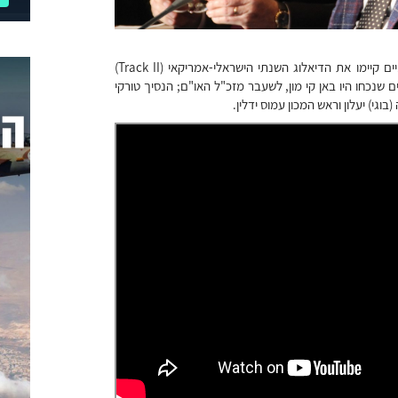
המכון למחקרי ביטחון לאומי ומרכז בלפר למדע ויחסים בינלאומיים קיימו את הדיאלוג השנתי הישראלי-אמריקאי (Track II)
11 בנובמבר. בין המשתתפים שנכחו היו באן קי מון, לשעבר מזכ"ל האו"ם; הנסיך טורקי
וגי) יעלון וראש המכון עמוס ידלין.