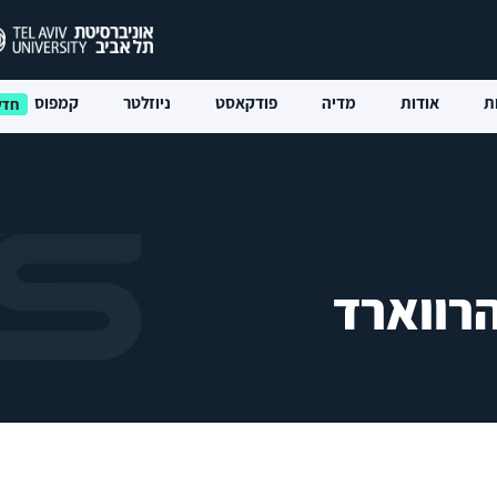
ת
אודות
מדיה
פודקאסט
ניוזלטר
קמפוס
רווארד