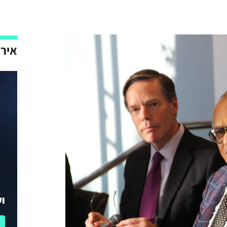
אירו
וע