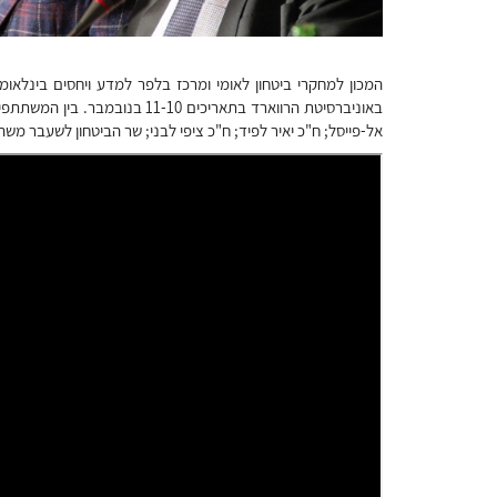
באוניברסיטת הרווארד בתאריכים -10
אל-פייסל; ח"כ יאיר לפיד; ח"כ ציפי לבני; שר הביטחון לשעבר משה (ב