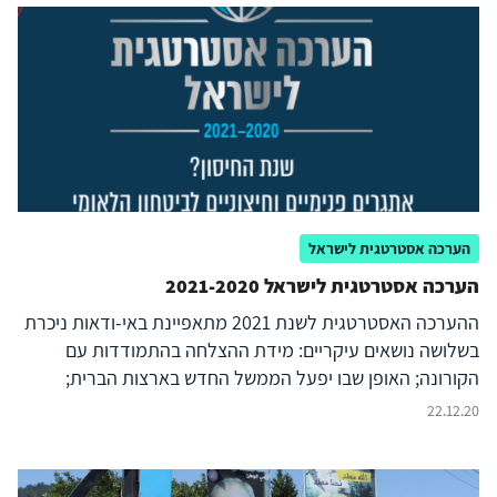
את הפגיעה בישראל, וכן כי הישג הגנתי אינו מספיק בשום
מערכה. מטרת מאמר זה היא לבחון את טענותיו של שלח,
ובחלק מהמקרים להציג טענות נגדיות.
הערכה אסטרטגית לישראל
הערכה אסטרטגית לישראל 2021-2020
ההערכה האסטרטגית לשנת 2021 מתאפיינת באי-ודאות ניכרת
בשלושה נושאים עיקריים: מידת ההצלחה בהתמודדות עם
הקורונה; האופן שבו יפעל הממשל החדש בארצות הברית;
וההתפתחויות הפוליטיות בישראל. ההערכה הנוכחית מבוססת
22.12.20
על תפיסה רחבה יותר של הביטחון הלאומי, שנותנת משקל רב
מבעבר לזירה הפנימית ולאיומים על היציבות, על הלכידות
החברתית, על הערכים ועל דפוסי החיים. זאת, כמובן, מבלי