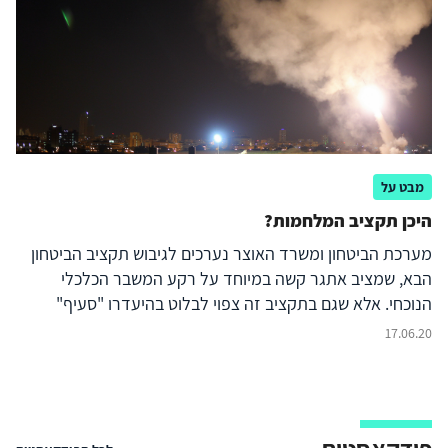
מבט על
היכן תקציב המלחמות?
מערכת הביטחון ומשרד האוצר נערכים לגיבוש תקציב הביטחון
הבא, שמציב אתגר קשה במיוחד על רקע המשבר הכלכלי
הנוכחי. אלא שגם בתקציב זה צפוי לבלוט בהיעדרו "סעיף"
העלות הישירה של מלחמות, או מבצעים גדולים, שעלולים
17.06.20
להתרחש; כך היה גם בתקציבי הביטחון קודמים. בפועל מדובר
בעלות שצה"ל והאוצר מתחשבנים עליה בדיעבד, ורק אז גם
בוחנים את המקורות למימונה. מאמר זה בוחן סוגיה זו ומסקנתו
היא, שעלויות המלחמה ונזקיה למשק צריכים להילקח בחשבון