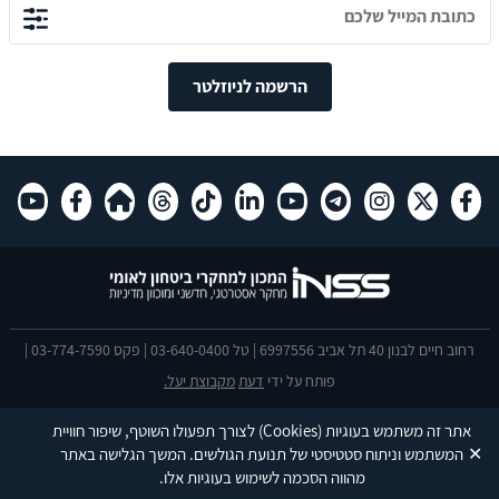
הרשמה לניוזלטר
רחוב חיים לבנון 40 תל אביב 6997556 | טל 03-640-0400 | פקס 03-774-7590 |
פותח על ידי
דעת
מקבוצת יעל.
הצהרת נגישות
אתר זה משתמש בעוגיות
(Cookies)
לצורך תפעולו השוטף, שיפור חוויית
This site is protected by reCAPTCHA and the Google
Privacy Policy
and
✕
המשתמש וניתוח סטטיסטי של תנועת הגולשים. המשך הגלישה באתר
Terms of Service
apply.
מהווה הסכמה לשימוש בעוגיות אלו.