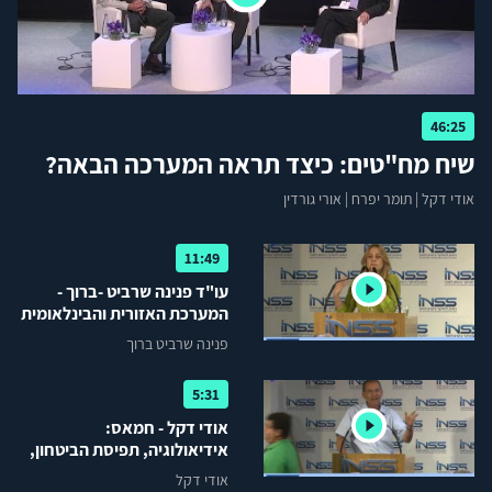
46:25
שיח מח"טים: כיצד תראה המערכה הבאה?
אודי דקל
|
תומר יפרח
|
אורי גורדין
11:49
עו"ד פנינה שרביט -ברוך -
המערכת האזורית והבינלאומית
פנינה שרביט ברוך
5:31
אודי דקל - חמאס:
אידיאולוגיה, תפיסת הביטחון,
התנהלות במבצע
אודי דקל