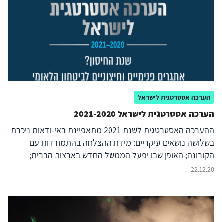
הערכה אסטרטגית לישראל
הערכה אסטרטגית לישראל 2021-2020
ההערכה האסטרטגית לשנת 2021 מתאפיינת באי-ודאות ניכרת
בשלושה נושאים עיקריים: מידת ההצלחה בהתמודדות עם
הקורונה; האופן שבו יפעל הממשל החדש בארצות הברית;
וההתפתחויות הפוליטיות בישראל. ההערכה הנוכחית מבוססת
22.12.20
על תפיסה רחבה יותר של הביטחון הלאומי, שנותנת משקל רב
מבעבר לזירה הפנימית ולאיומים על היציבות, על הלכידות
החברתית, על הערכים ועל דפוסי החיים. זאת, כמובן, מבלי
להמעיט בעוצמתם של האיומים הביטחוניים, שנותרו