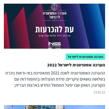
הערכה אסטרטגית לישראל
הערכה אסטרטגית לישראל 2022
ההערכה האסטרטגית לשנת 2021 מתאפיינת באי-ודאות ניכרת
בשלושה נושאים עיקריים: מידת ההצלחה בהתמודדות עם
הקורונה; האופן שבו יפעל הממשל החדש בארצות הברית;
וההתפתחויות הפוליטיות בישראל. ההערכה הנוכחית מבוססת
23.01.22
על תפיסה רחבה יותר של הביטחון הלאומי, שנותנת משקל רב
מבעבר לזירה הפנימית ולאיומים על היציבות, על הלכידות