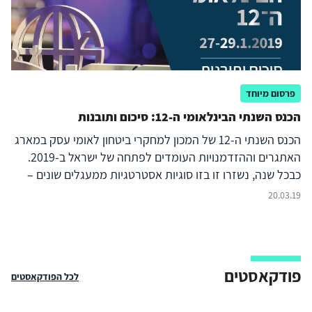
ובפרט כאשר היוזמה בידי ישראל. לכך יש להוסיף את הצורך
ביעילות בניצול המשאבים במלחמה, כגון מלאי תחמושת, שיש לו
היבט מבצעי והשפעה על מספר ימי הלחימה.
פרסום מיוחד
הכנס השנתי הבינלאומי ה-12: סיכום ותובנות
הכנס השנתי ה-12 של המכון למחקרי ביטחון לאומי עסק במארג
האתגרים וההזדמנויות העומדים לפתחה של ישראל ב-2019.
כבכל שנה, נשזרו זו בזו סוגיות אסטרטגיות ממעגלים שונים –
הפנימי, האזורי והבינלאומי – שמרכיבים יחד את המציאות
20.03.19
האסטרטגית של ישראל. בהמשך למגמה משנים עברו, נבחנה
את תקפותו של סדר העדיפויות הביטחוני-לאומי דרך דיון במגוון
נושאים. ראשית דרך מבט פנימה, לתהליכים והתרחשויות
שקשורים קשר הדוק לחוסנה של הדמוקרטיה הישראלית
פודקאסטים
לכל הפודקאסטים
ולחשיבותה כאבן יסוד בחזונה ובעתידה של מדינת ישראל.
תיבחנה הזיקות בין הלכידות הפנימית בחברה הישראלית סביב