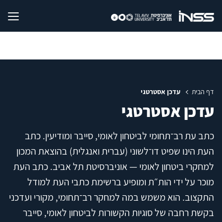
דף הבית
עדכן אסטרטגי
עדכן אסטרטגי
כתב עת רב־תחומי לביטחון לאומי, סייבר ומודיעין. כתב
העת הינו שפיט דו־לשוני (עברית ואנגלית) בהוצאת המכון
למחקרי ביטחון לאומי — אוניברסיטת תל אביב. כתב העת
מוכר על ידי הות״ת ומופיע ברשימת כתבי העת למודל
התקצוב. הוא משמש במה למחקר רב־תחומי, מקורי ועדכני
בקשת רחבה של סוגיות הקשורות לביטחון לאומי, סייבר