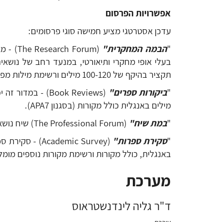
אפשרויות הפרסום
עדכן אסטרטגי מציע חמישה סוגי פרסומים:
"
הבמה המחקרית"
תקציר בהיקף של 100-120 מילים ורשימת מילות מפתח בהיקף של עד עשר מילים וביו קצר של הכותב/ת.
"
ביקורות ספרים"
מילים באנגלית כולל מקורות (בסגנון APA7).
"
במת שיח"
(The Professional Forum) שיח נושאי רב-משתתפים או ראיון עומק בהיקף של 3,000-2,000 מילים ועד 3,500 מילים באנגלית כולל מקורות (בסגנון APA7).
"
סקירת ספרות"
באנגלית, כולל מקורות ורשימת מקורות נוספים מומלצים ל
מערכת
ד"ר גליה לינדנשטראוס