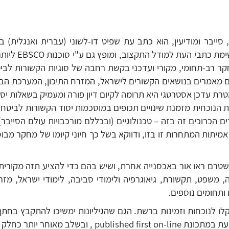
סייבר ומודיעין, הוא כתב עת שפיט דו-לשוני (עברית ואנגלית) ב
רב-תחומי, מקורי ועדכני בקשת רחבה של סוגיות הקשורות לביטחו
עון, מתפרסמים מאמרים בנושאים הקשורים לישראל, המזרח התיכון, המערכ
רת עדכן אסטרטגי היא תרומה לקיום דיון פורה ומעמיק בשאלות יסו
 הנוכחית מזמנת שינויים תכופים במוסכמות יסוד הקשורות לביטחו
כרוכים זה בזה – טכנולוגיים (ובכללם מורכבויות עולם הסייבר), 
תות המתחרות זו בזו, ודווקא בשל כך חיוני קיומו של מחקר מבוס
רם ראו אור באכסנייה אחרת, ושיש בהם כדי להציע תזה מקורית ו
 משפט, תקשורת, גיאוגרפיה ולימודי סביבה, לימודי ישראל, מזרח ת
 ותחומים נוספים.
ו לנוכחות וזמינות ברשת. הגם שהגיליונות ימשיכו להתקבץ בחתך
 מהגיליון הרבעוני הרלוונטי.