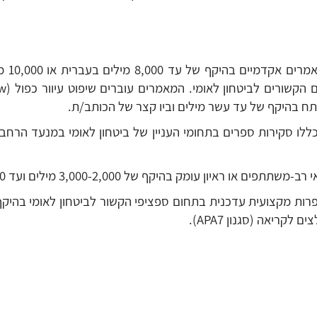
קריאה (סגנון APA7).