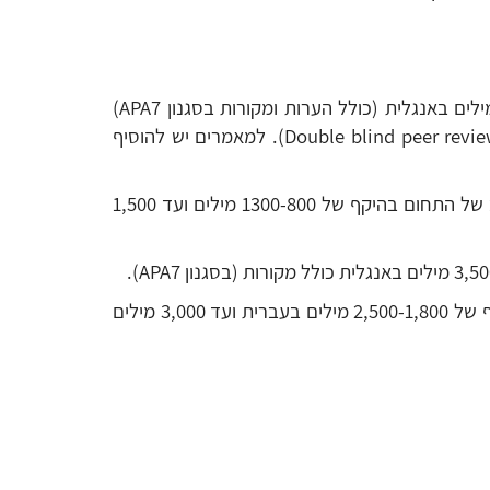
(The Research Forum) - מאמרים אקדמיים בהיקף של עד 8,000 מילים בעברית או 10,000 מילים באנגלית (כולל הערות ומקורות בסגנון APA7)
בעלי אופי מחקרי ותיאורטי, במנעד רחב של נושאים הקשורים לביטחון לאומי. המאמרים עוברים שיפוט עיוור כפול (Double blind peer review). למאמרים יש להוסיף
(Book Reviews) - במדור זה יכללו סקירות ספרים בתחומי העניין של ביטחון לאומי במנעד הרחב של התחום בהיקף של 1300-800 מילים ועד 1,500
(Academic Survey) - סקירת ספרות מקצועית עדכנית בתחום ספציפי הקשור לביטחון לאומי בהיקף של 2,500-1,800 מילים בעברית ועד 3,000 מילים