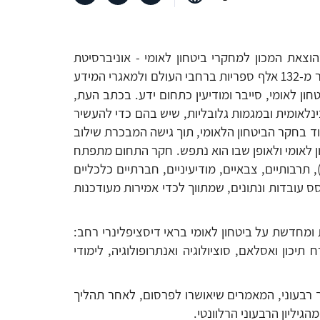
הוצאת המכון למחקרי ביטחון לאומי - אוניברסיטת
תל-אביב. כתב העת מוכר על ידי הות"ת ומופיע ברשימת כתבי העת למודל התקצוב, ומופץ גם ע"י סוכנות EBSCO ליותר מ-132 אלף ספריות ברחבי העולם ולמאגרי המידע
ן לאומי, סייבר ומודיעין כתחום ידע. בכתב העת,
ת הבינלאומית ובמגמות גלובליות, שיש בהם כדי להעשיר
ד בחקר הביטחון הלאומי, תוך גישה המבכרת שילוב
ן לאומי ולאופן שבו הוא נתפש. חקר התחום מתפתח
תרבותיים, צבאיים, מודיעיניים, חברתיים כלכליים
ס עובדות ונתונים, שמתווך לכדי אמירות מעודכנות
מחדשת על ביטחון לאומי בראי דיסציפלינרי רחב:
יכון ואסלאם, סוציולוגיה ואנתרופולוגיה, לימודי
 רבעוני, המאמרים שיאושרו לפרסום, לאחר תהליך