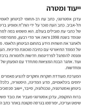
ייעוד ומטרה
עדכן אסטרטגי, כתב עת רב-תחומי לביטחון לאומי, 
של כתבי עת מובילים בעולם. הוא משמש במה למחקר 
שנוסד בשנת 1998 ורואה אור מדי רב
ולאתגר את תשתית הידע בתחום הביטחון הלאומי. מט
של הממד התיאורטי עם כתיבה מוכוונת מדיניות.
העת
ומנסה להסתגל לפרדיגמות חדשות ולתמורות ברבדים ה
ועוד. אתגר הבנת המציאות מתחדד עם הופעתן של אמי
ומחדשות.
המערכת מעודדת חוקרות וחוקרים להציע מאמרים שט
יחסים בינלאומיים, מדע המדינה, היסטוריה, כלכלה,
ביטחון ואסטרטגיה, טכנולוגיה, סייבר, יישוב סכסוכים
ברוח התקופה, עדכן אסטרטגי מעביר את כובד משקל
שיפוט ועריכה, יפורסמו בגרסה מקוונת באתר כתב העת במתכונת published first on-line , ובשלב מאוחר יותר כחלק