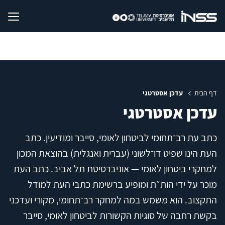
דף הבית
עדכן אסטרטגי
עדכן אסטרטגי
כתב עת רב־תחומי לביטחון לאומי, סייבר ומודיעין. כתב
העת הינו שפיט דו־לשוני (עברית ואנגלית) בהוצאת המכון
למחקרי ביטחון לאומי — אוניברסיטת תל אביב. כתב העת
מוכר על ידי הות״ת ומופיע ברשימת כתבי העת למודל
התקצוב. הוא משמש במה למחקר רב־תחומי, מקורי ועדכני
בקשת רחבה של סוגיות הקשורות לביטחון לאומי, סייבר