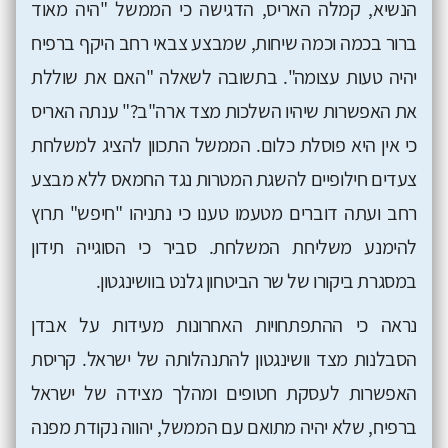
הנשיא, קמלה האריס, הדגישה כי הממשל "היה מאוד
ברור בכמה וכמה שיחות, שמבצע צבאי רחב היקף ברפיח
יהיה טעות עצומה". בתשובה לשאלה "האם את שוללת
את האפשרות שיהיו השלכות מצד ארה"ב?" ענתה האריס
כי אין היא פוסלת כלום. הממשל התכוון להציג למשלחת
צעדים חילופיים להשגת המטרות נגד החמאס ללא מבצע
רחב ועתה דוברים מטעמו טענו כי נתניהו "חיפש" תרוץ
להימנע משליחת המשלחת. סביר כי הסוגייה תידון
במסגרת ביקורו של שר הביטחון גלנט בוושינגטון.
נראה כי ההתפתחויות האחרונות מעידות על אבדן
הסבלנות מצד וושינגטון להתנהלותה של ישראל. קריסת
האפשרות לעסקת חטופים ומהלך מצידה של ישראל
ברפיח, שלא יהיה מתואם עם הממשל, יהווה נקודת מפנה