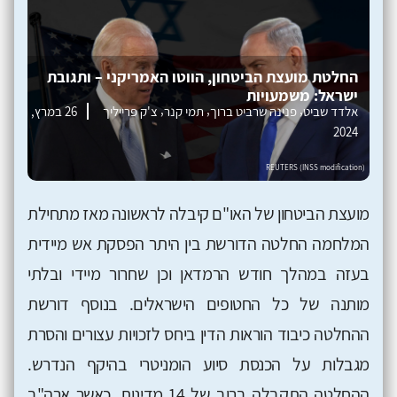
החלטת מועצת הביטחון, הווטו האמריקני – ותגובת
ישראל: משמעויות
,
,
,
אלדד שביט
פנינה שרביט ברוך
תמי קנר
צ'ק פרייליך
26 במרץ,
2024
מועצת הביטחון של האו"ם קיבלה לראשונה מאז מתחילת
המלחמה החלטה הדורשת בין היתר הפסקת אש מיידית
בעזה במהלך חודש הרמדאן וכן שחרור מיידי ובלתי
מותנה של כל החטופים הישראלים. בנוסף דורשת
ההחלטה כיבוד הוראות הדין ביחס לזכויות עצורים והסרת
מגבלות על הכנסת סיוע הומניטרי בהיקף הנדרש.
ההחלטה התקבלה ברוב של 14 מדינות, כאשר ארה"ב