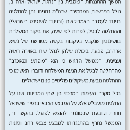
המשך ההתנגחות הפומבית בין הנהגות ישראל וארה"ב,
כולל הפרשנות המחמירה שרה"מ נתניהו נתן להחלטה
בניגוד לעמדה האמריקאית (ובניגוד לאינטרס הישראלי)
וההחלטה לבטל, לפחות לפי שעה, את ביקור המשלחת
בוושינגטון שנקבע בעקבות בקשה מפורשת של נשיא
ארה"ב, פוגעת ביכולת שלהן לנהל שיח באווירה ראויה
ועניינית. הממשל הדגיש כי הוא "מופתע ומאוכזב"
מההחלטה לבטל את הגעת המשלחת ודובריו האשימו כי
ההחלטה נובעת משיקולים פוליטיים פנים ישראליים.
בכל מקרה העימות המרכזי בין שתי המדינות אינו על
החלטת מועבי"ט אלא על המבצע הצבאי ברפיח שישראל
חוזרת וקובעת שבכוונתה להוציא לפועל. בהקשר זה,
הממשל נחרץ בהתנגדותו למבצע צבאי רחב וסגנית