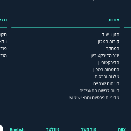
אודות
מדי
חזון וייעוד
תקש
קורות המכון
וידא
המחקר
פוד
יו"ר הדירקטוריון
הודע
הדירקטוריון
התמחות במכון
מלגות ופרסים
דו"חות שנתיים
דיווח לרשות התאגידים
מדיניות פרטיות ותנאי שימוש
צוות
צור קשר
ניוזלטר
English