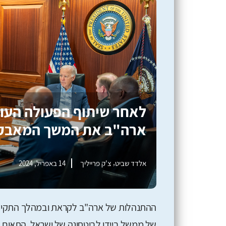
לאחר שיתוף הפעולה העוצ
ארה"ב את המשך המאבק 
,
אלדד שביט
צ'ק פרייליך
14 באפריל, 2024
ההתנהלות של ארה"ב לקראת ובמהלך התקיפה
של ממשל ביידן לביטחונה של ישראל. התאום ה