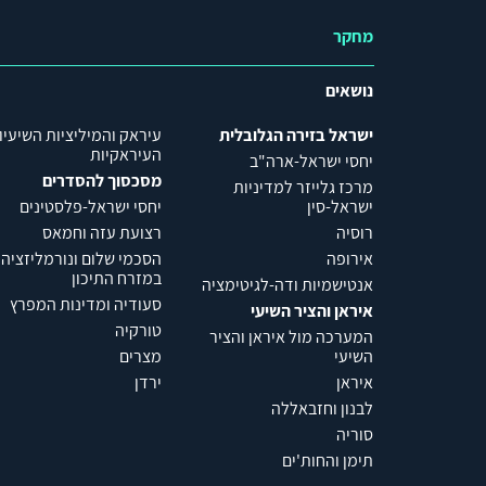
מחקר
נושאים
ישראל בזירה הגלובלית
עיראק והמיליציות השיעיו
העיראקיות
יחסי ישראל-ארה"ב
מסכסוך להסדרים
מרכז גלייזר למדיניות
ישראל-סין
יחסי ישראל-פלסטינים
רוסיה
רצועת עזה וחמאס
אירופה
הסכמי שלום ונורמליזציה
במזרח התיכון
אנטישמיות ודה-לגיטימציה
סעודיה ומדינות המפרץ
איראן והציר השיעי
טורקיה
המערכה מול איראן והציר
השיעי
מצרים
איראן
ירדן
לבנון וחזבאללה
סוריה
תימן והחות'ים