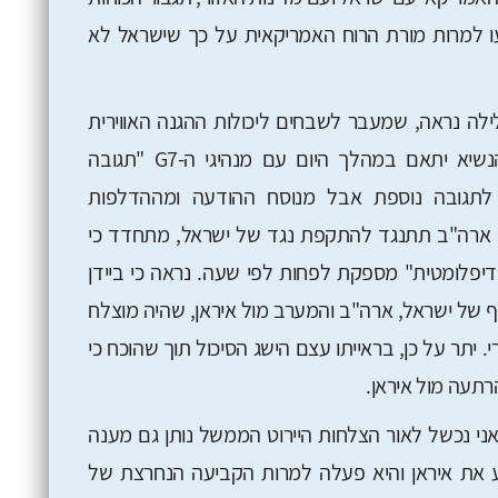
 למרות מורת הרוח האמריקאית על כך שישראל לא
לה נראה, שמעבר לשבחים ליכולות ההגנה האווירית
ש"סיכלה את מרבית התקיפה" הודגש כי הנשיא יתאם במהלך היום עם מנהיגי ה-G7 "תגובה
 לתגובה נוספת אבל מנוסח ההודעה ומההדלפות
כי ארה"ב תתנגד להתקפת נגד של ישראל, מתחדד כי
יפלומטית" מספקת לפחות לפי שעה. נראה כי ביידן
של ישראל, ארה"ב והמערב מול איראן, שהיה מוצלח
יתר על כן, בראייתו עצם הישג הסיכול תוך שהוכח כי
רתעה מול איראן.
י נכשל לאור הצלחות היירוט הממשל נותן גם מענה
ע את איראן והיא פעלה למרות הקביעה הנחרצת של