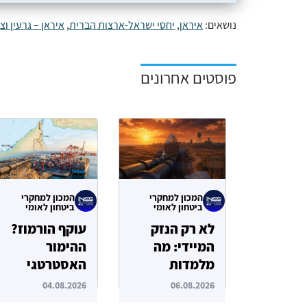
נושאים:
איראן
,
יחסי ישראל-ארצות הברית
,
איראן – גרעין וצ
פוסטים אחרונים
המכון למחקרי
המכון למחקרי
ביטחון לאומי
ביטחון לאומי
לא רק הנזק
עוקף הורמוז?
המיידי: מה
ההימור
מלמדות
האסטרטגי
תקיפות הסייבר
הבעייתי של
04.08.2026
06.08.2026
נגד תשתיות
איחוד