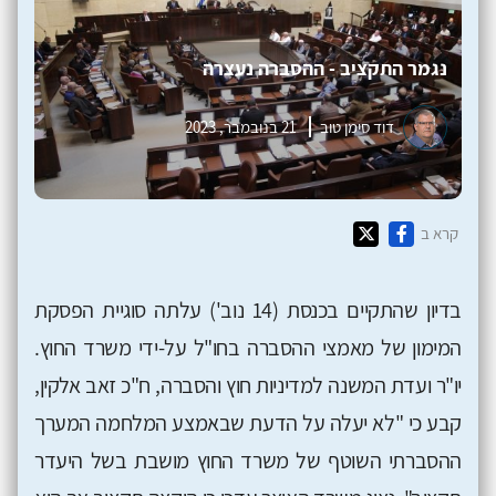
נגמר התקציב - ההסברה נעצרה
דוד סימן טוב
21 בנובמבר, 2023
קרא ב
בדיון שהתקיים בכנסת (14 נוב') עלתה סוגיית הפסקת
המימון של מאמצי ההסברה בחו"ל על-ידי משרד החוץ.
יו"ר ועדת המשנה למדיניות חוץ והסברה, ח"כ זאב אלקין,
קבע כי "לא יעלה על הדעת שבאמצע המלחמה המערך
ההסברתי השוטף של משרד החוץ מושבת בשל היעדר