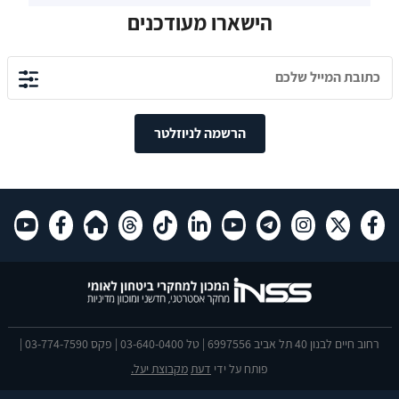
הישארו מעודכנים
הרשמה לניוזלטר
רחוב חיים לבנון 40 תל אביב 6997556 | טל 03-640-0400 | פקס 03-774-7590 |
פותח על ידי
דעת
מקבוצת יעל.
הצהרת נגישות