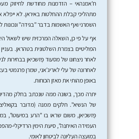
ח'אמנהאי – הזדמנות מחודשת לחיזוק מעמד
מתהליכי קבלת ההחלטות באיראן. לא ייפלא אפ
השמרני ואף האשמות בדבר "בגידה" ונכונות ל
אף על פי כן, השאלה המרכזית שיש לשאול היא 
הפוליטיים בצמרת השלטונית בטהראן. בעניין ז
לאחר ניצחונו של מסעוד פֶּזשכיאן בבחירות ל
לאחרונה של עלי לאריג'אני, שמרן פרגמטי בעצ
באופן מהותי את מאזן הכוחות.
יתרה מכך, בשונה ממה שנכתב בחלק מהדיווחי
של הנשיא". חלקים ממנה (מדובר בקואליצי
פֶּזשכיאן, משום שראו בו "הרע במיעוטו", במ
העמידה האיתנה", סיעת הימין הרדיקלי-מהפכני. 
במועצה העליונה לביטחון לאומי.