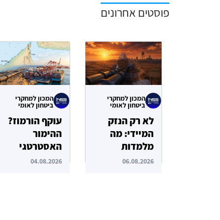
פוסטים אחרונים
המכון למחקרי
המכון למחקרי
ביטחון לאומי
ביטחון לאומי
לא רק הנזק
עוקף הורמוז?
המיידי: מה
ההימור
מלמדות
האסטרטגי
תקיפות הסייבר
הבעייתי של
04.08.2026
06.08.2026
נגד תשתיות
איחוד
המים בארצות
האמירויות
הברית?