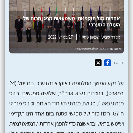
אחדות מול תוקפנות: משמעויות מפגן הכוח של
העולם המערבי
,
אלדד שביט
שמעון שטיין
27 במרץ, 2022
קרא ב
על רקע המשך המלחמה באוקראינה נערכו בבריסל (24
במארס), בנוכחות נשיא ארה"ב, שלושה מפגשים: כינוס
מנהיגי נאט"ו, פגישת מנהיגי האיחוד האירופי וכינוס מנהיגי
ה-G7. ריכוז כזה של מפגשי פסגה ביום אחד הינו תקדימי
ושימש בראש ובראשונה כדי להפגין אחדות טרנסאטלנטית