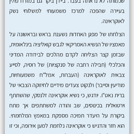
שכמותה לא נראתה בעבר. ביידן ביקר גם במזרח פולין
בעיירה שהפכה למרכז משמעותי למשלוחי נשק
לאוקראינה.
הצלחתו של מפגן האחדות נשענת בראש ובראשונה על
מאמציו של הנשיא האמריקאי לגבש קואליציה בינלאומית,
שבזמן קצר הצליחה לקדם מהלכים לבידודה המדיני
והכלכלי (חבילה רחבה של סנקציות) של רוסיה, לסייע
צבאית לאוקראינה (העברות, אמל"ח משמעותיות,
מודיעין וסייבר) ולנקוט צעדים מידיים לחיזוקה הצבאי של
ברית נאט"ו. יודגש, כי נשיא אוקראינה זלנסקי, שהשתתף
וירטואלית בכינוסים, שב והודה למשתתפים אך מתח
ביקורת על היעדר תמיכה מספקת במאמץ המלחמתי.
הוא חזר והדגיש כי אוקראינה נלחמת למען אירופה, וכי זו