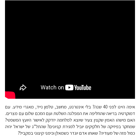
איפה היינו לפני 40 שנה? בלי אינטרנט, מחשב, טלפון נייד, מאגרי מידע. עם
דמוקרטיה בריאה שהחליפה את המפלגה השלטת ועם הסכם שלום עם מצרים.
האם מישהו האמין שקצין צעיר שיוצא למלחמה יזדקק לאישור היועץ המשפטי?
שמחקר בפיזיקה של חלקיקים יוביל לסגירת קניונים? שהתל"ג של ישראל יהיה
כפול מזה של סעודיה? שאותו אדם יוגדר כשמאלן וכימני קיצוני במקביל?