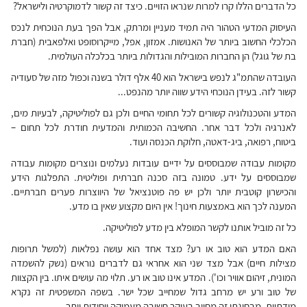
כל הדברים הללו קרו למרות שנראו הזויים. כיצד זה קשור לדמוקרטיה ולישראל?
העיסוק המדעי הטהור היה תמיד מעניין ומרתק, אבל הפך בעת הנוכחית לנכס
הכלכלי החשוב ביותר של האנושות. אמזון, אפל, מייקרוסופט ואלפאבית (חברת
בת של גוגל) הן החברות המובילות והגדולות ביותר בכלכלה העולמית.
העובדה שהתמ"ג לנפש בישראל הוא 40 אלף דולר בשנה וכפול מזה של סעודיה
קשור לזה. בעידן הנוכחי הידע שווה יותר מהנפט...
המדע והטכנולוגיה קשורים לכל תחומי החיים ולכן גם לפוליטיקה, לבעיות מים,
לאנרגיה ולכל דבר אחר. החשיבה הכמותית והמדעית חודרת לכל תחום –
ביטוח, רפואה, ביג-דאטה, חלוקת הכנסה ועוד.
מקומות עבודה שמבוססים על ידיים עובדות נעלמים ונוצרים מקומות עבודה
שמבוססים על ידע. טמונה בזה סכנה חברתית ופוליטית. התפלגות הידע
והכישרון קוטבית יותר ולכן יש פה פוטנציאל של היווצרות פערים חברתיים.
המענה לכך הוא באמצעות חינוך! אין היום מקצוע שאין בו מדע.
כל זה מוביל אותנו לקשר המופלא בין מדע לפוליטיקה.
האם המדע הוא טוב או רע? מצד אחד הוא עושה נפלאות (למשל תרופות
מצילות חיים) אבל מצד שני הוא אחראי גם לדברים נוראים (נשק להשמדה
המונית, זיהום אוויר וכו'). המדע אינו טוב או רע. תלוי מה עושים איתו. בין הקצוות
של טוב ורע יש מרחב גדול שמחייב שכל ישר. בשפה המשפטית זה נקרא
מידתיות. מבחינתי זה מחייב בעיקר חשיבה מעמיקה ויסודית יותר.