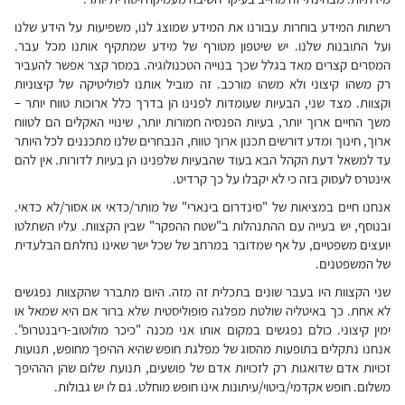
רשתות המידע בוחרות עבורנו את המידע שמוצג לנו, משפיעות על הידע שלנו
ועל התובנות שלנו. יש שיטפון מטורף של מידע שמתקיף אותנו מכל עבר.
המסרים קצרים מאד בגלל שכך בנוייה הטכנולוגיה. במסר קצר אפשר להעביר
רק משהו קיצוני ולא משהו מורכב. זה מוביל אותנו לפוליטיקה של קיצוניות
וקצוות. מצד שני, הבעיות שעומדות לפנינו הן בדרך כלל ארוכות טווח יותר –
משך החיים ארוך יותר, בעיות הפנסיה חמורות יותר, שינויי האקלים הם לטווח
ארוך, חינוך ומדע דורשים תכנון ארוך טווח, הנבחרים שלנו מתכננים לכל היותר
עד למשאל דעת הקהל הבא בעוד שהבעיות שלפנינו הן בעיות לדורות. אין להם
אינטרס לעסוק בזה כי לא יקבלו על כך קרדיט.
אנחנו חיים במציאות של "סינדרום בינארי" של מותר/כדאי או אסור/לא כדאי.
ובנוסף, יש בעייה עם ההתנהלות ב"שטח ההפקר" שבין הקצוות. עליו השתלטו
יועצים משפטיים, על אף שמדובר במרחב של שכל ישר שאינו נחלתם הבלעדית
של המשפטנים.
שני הקצוות היו בעבר שונים בתכלית זה מזה. היום מתברר שהקצוות נפגשים
לא אחת. כך באיטליה שולטת מפלגה פופוליסטית שלא ברור אם היא שמאל או
ימין קיצוני. כולם נפגשים במקום אותו אני מכנה "כיכר מולוטוב-ריבנטרופ".
אנחנו נתקלים בתופעות מהסוג של מפלגת חופש שהיא ההיפך מחופש, תנועות
זכויות אדם שדואגות רק לזכויות אדם של פושעים, תנועת שלום שהן הההיפך
משלום. חופש אקדמי/ביטוי/עיתונות אינו חופש מוחלט. גם לו יש גבולות.