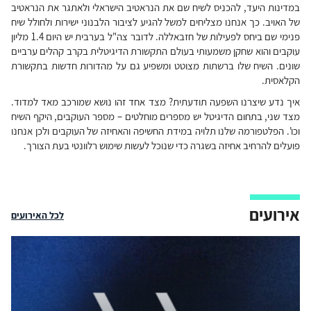
במדינות היעד, להכניס לשיח שם את הנראטיב הישראלי ולאתגר את הנראטיב
של האויב. כך אנחנו מצליחים למשל להגיע לציבור הלבנוני ישירות ולחולל שיח
פנימי שם ביחס לפעילות של חזבאללה. לדובר צה"ל בערבית יש היום 1.4 מליון
עוקבים והוא שחקן משמעותי בעולם התקשורת הדיגיטלית בקרב קהלים ערביים
שונים. השיח שלו ברשתות מצוטט ומשפיע גם על מהדורות חדשות בתקשורת
הקלאסית.
איך נדע שיצרנו השפעה תודעתית? מצד אחד זהו נושא שמורכב מאד למדוד.
מצד שני, בתחום הדיגיטל יש מספרים מוחלטים – מספר העוקבים, היקף השיח
וכו'. הפלטפורמה שלנו תלויה במידת החשיפה והאחיזה של העוקבים ולכן אנחנו
פועלים להרחיב אחיזה בשגרה כדי שנוכל לעשות שימוש רלוונטי בעת הצורך.
אירועים
לכל האירועים