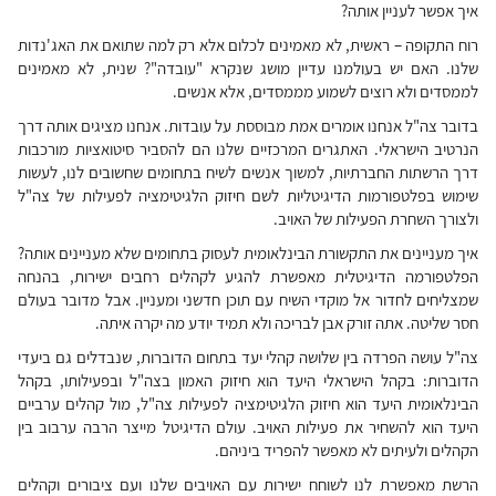
איך אפשר לעניין אותה?
רוח התקופה – ראשית, לא מאמינים לכלום אלא רק למה שתואם את האג'נדות
שלנו. האם יש בעולמנו עדיין מושג שנקרא "עובדה"? שנית, לא מאמינים
לממסדים ולא רוצים לשמוע מממסדים, אלא אנשים.
בדובר צה"ל אנחנו אומרים אמת מבוססת על עובדות. אנחנו מציגים אותה דרך
הנרטיב הישראלי. האתגרים המרכזיים שלנו הם להסביר סיטואציות מורכבות
דרך הרשתות החברתיות, למשוך אנשים לשיח בתחומים שחשובים לנו, לעשות
שימוש בפלטפורמות הדיגיטליות לשם חיזוק הלגיטימציה לפעילות של צה"ל
ולצורך השחרת הפעילות של האויב.
איך מעניינים את התקשורת הבינלאומית לעסוק בתחומים שלא מעניינים אותה?
הפלטפורמה הדיגיטלית מאפשרת להגיע לקהלים רחבים ישירות, בהנחה
שמצליחים לחדור אל מוקדי השיח עם תוכן חדשני ומעניין. אבל מדובר בעולם
חסר שליטה. אתה זורק אבן לבריכה ולא תמיד יודע מה יקרה איתה.
צה"ל עושה הפרדה בין שלושה קהלי יעד בתחום הדוברות, שנבדלים גם ביעדי
הדוברות: בקהל הישראלי היעד הוא חיזוק האמון בצה"ל ובפעילותו, בקהל
הבינלאומית היעד הוא חיזוק הלגיטימציה לפעילות צה"ל, מול קהלים ערביים
היעד הוא להשחיר את פעילות האויב. עולם הדיגיטל מייצר הרבה ערבוב בין
הקהלים ולעיתים לא מאפשר להפריד ביניהם.
הרשת מאפשרת לנו לשוחח ישירות עם האויבים שלנו ועם ציבורים וקהלים