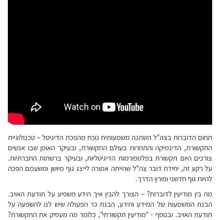
תחום הדוברות בצה"ל השתנה משמעותית נוכח מהפכת הדיגיטל – טכנולוגיית
התקשורת, הדינמיקה והתחרות בעולם התקשורת, ובעיקר האופן שבו אנשים
צורכים היום תקשורת בפלטפורמות הדיגיטליות, ובעיקר ברשתות החברתיות.
על רקע זה, יחידת דובר צה"ל שהייתה אמורה לייצג גוף מיושן ומשעמם הפכה
להיות גוף חדשני ופורץ הדרך.
מה בין מודיעין לדוברות? – הצורך להבין איך הידע משפיע על תודעת האויב.
הבנת המשמעות של המידע והידע, הבנת כר הפעולה שיש לנו להשפעה על
תודעת האויב. ובנוסף - "מודיעין תקשורתי", כלומר מה מעסיק את התקשורת?