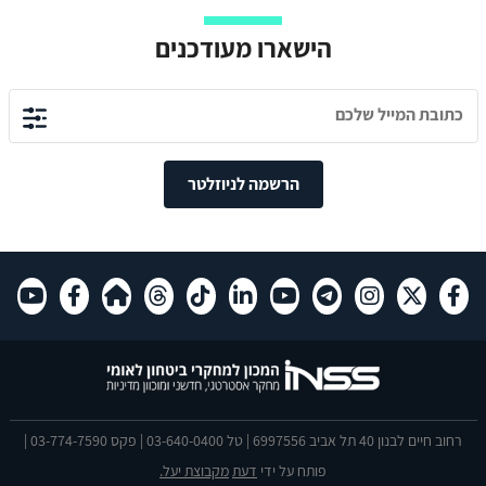
הישארו מעודכנים
הרשמה לניוזלטר
רחוב חיים לבנון 40 תל אביב 6997556 | טל 03-640-0400 | פקס 03-774-7590 |
פותח על ידי
דעת
מקבוצת יעל.