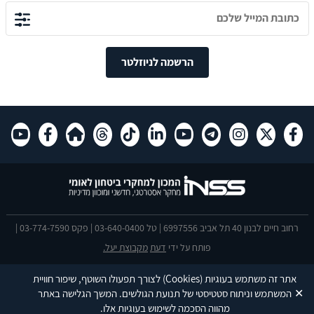
הרשמה לניוזלטר
רחוב חיים לבנון 40 תל אביב 6997556 | טל 03-640-0400 | פקס 03-774-7590 |
פותח על ידי
דעת
מקבוצת יעל.
הצהרת נגישות
אתר זה משתמש בעוגיות
(Cookies)
לצורך תפעולו השוטף, שיפור חוויית
This site is protected by reCAPTCHA and the Google
Privacy Policy
and
✕
המשתמש וניתוח סטטיסטי של תנועת הגולשים. המשך הגלישה באתר
Terms of Service
apply.
מהווה הסכמה לשימוש בעוגיות אלו.