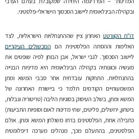
המדינות" – הפרדיגמה היחידה שמקובלת בעולם הערבי
ובקהילה הבינלאומית ליישוב הסכסוך הישראלי-פלסטיני.
דו"ח הקוורטט
האחרון ציין שההתנחלויות הישראליות, לצד
האלימות וההסתה הפלסטינית הם
המכשולים העיקריים
ליישוב הסכסוך. לגבי ישראל, אבן הבוחן לפיה שופטים את
מעשיה וכוונותיה בקהילה הבינלאומית היא מדיניות הבנייה
בהתנחלויות. התחקות עובדתית אחר סבבי המשא ומתן
המשמעותיים הקודמים תלמד כי ביישורת האחרונה של
המשא ומתן, בשלב העיסוק בסוגיות הליבה (טריטוריה וגבלות,
ביטחון, ירושלים, פליטים, שתי מדינות לאום וסופיות התביעות)
כחבילה אחת, הפלסטינים ברחו משולחן המשא ומתן. אולם
הפלסטינים, בהתעלם מכך, מנהלים מערכה דיפלומטית