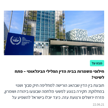
מבט על
חילופי משמרות בבית הדין הפלילי הבינלאומי – פתח
לשינוי?
תובעת בין הדין שבהאג הורישה למחליפה תיק סבוך ושנוי
במחלוקת: חקירה בנוגע לפשעי מלחמה שבוצעו ביהודה ושומרון,
מזרח ירושלים ורצועת עזה. כיצד יוכלו בישראל להשפיע על
התובע החדש ולגרום לו להפוך את ההחלטה של קודמתו – והאם
22.06.21