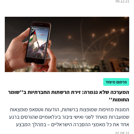
06.12.21
רבות בנוגע לקרב התודעתי המתרחש במקביל לקרבות בשטח
פרסום מיוחד
המערכה שלא נגמרה: זירת הרשתות החברתיות ב''שומר
החומות''
תמונות מזויפות שמופצות ברשתות, הודעות ווטסאפ מומצאות
שמועברות מאחד לשני ואישי ציבור בינלאומיים שהורסים ברגע
אחד את כל מאמצי ההסברה הישראליים – במהלך המבצע
האחרון בעזה התמודדה ישראל עם אתגר משמעותי בזירה
01.08.21