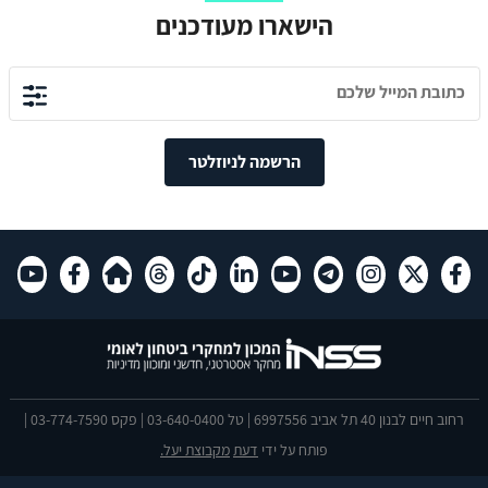
הישארו מעודכנים
הרשמה לניוזלטר
רחוב חיים לבנון 40 תל אביב 6997556 | טל 03-640-0400 | פקס 03-774-7590 |
פותח על ידי
דעת
מקבוצת יעל.
הצהרת נגישות