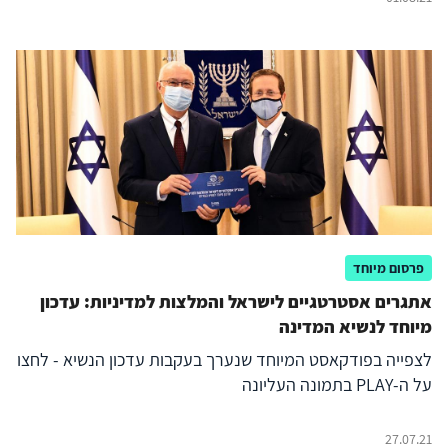
הדיגיטלית. איך נראה "שומר החומות" ממבט עיניו של הגולש
הממוצע – וכיצד יש להיערך לקרב הדיגיטלי במערכה הבאה?
פרסום מיוחד
אתגרים אסטרטגיים לישראל והמלצות למדיניות: עדכון
מיוחד לנשיא המדינה
לצפייה בפודקאסט המיוחד שנערך בעקבות עדכון הנשיא - לחצו
על ה-PLAY בתמונה העליונה
27.07.21