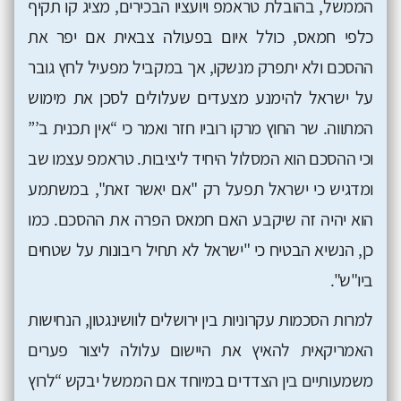
הממשל, בהובלת טראמפ ויועציו הבכירים, מציג קו תקיף
כלפי חמאס, כולל איום בפעולה צבאית אם יפר את
ההסכם ולא יתפרק מנשקו, אך במקביל מפעיל לחץ גובר
על ישראל להימנע מצעדים שעלולים לסכן את מימוש
המתווה. שר החוץ מרקו רוביו חזר ואמר כי “אין תכנית ב’”
וכי ההסכם הוא המסלול היחיד ליציבות. טראמפ עצמו שב
ומדגיש כי ישראל תפעל רק "אם יאשר זאת", במשתמע
הוא יהיה זה שיקבע האם חמאס הפרה את ההסכם. כמו
כן, הנשיא הבטיח כי "ישראל לא תחיל ריבונות על שטחים
ביו"ש".
למרות הסכמות עקרוניות בין ירושלים לוושינגטון, הנחישות
האמריקאית להאיץ את היישום עלולה ליצור פערים
משמעותיים בין הצדדים במיוחד אם הממשל יבקש “לרוץ