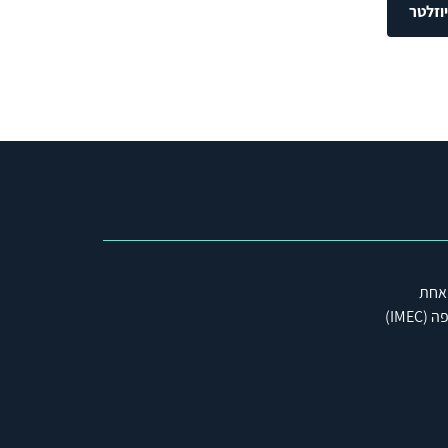
וזלטר
 אחת
IME)