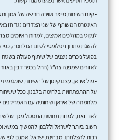
תומכיו השיעים אשר נפגעו ממנה קשות.
• קיום השיחות מייצר אווירה חדשה של אמון ותק
האינטרס המשותף של שני הצדדים נגד חזבאלל
לנקוט במהלכים אמיצים, למרות האיומים מצ
בפועל ניכרים ניצנים של שיתוף פעולה בשטח 
לאזורים שמפנה צה"ל (החל בכפר דבין באזור מר
• מול איראן, עצם קיומן של השיחות שומט מיד
על ההתפתחויות בלחימה בלבנון. ככל ששיחות
מלחמתה של איראן ושיחותיה עם האמריקנים לב
לאור זאת, למרות תחושת התסכול מכך שלשיחו
חשוב ביותר לישראל וללבנון להמשיך במשא ומת
רבות להצלחתו. מבחינת ישראל, אמנם לפי שע