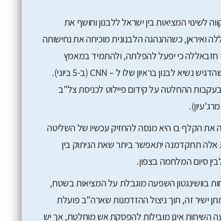
ווה לשינוי המציאות בין ישראל ללבנון וחושף את
ה ואיראן, כשההנהגה הלבנונית מוכיחה את נחישותה
ד חזבאללה כי יפעל להפלתה, ולהתמיד במאמץ
להשגת פתרון דיפלומטי לסיום המלחמה, כפי שהדגיש נשיא לבנון בראיון שלו ל – CNN (ב-5 ביוני).
בעקבות ההחלטה על קידום פיילוט לכניסת צל"ב
ג'עיון).
יה את הקלף בו היא מנסה להחזיק עכשיו של השליטה
 אלה תתקדמנה יתאפשר ביתר שאת הניתוק בין
ין סיום המלחמה בצפון.
ת בוושינגטון השפעה מוגבלת על המציאות בשטח,
ן ישיר זה, תוך ניצול ההזדמנות שארה"ב פועלת
ה השיחות אינן מובילות להפסקת אש מוחלטת, אך יש