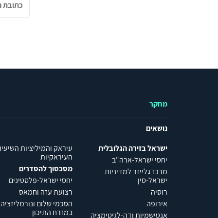
מחקר
נושאים
ישראל בזירה הגלובלית
עיראק והמיליציות השיעיו
העיראקיות
יחסי ישראל-ארה"ב
מסכסוך להסדרים
מרכז גלייזר למדיניות
ישראל-סין
יחסי ישראל-פלסטינים
רוסיה
רצועת עזה וחמאס
אירופה
הסכמי שלום ונורמליזציה
במזרח התיכון
אנטישמיות ודה-לגיטימציה