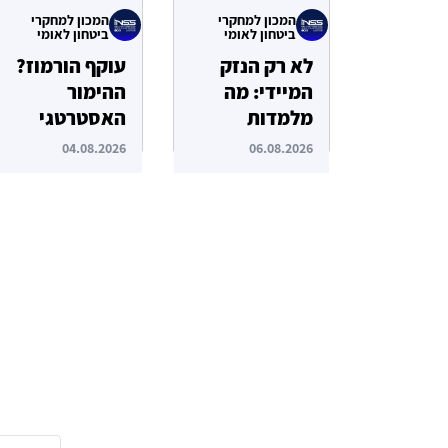
המכון למחקרי
המכון למחקרי
ביטחון לאומי
ביטחון לאומי
לא רק הנזק
עוקף הורמוז?
המיידי: מה
ההימור
מלמדות
האסטרטגי
תקיפות הסייבר
הבעייתי של
04.08.2026
06.08.2026
נגד תשתיות
איחוד
המים בארצות
האמירויות
הברית?