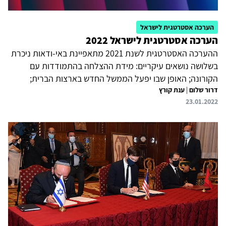
הערכה אסטרטגית לישראל
הערכה אסטרטגית לישראל 2022
ההערכה האסטרטגית לשנת 2021 מתאפיינת באי-ודאות ניכרת
בשלושה נושאים עיקריים: מידת ההצלחה בהתמודדות עם
הקורונה; האופן שבו יפעל הממשל החדש בארצות הברית;
דרור שלום
|
ענת קורץ
וההתפתחויות הפוליטיות בישראל. ההערכה הנוכחית מבוססת
23.01.2022
על תפיסה רחבה יותר של הביטחון הלאומי, שנותנת משקל רב
מבעבר לזירה הפנימית ולאיומים על היציבות, על הלכידות
החברתית, על הערכים ועל דפוסי החיים. זאת, כמובן, מבלי
להמעיט בעוצמתם של האיומים הביטחוניים, שנותרו
משמעותיים. למול אי-הוודאות הזאת תצטרך ישראל לתת
עדיפות לטיפול במשבר הפנימי; להתאים עצמה לתחרות בין
המעצמות, המושפעת מהקורונה; להסתגל...