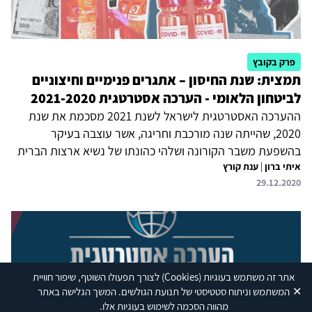
פרק בקובץ
תמצית: שנת החיסון – אתגרים פנימיים וחיצוניים
לביטחון הלאומי - הערכה אסטרטגית 2021-2020
ההערכה האסטרטגית לישראל לשנת 2021 מסכמת את שנת
2020, שהייתה שנה מורכבת וחריגה, אשר עוצבה בעיקר
בהשפעת משבר הקורונה ושלהי כהונתו של נשיא ארצות הברית
איתי ברון
|
ענת קורץ
דונלד טראמפ. שני גורמים אלו החלישו את גורמי הכוח העוינים
29.12.2020
לישראל, הובילו אותם לעסוק בענייני פנים וכך הפחיתו את הסיכון
לעימות נרחב במזרח התיכון. זאת בין השאר בשל חשש מתגובות
אפשריות של הנשיא טראמפ בשנת הבחירות לנשיאות, וזאת על
רקע תקווה לסיום כהונתו. ישראל נהנתה אפוא במהלך השנה
משקט יחסי בגבולותיה; פעלה באופן ממוקד במספר זירות,
באופן שלא הוביל להסלמה; וניצלה את מאפייניה הייחודיים של
אתר זה משתמש בעוגיות
(Cookies)
לצורך תפעולו השוטף, שיפור חוויית
התקופה...
✕
המשתמש וניתוח סטטיסטי של תנועת הגולשים. המשך הגלישה באתר
מהווה הסכמה לשימוש בעוגיות אלו.