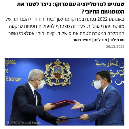
שנתיים לנורמליזציה עם מרוקו: כיצד לשמר את
המומנטום החיובי?
באוגוסט 2022 נפתח במרוקו מוזיאון "בית יהודה" להנצחתה של
מורשת יהודי טנג'יר. צעד זה מצטרף לפעולות נוספות שנקטה
הממלכה במטרה לטפח אתוס של דו-קיום יהודי-אסלאמי ואשר
סם מילנר
|
מור לינק
|
אופיר וינטר
הואצו בשנתיים האחרונות מאז חידוש יחסיה עם ישראל. מאמציה
26.12.2022
של מרוקו לטפח את מורשתה היהודית מונעים על ידי שיקולים
תדמיתיים וכלכליים, אך יחסיה של רבאט עם ירושלים מושפעים
גם ממעמדו הדתי של המלך, מוחמד השישי, ומהמחויבות
הנגזרת ממנו לעניין הפלסטיני. לפיכך, במטרה לחזק את
המגמות החיובית בקשרים עם מרוקו, על הממשלה החדשה
בישראל למנף את הזיקה התרבותית-דתית בין שתי המדינות;...