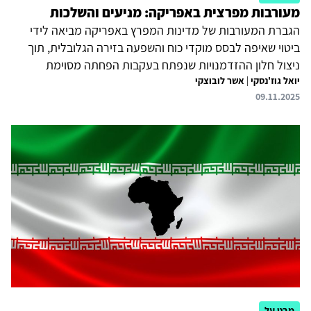
מעורבות מפרצית באפריקה: מניעים והשלכות
הגברת המעורבות של מדינות המפרץ באפריקה מביאה לידי
ביטוי שאיפה לבסס מוקדי כוח והשפעה בזירה הגלובלית, תוך
ניצול חלון ההזדמנויות שנפתח בעקבות הפחתה מסוימת
יואל גוז'נסקי
|
אשר לובוצקי
במעורבות האמריקאית ביבשת. לצד שיתופי פעולה נקודתיים,
09.11.2025
התחרות המחריפה בין ערב הסעודית, איחוד האמירויות וקטר על
השפעה באפריקה יוצרת חיכוכים, בין היתר בסודן וקרן אפריקה,
ומשקפת מאבק על הגדרת הסדר האזורי החדש. מבחינת
מדינות אפריקה עצמן, מדובר במגמה כפולה: הזדמנות
להשקעות אדירות ולתשתיות מודרניות, אך גם סכנה לתלות
כלכלית ולמעורבות פוליטית חיצונית שעלולה להחריף חיכוכים
קיימים וליצור חדשים....
מבט על