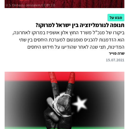
מבט על
תנופה לנורמליזציה בין ישראל למרוקו?
ביקורו של מנכ"ל משרד החוץ אלון אושפיז במרוקו לאחרונה,
הוא הזדמנות להכניס מומנטום למערכת היחסים בין שתי
המדינות, חצי שנה לאחר שהודיעו על חידוש היחסים
שרה פוייר
הדיפלומטיים ביניהן. היד שהושיטה מרוקו לחמאס לא מכבר
15.07.2021
מטרידה, אולם ראוי לנתח אותה בהקשר לזירה הפוליטית
הפנימית של מרוקו, ולרצונה של רבאט לראות את וושינגטון
מכבדת את ההכרה האמריקנית בריבונות מרוקו בסהרה
המערבית. על מנת להתקדם, יהיה על ישראל למקד את
מאמציה בטיפוח שקט ושיטתי של קשרים עם הקהילה העסקית
של מרוקו – פלח שחיוני להצלחת הנורמליזציה.