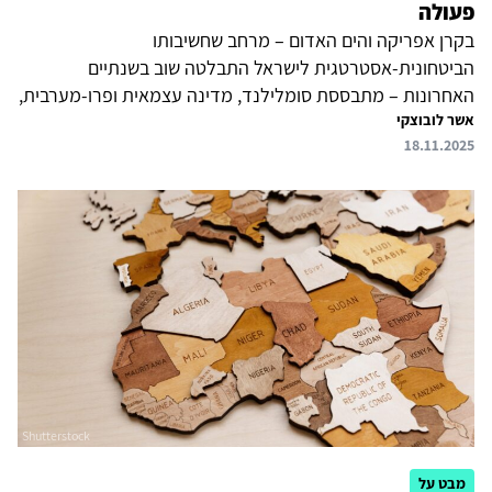
פעולה
בקרן אפריקה והים האדום – מרחב שחשיבותו
הביטחונית-אסטרטגית לישראל התבלטה שוב בשנתיים
האחרונות – מתבססת סומלילנד, מדינה עצמאית ופרו-מערבית,
אשר לובוצקי
שאינה מוכרת על ידי הקהילה הבינלאומית. מטרתה העליונה
18.11.2025
היא לזכות בהכרה בינלאומית ולבסס בריתות עם מדינות שיסייעו
לה מול אויבתה: ממשלת סומליה של מוגדישו. בשנים האחרונות
היא מכוננת קשרים הדוקים עם איחוד האמירויות וטייוואן. עליית
ממשל טראמפ והימצאותם של בכירים במפלגה הרפובליקנית
התומכים בהכרה בה מפיחים תקוות במנהיגי סומלילנד ועל רקע
זה הוגברו מאמציה לזכות בהכרה, לרבות מול ישראל. במאמר
זה נבחנת...
מבט על