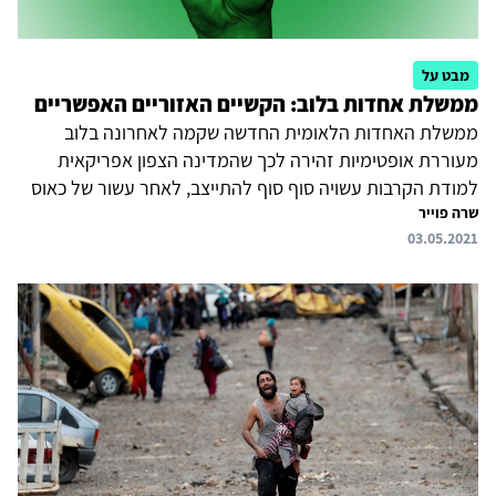
מבט על
ממשלת אחדות בלוב: הקשיים האזוריים האפשריים
ממשלת האחדות הלאומית החדשה שקמה לאחרונה בלוב
מעוררת אופטימיות זהירה לכך שהמדינה הצפון אפריקאית
למודת הקרבות עשויה סוף סוף להתייצב, לאחר עשור של כאוס
שרה פוייר
ועימותים. אולם, עדיין נותרו מכשולים רבים, וביניהם המעורבות
03.05.2021
המתמשכת של שחקנים חיצוניים בלוב, שהיא ביטוי לסכסוך אזורי
רחב יותר בין מחנות מתחרים לצד מאבק מתמשך על השפעה
בין רוסיה, אירופה וארצות הברית. חרף הקריאה הבינלאומית
לכל הגורמים הזרים לסגת מלוב, שומרות טורקיה, רוסיה, מצרים
ואיחוד האמירויות על דרגות שונות של השפעה במדינה.
החודשים הקרובים, ובמיוחד ההתקרבות המתפתחת בין אנקרה
לקהיר, יקבעו...