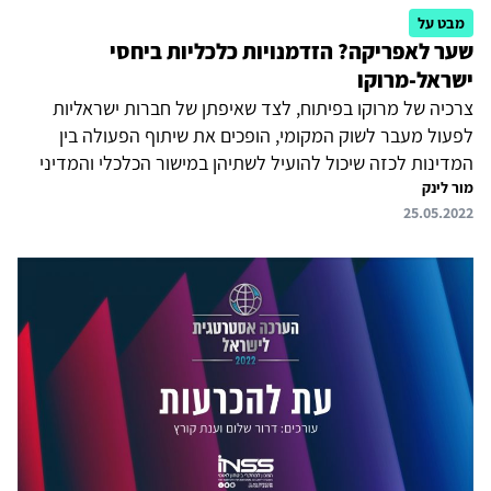
מבט על
שער לאפריקה? הזדמנויות כלכליות ביחסי
ישראל-מרוקו
צרכיה של מרוקו בפיתוח, לצד שאיפתן של חברות ישראליות
לפעול מעבר לשוק המקומי, הופכים את שיתוף הפעולה בין
המדינות לכזה שיכול להועיל לשתיהן במישור הכלכלי והמדיני
מור לינק
כאחד ואף לקידום האינטרסים שלהן מול מדינות מערב ומרכז
25.05.2022
אפריקה.