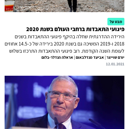
מבט על
פיגועי התאבדות ברחבי העולם בשנת 2020
הירידה ההדרגתית שחלה בהיקף פיגועי ההתאבדות בשנים
2018 ו-2019 המשיכה גם בשנת 2020 בירידה של כ-14.5 אחוזים
לעומת השנה הקודמת. רוב פיגועי ההתאבדות התרכזו בשלוש
יורם שוייצר
|
אביעד מנדלבאום
|
אראלה הנדלר-בלום
מדינות עיקריות: אפגניסטן, סומליה וסוריה. כן נרשמה ירידה
12.01.2021
חדה במספר הנפגעים. גם ב-2020 המשיכו ארגוני
הסלפיה-ג'אהדיה להיות אחראים על רובם המכריע של פיגועי
ההתאבדות ברחבי העולם – ישירות ובעקיפין – כ-95 אחוזים
מכלל פיגועי ההתאבדות. בעשור הבא יתבהר האם מגמת
הירידה שאפיינה את השימוש בפיגועי התאבדות בשנים
האחרונות משקפת מיצוי של יתרונותיו של דפוס פעולה זה, או
שמא היא תוצאה של...