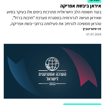
איראן ביבשת אפריקה
בעוד תשומת הלב הישראלית מתרכזת בימים אלו בעיקר בסיוע
שאיראן מגישה לגרורותיה במסגרת מערכת "חרבות ברזל",
טהראן ממשיכה להרחיב את פעילותה ברחבי יבשת אפריקה,
דני סיטרינוביץ
באופן שמגביר את האיום על האינטרסים המדיניים, הביטחוניים
07.07.2024
והכלכליים של ישראל ביבשת זו. לאור זאת, על ישראל לגבש
אסטרטגיה שתמנע מאיראן להגשים את יעדיה באפריקה.