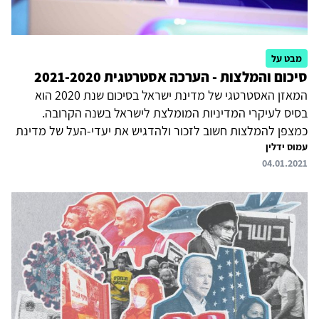
מבט על
סיכום והמלצות - הערכה אסטרטגית 2021-2020
המאזן האסטרטגי של מדינת ישראל בסיכום שנת 2020 הוא
בסיס לעיקרי המדיניות המומלצת לישראל בשנה הקרובה.
כמצפן להמלצות חשוב לזכור ולהדגיש את יעדי-העל של מדינת
עמוס ידלין
ישראל: "ביסוס מדינת ישראל כמדינה יהודית, דמוקרטית,
04.01.2021
בטוחה, משגשגת וצודקת, הנמצאת ביחסי שלום עם שכניה – הן
בראיית הציבור הישראלי והן בראיית הזירה הבינלאומית". יש
למקד את משאביה ומאמציה האסטרטגיים של מדינת ישראל
בחתירה לקידום יעדים אלה, הקשורים כולם לייצוב ביטחונה
הלאומי. אולם הדרך להשגת היעדים אינה פשוטה וישירה,
וקיימים מתחים ביניהם. המלצות המדיניוּת של המכון למחקרי
ביטחון...