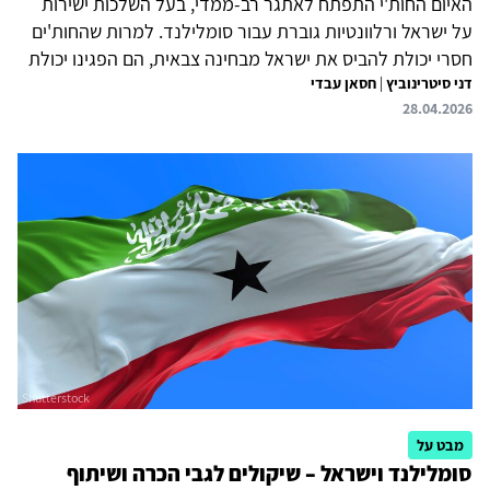
האיום החות'י התפתח לאתגר רב-ממדי, בעל השלכות ישירות
על ישראל ורלוונטיות גוברת עבור סומלילנד. למרות שהחות'ים
חסרי יכולת להביס את ישראל מבחינה צבאית, הם הפגינו יכולת
דני סיטרינוביץ
|
חסאן עבדי
להרחיב את ההיקף הגיאוגרפי של העימות, לשבש נתיבי סחר
28.04.2026
ימיים קריטיים בים האדום ולשמש כלי מרכזי באסטרטגיה
האזורית של איראן. בד בבד, ניכר לחץ גובר על רשת השלוחים
(פרוקסי) של איראן, מה שעשוי להפוך שחקנים דוגמת החות'ים
למרכזיים יותר ובה בעת בלתי צפויים יותר. על רקע זה, מערכת
היחסים המתגבשת בין ישראל לסומלילנד משקפת תמורות
גיאופוליטיות נרחבות, המחברות בין המזרח התיכון לקרן
אפריקה....
מבט על
סומלילנד וישראל – שיקולים לגבי הכרה ושיתוף