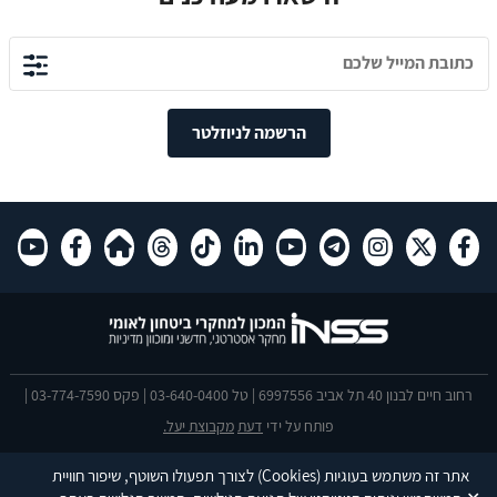
הרשמה לניוזלטר
רחוב חיים לבנון 40 תל אביב 6997556 | טל 03-640-0400 | פקס 03-774-7590 |
פותח על ידי
דעת
מקבוצת יעל.
הצהרת נגישות
אתר זה משתמש בעוגיות
(Cookies)
לצורך תפעולו השוטף, שיפור חוויית
This site is protected by reCAPTCHA and the Google
Privacy Policy
and