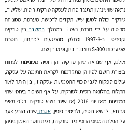
נראה שוושינגטון תתנגד פחות לעסקה טורקית-רוסית. שלישית,
טורקיה יכולה לטעון שיש תקדים לרכישת מערכות מסוג זה
מרוסיה על ידי חברת נאט"ו. במהלך
המשבר
בין טורקיה
וקפריסין ב-1997-8 וכחלק מהמגעים לפתרונו, הוסכם
שמערכות S-300 תוצבנה ביוון, ומאז הן שם.
אולם, אף שנראה שהן טורקיה והן רוסיה מעוניינות לפחות
ביצירת רושם לפיו הן מתקדמות לקראת חתימה על עסקה,
עולים ספקות לגבי סיכויי התממשות עסקה זו, בין היתר לאור
התלות בהלוואה רוסית לטורקיה. על-אף השיפור ביחסי שתי
המדינות מאז יוני 2016 (אז שיגר נשיא טורקיה, רג'פ טאיפ
ארדואן, לנשיא רוסיה, ולדימיר פוטין,
איגרת
שבה הובע צער
על הפלת המטוס הרוסי בידי טורקיה), רמת חוסר האמון ביניהן