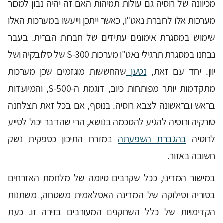
מכיוונה של רוסיה גם עולות תמיהות האם זה יהיה נבון למכור
מערכות אלו לחברת נאט"ו, כאשר ייתכן וייעשו במערכות האלו
שימוש במסגרת אימונים עתידים של חברות הברית. בעבר
נבחנו במסגרת תרגילי נאט"ו מערכות S-300 של סלובקיה ושל
יוון. יחד עם זאת,
נטען
שהחששות מוגזמים שכן מערכות
מתקדמות יותר מפותחות כיום, דוגמת ה-S-500, והמיועדות
בראש ובראשונה לצבא רוסיה. בנוסף, אם בכל זאת תצלחנה
טורקיה ורוסיה להגיע להסכמה בנושא, הרי שהדבר יכול לסייע
לרוסיה
בהגברת השפעתה
במזרח התיכון כספקית נשק
חשובה באזור.
במישור המדיני, ככל שקרבים סיומה של מלחמת האזרחים
בסוריה וסילוקה של המדינה האסלאמית משטחה, משתנות
הקדימויות של כלל השחקנים המעורבים בזירה זו. כעת