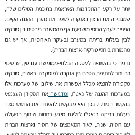
יותר על רקע ההתקדמות האיראנית בתוכנית הטילים שלה,
שמגבירה את הרצון באנקרה לשפר את מערך ההגנה הקיים.
הפנייה לערוץ הרוסי מושפעת אף מהמשבר ביחסים בין טורקיה
לבין בעלות בריתה במערב (בעיקר האירופיות, אך יש גם
מהמורות ביחסי טורקיה-ארצות הברית).
נדמה כי בהשוואה לעסקה הבלתי-ממומשת עם סין, יש סיכוי
רב יותר לחתימת הסכם בין אנקרה למוסקבה. ראשית, טורקיה
מקפידה להוציא מכלל אפשרות את שילובן של מערכות אלו
במערכות ההגנה של נאט"ו,
ומדגישה
את תפקידן העצמאי
בהקשר הטורקי. בכך היא מבקשת להפחית את החשש מצד
בעלות בריתה בנאט"ו לזליגת מידע בחסות שיתוף הפעולה
עם רוסיה. שנית, לאור המאמצים של רוסיה וארצות הברית
לשיפור היחסים ביניהן מאז בחירתו של דונלד טראמפ לנשיא,