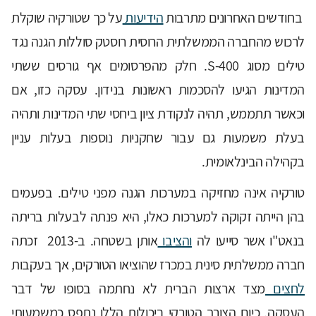
בחודשים האחרונים מתרבות
הידיעות
על כך שטורקיה שוקלת
לרכוש מהחברה הממשלתית הרוסית רוסטק סוללות הגנה נגד
טילים מסוג S-400. חלק מהפרסומים אף גורסים ששתי
המדינות הגיעו להסכמות ראשונות בנידון. עסקה כזו, אם
וכאשר תתממש, תהיה לנקודת ציון ביחסי שתי המדינות ותהיה
בעלת משמעות גם עבור שחקניות נוספות בעלות עניין
בקהילה הבינלאומית.
טורקיה אינה מחזיקה במערכות הגנה מפני טילים. בפעמים
בהן הייתה זקוקה למערכות כאלו, היא פנתה לבעלות בריתה
בנאט"ו אשר סייעו לה
והציבו
אותן בשטחה. ב-2013 זכתה
חברה ממשלתית סינית במכרז שהוציאו הטורקים, אך בעקבות
לחצים
מצד ארצות הברית לא נחתמה בסופו של דבר
העסקה. כיום הצורך הטורקי ביכולות הללו נתפס כמשמעותי