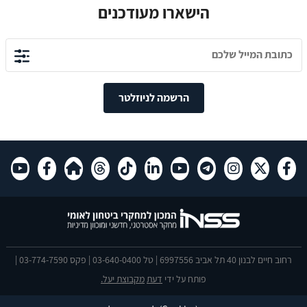
הישארו מעודכנים
הרשמה לניוזלטר
רחוב חיים לבנון 40 תל אביב 6997556 | טל 03-640-0400 | פקס 03-774-7590 |
פותח על ידי
דעת
מקבוצת יעל.
הצהרת נגישות