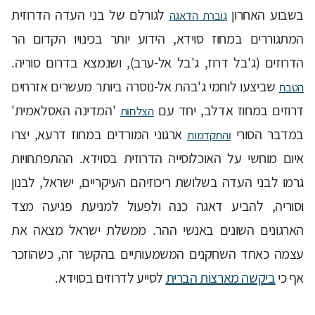
בשבוע האחרון
לגורלם של בני העדה הדרוזית
גוברת הדאגה
המתגוררים במחוז סוידא, הידוע יותר בכינויו הקדום הר
הדרוזים (ג'בל דרוז, ג'בל אל-ערב), ושנמצא בדרום סוריה.
שביצעו לוחמי ג'בהת אל-נוסרה ביותר מעשרים אזרחים
הטבח
דרוזים במחוז אדלב, יחד עם
'המדינה האסלאמית'
הצלחות
במדבר הסורי
ארגוני המורדים במחוז דרעא, יצרו
והתקדמות
איום מוחשי על האוכלוסייה הדרוזית בסוידא. ההתפתחויות
גרמו לבני העדה בשלושת ריכוזיהם העיקריים, ישראל, לבנון
וסוריה, להביע דאגה כנה ולפעול למניעת פגיעה מצד
הארגונים השונים באנשי ההר. ממשלת ישראל מצאה את
עצמה כאחד השחקנים המשמעותיים בהקשר זה, כשהוזכר
אף כי
ביקשה מארצות הברית
לסייע לדרוזים בסוידא.