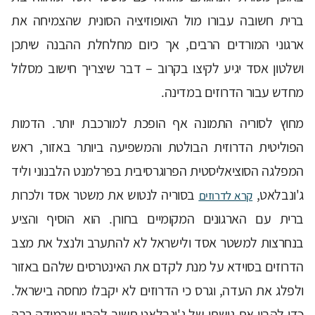
ברית חשובה עבורו מול האופוזיציה הסונית שהצמיחה את
ארגוני המורדים הרבים, אך כיום מחלחלת ההבנה שיתכן
ושלטון אסד יגיע לקיצו בקרוב – דבר שיצריך חישוב מסלול
מחדש עבור הדרוזים במדינה.
מחוץ לסוריה התמונה אף הופכת למורכבת יותר. הדמות
הפוליטית הדרוזית הבולטת והמשפיעה ביותר באזור, ראש
המפלגה הסוציאליסטית הפרוגרסיבית בפרלמנט הלבנוני וליד
ג'ונבלאט,
בסוריה לנטוש את משטר אסד ולכרות
קרא לדרוזים
ברית עם הארגונים המקומיים בחורן. הוא הוסיף והציע
בנחרצות למשטר אסד ולישראל לא להתערב ולנצל את מצב
הדרוזים בסוידא על מנת לקדם את האינטרסים שלהם באזור
ולפלג את העדה, וגרס כי הדרוזים לא יקבלו מחסה בישראל.
כדי להבין את גישתו של ג'ונבלאט חשוב להבין שבמידה רבה