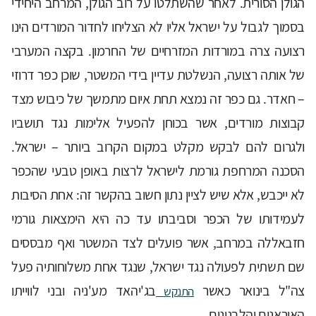
הגולן הסורית. לאחר שהשתלטו על רוב הגולן, המרחב היחידי
בסמוך לגבול על ישראל אליו לא הצליחו לחדור המורדים הינו
רצועה צרה במורדות המזרחיים של החרמון. בקצה המערבי
של אותה רצועה, הנשלטת עדיין בידי המשטר, שוכן כפר דרוזי
– חאדר. גם כפר זה נמצא תחת איום מתמשך של כיבוש מצד
קבוצות מורדים, אשר בכוחן להפעיל אלימות נגד תושביו
ולגרום להם לבקש מקלט במקום הקרוב ביותר – ישראל.
הסכנה המרחפת גורמת לישראל לרצות באופן טבעי שהכפר
לא ייכבש, אלא שיש לציין נתון חשוב בהקשר זה: אחת הסיבות
לעמידותו של הכפר וסביבתו עד כה היא הימצאות גורמי
חזבאללה במרחב, אשר פועלים לצד המשטר ואף מבססים
שם תשתית לפעולה נגד ישראל, שנגד אחת משלוחותיה פעל
צה"ל בינואר כאשר
בג'יהאד מע'ניה ובני לווייתו
התנקש
האיראנים והלבנונים.