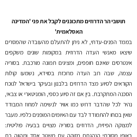
תושבי הר הדרוזים מתכוננים לקבל את פני 'המדינה
האסלאמית'
בממד הפנים-עדתי, לא ניתן להתעלם מהעובדה שהמסרים
שיצאו מאנשי העדה הדרוזית במקומות שונים משקפים
אינטרסים שאינם חופפים, ומציגים תמונה מורכבת. בסוריה
עצמה, שבה רוב העדה מרוכזת בסוידא, נשמעו קולות
הקוראים לסיוע מצד הדרוזים בלבנון ובעיקר בישראל לנוכח
הסכנה המתקרבת. בין אם זה סיוע כספי, הומניטארי או צבאי,
נהיר לכל שהדבר דרוש כמו אוויר לנשימה למחוז המבודד
שאין בכוחו להתמודד לבד עם האיומים המופנים כלפיו. מעבר
למצוקה הפיזית, הדרוזים בסוריה מצויים בבעיה פוליטית:
באופן מסורתי הנהגתם מזוהה עם משטר אסד ומהווה בת