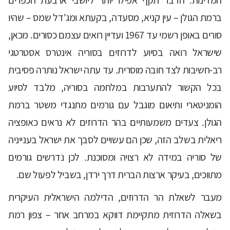
ברמת הגולן – עין קניא, מסעדה, בקעתא ומג'דל שמס – שהיו
סורים באופן רשמי עד 1967 ועדיין רואים עצמם כסורים. מכאן,
שישראל רואה בסיוע לדרוזים בסוריה אינטרס אסטרטגי
רב-חשיבות לצד חובה מוסרית. עד עתה ישראל נותרה פסיבית
בכל הקשור להתערבות במלחמה בסוריה, מלבד לסיוע
הומניטארי ותיאום מוגבל עם גורמים מתנגדי משטר ברמת
הגולן. צעדים משמעותיים בהר הדרוזים לא נראים כאופציה
ריאלית בשלב הזה, שכן הם עשויים לסבך את ישראל בענייניה
של סוריה במידה לא רצויה ומסוכנת. לכן נדרשים גורמים
מתווכים, בעיקר ארצות הברית דרך ירדן, בשביל לפעול שם.
מעבר לשאלת הר הדרוזים, הדילמה הישראלית העיקרית
בשאלה הדרוזית מתקיימת דווקא במרחב אחר – צפון רמת