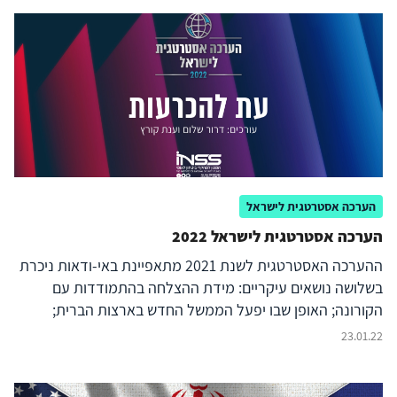
הערכה אסטרטגית לישראל
הערכה אסטרטגית לישראל 2022
ההערכה האסטרטגית לשנת 2021 מתאפיינת באי-ודאות ניכרת
בשלושה נושאים עיקריים: מידת ההצלחה בהתמודדות עם
הקורונה; האופן שבו יפעל הממשל החדש בארצות הברית;
וההתפתחויות הפוליטיות בישראל. ההערכה הנוכחית מבוססת
23.01.22
על תפיסה רחבה יותר של הביטחון הלאומי, שנותנת משקל רב
מבעבר לזירה הפנימית ולאיומים על היציבות, על הלכידות