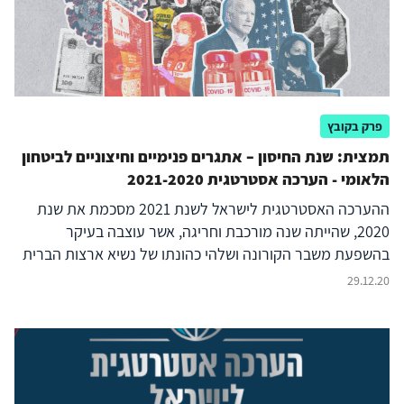
וקיימים מתחים ביניהם. המלצות המדיניוּת של המכון למחקרי
ביטחון לאומי מיישבות את המתחים וחותרות למקסם אותם.
פרק בקובץ
תמצית: שנת החיסון – אתגרים פנימיים וחיצוניים לביטחון
הלאומי - הערכה אסטרטגית 2021-2020
ההערכה האסטרטגית לישראל לשנת 2021 מסכמת את שנת
2020, שהייתה שנה מורכבת וחריגה, אשר עוצבה בעיקר
בהשפעת משבר הקורונה ושלהי כהונתו של נשיא ארצות הברית
דונלד טראמפ. שני גורמים אלו החלישו את גורמי הכוח העוינים
29.12.20
לישראל, הובילו אותם לעסוק בענייני פנים וכך הפחיתו את הסיכון
לעימות נרחב במזרח התיכון. זאת בין השאר בשל חשש מתגובות
אפשריות של הנשיא טראמפ בשנת הבחירות לנשיאות, וזאת על
רקע תקווה לסיום כהונתו. ישראל נהנתה אפוא במהלך השנה
משקט יחסי בגבולותיה; פעלה באופן ממוקד במספר זירות,