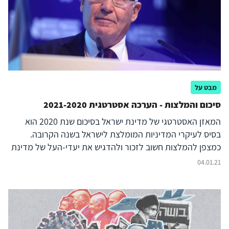
מבט על
סיכום והמלצות - הערכה אסטרטגית 2021-2020
המאזן האסטרטגי של מדינת ישראל בסיכום שנת 2020 הוא
בסיס לעיקרי המדיניות המומלצת לישראל בשנה הקרובה.
כמצפן להמלצות חשוב לזכור ולהדגיש את יעדי-העל של מדינת
ישראל: "ביסוס מדינת ישראל כמדינה יהודית, דמוקרטית,
04.01.21
בטוחה, משגשגת וצודקת, הנמצאת ביחסי שלום עם שכניה – הן
בראיית הציבור הישראלי והן בראיית הזירה הבינלאומית". יש
למקד את משאביה ומאמציה האסטרטגיים של מדינת ישראל
בחתירה לקידום יעדים אלה, הקשורים כולם לייצוב ביטחונה
הלאומי. אולם הדרך להשגת היעדים אינה פשוטה וישירה,