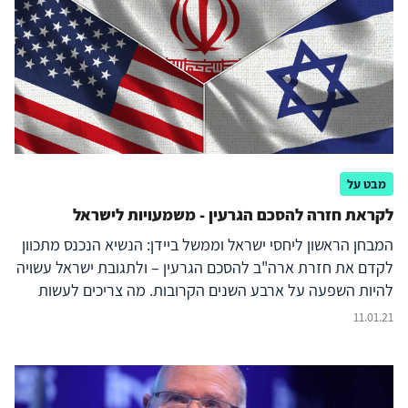
החברתית, על הערכים ועל דפוסי החיים. זאת, כמובן, מבלי
להמעיט בעוצמתם של האיומים הביטחוניים, שנותרו
משמעותיים. למול אי-הוודאות הזאת תצטרך ישראל לתת
עדיפות לטיפול במשבר הפנימי; להתאים עצמה לתחרות בין
המעצמות, המושפעת מהקורונה; להסתגל לממשל ביידן ולהיות
מתואמת איתו בעניין האיראני ובעניינים נוספים; להרחיב את
מערכת הבריתות שלה ואת הסכמי הנורמליזציה עם מדינות
האזור; ולהיות מוכנה להסלמה ביטחונית בצפון ומול עזה,
שיכולה להתרחש למרות שכל הגורמים המעורבים מעדיפים
מבט על
להימנע ממנה.
לקראת חזרה להסכם הגרעין - משמעויות לישראל
המבחן הראשון ליחסי ישראל וממשל ביידן: הנשיא הנכנס מתכוון
לקדם את חזרת ארה"ב להסכם הגרעין – ולתגובת ישראל עשויה
להיות השפעה על ארבע השנים הקרובות. מה צריכים לעשות
בירושלים בתגובה לכוונה האמריקאית?
11.01.21