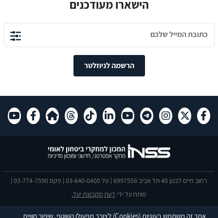
הישארו מעודכנים
הרשמה לניוזלטר
רחוב חיים לבנון 40 תל אביב 6997556 | טל 03-640-0400 | פקס 03-774-7590 |
פותח על ידי
דעת
מקבוצת יעל.
הצהרת נגישות
אתר זה משתמש בעוגיות
(Cookies)
לצורך תפעולו השוטף, שיפור חוויית