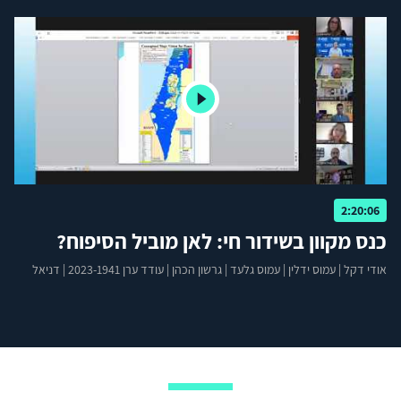
2:20:06
כנס מקוון בשידור חי: לאן מוביל הסיפוח?
אודי דקל
|
עמוס ידלין
|
עמוס גלעד
|
גרשון הכהן
|
עודד ערן 2023-1941
|
דניאל
שפירו
|
פנינה שרביט ברוך
|
קובי מיכאל
|
ציפי ישראלי
|
תמר הרמן
|
אופיר וינטר
|
מיכל חטואל-רדושיצקי
|
עדי קנטור
|
יוחנן צורף