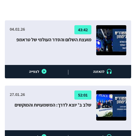
המעצמות, המושפעת מהקורונה; להסתגל לממשל ביידן ולהיות
מתואמת איתו בעניין האיראני ובעניינים נוספים; להרחיב את
מערכת הבריתות שלה ואת הסכמי הנורמליזציה עם מדינות
האזור; ולהיות מוכנה להסלמה ביטחונית בצפון ומול עזה,
04.02.26
43:42
שיכולה להתרחש למרות שכל הגורמים המעורבים מעדיפים
להימנע ממנה.
מועצת השלום והסדר העולמי של טראמפ
|
להאזנה
לצפייה
27.01.26
52:01
שלב ב' יוצא לדרך: המשמעויות והמוקשים