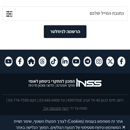
הרשמה לניוזלטר
רחוב חיים לבנון 40 תל אביב 6997556 | טל 03-640-0400 | פקס 03-774-7590 |
פותח על ידי
דעת
מקבוצת יעל.
הצהרת נגישות
אתר זה משתמש בעוגיות
(Cookies)
לצורך תפעולו השוטף, שיפור חוויית
This site is protected by reCAPTCHA and the Google
Privacy Policy
and
✕
המשתמש וניתוח סטטיסטי של תנועת הגולשים. המשך הגלישה באתר