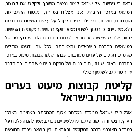
נראה כי ניסיונה של ישראל ליצור נרטיב משותף ולקלוט את קבוצות
המיעוט במרכז החברתי אינו מצליח במיוחד, ומגמות ההתבדלות
מתרחבות והולכות. המדינה צריכה לקבל על עצמה משימה כזו ברמה
הלאומית. ייתכן כי המנוף לשינוי נמצא דווקא ברשויות המקומיות, העשויות
להיות אלה שישמשו קטר מוביל לקידום החיברות הנדרש בקליטה של
המיעוטים בחברה הישראלית ובצמיחתם. ככל שהן ידגימו מודלים
מקומיים תקינים של ערים מעורבות, שבהן ייקלטו קבוצות מיעוט במרכז
החברתי באופן שוויוני, תוך בנייה של מרקם חיים משותפים, כך הדבר
יהווה מודל גם לשלטון הכללי.
קליטת קבוצות מיעוט בערים
מעורבות בישראל
אוכלוסיית ישראל מרוכזת במרחב צפוף המתפתח במהירות במרכז
הארץ. הצמיחה הדמוגרפית גורמת לשינויים ניכרים, אשר להם השלכות על
המרחב האורבני ברמה המקומית והארצית. בין השאר ניכרת התופעה