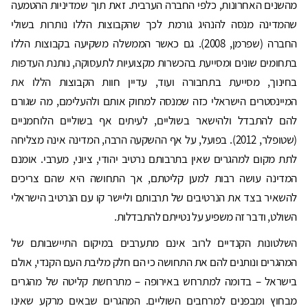
מהשנים האחרונות, כלפי החברה הערבית. זאת תוך שמדיניות ההטמעה
שהמדינה מנסה להנהיג גורמת לכך שהקבוצות הללו נותרות בשולי
החברה (שפרמן, 2008). גם כאשר הממשלה משקיעה בקבוצות הללו
בתחומים שונים ומסייעת בהכשרות מקצועיות לתעסוקה, נותנת העדפות
בחינוך, מסייעת בתחבורה ועוד, עדיין חוות הקבוצות הללו את
המיינסטרים הישראלי כזה שמנסה למחוק אותם ולהעלימם, מה שגורם
להם להתבדל ולהישאר בשוליים, לעיתים אף בשוליים הלוחמניים
(שטופלר, 2012). בפועל, על אף ההשקעה הרבה, המדינה אינה מצליחה
לתת מקום למהגרים שאין בתרבותם נרטיב יהודי, ציוני, מערבי. אומנם
המדינה עושה רבות למען קליטתם, אך התחושה היא שהם צריכים
להשאיר בצד את הנרטיבים של תרבותם וליישר קו עם הנרטיב הישראלי
השולט, ודבר זה משפיע על נטייתם להתבדלות.
השלטונות הקנדיים לרוב אינם מתערבים במיקום התיישבותם של
המהגרים ונותנים להם את התחושה כי הם חלק מליבת העם הקנדי, אולם
בישראל – בדומה למתרחש באירופה – מתרחשת קליטה של מהגרים
מבחוץ ומבפנים למרחבים השוליים. המהגרים שבאים מרקע שאינו