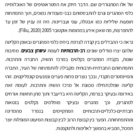
של אלו המתגוררים שם. הדבר חיזק את הסטראוטיפים של האוכלוסייה
כלפי המהגרים וגרם להתבססותם כבני מעמדות נמוכים, תוך התפתחות
תופעות שליליות כמו אבטלה, עוני ועבריינות. היה זה עניין של זמן עד
להתפרצות, מה שאכן אירע במהומות אוקטובר 2005 (Filiu, 2020).
נראה כי ההבדלים בין קנדה לצרפת ביחס כלפי המהגרים ובאופן הקליטה
שלהם יצרו מודלים שונים:
רב-תרבותיות
לעומת
עיוורון צבעים
. מסיבות
שונות, בקנדה המהגרים נקלטים במרכז ההוויה, החברה והתרבות.
התפתחותם החברתית-תרבותית מקבילה להתפתחות של העיר, החברה
והמיינסטרים הקנדי, ובכך נוצרים פחות פערים ונמנעים קונפליקטים. זוהי
קליטה שמלכתחילה מכוונת אל מרכז ההוויה והתרבות. לעומת זאת
באירופה ובעיקר בצרפת, הקליטה היא בדיעבד ותוך מתן תחושת אורחים
למהגרים, וכך מהגרים ובעיקר מוסלמים נקלטים בגטאות
חברתיים-כלכליים-תרבותיים המתקיימים בנפרד מהמדינה
ומהתפתחותה. הפער בין קבוצת הרוב לבין קבוצות המיעוט המופלות יוצר
תסכול, המביא בהמשך לאלימות ולתוקפנות.