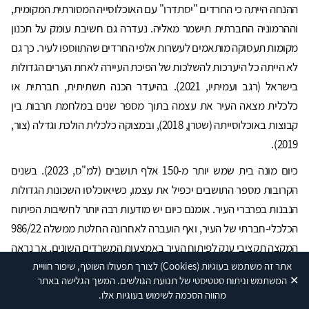
ההנחה הייתה כי החרדים "יסתדרו" עם האוכלוסייה המסורתית המקומית,
וההרמוניה החברתית תישמר מאליה. נעדרה גם חשיבת עומק על תכנון
מקומות תעסוקה מותאמים לעשרות אלפי החרדים שהתווספו לעיר. כך גם
לא הייתה כל היערכות להשלכות של הפיכת העיירה לאחת הערים הגדולות
בישראל (רגב ועמיתיו, 2021). בהיעדר הכנה תשתיתית, חברתית או
כלכלית מצאה העיר את עצמה בתוך מספר שנים במלחמת תרבות בין
קבוצות באוכלוסייתה (שטרן, 2018), ובמצוקה כלכלית הולכת וגדלה (צור,
2019).
כיום מונה בית שמש יותר מ-150 אלף תושבים (למ"ס, 2023). בשנים
הקרובות מספר התושבים יכפיל את עצמו, כשיאוכלסו השכונות הגדולות
הנבנות בפרברי העיר. אומנם כיום יש מודעות רבה יותר לחשיבות הפיתוח
הכלכלי-חברתי של העיר, ואף הועברה לאחרונה החלטת ממשלה 986/22
המקצה תקציבי ענק לפיתוח העיר באמצעות המשרדים השונים, אך נראה
כי זה מעט מדי ומאוחר מדי. שסעים חברתיים רבים מפלגים גם כיום את
אתר זה משתמש בעוגיות
(Cookies)
לצורך תפעולו השוטף, שיפור חוויית
✕
המשתמש וניתוח סטטיסטי של תנועת הגולשים. המשך הגלישה באתר
העיר, ונראה כי יידרשו שנים רבות לתקן אותם (חיימוביץ', 2011). בעיר
מהווה הסכמה לשימוש בעוגיות אלו.
קיימים מתחים ואף עימותים בין קבוצות שונות, המפלגים אותה: