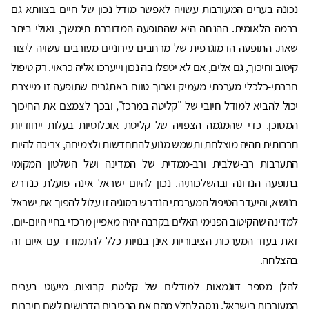
נכונה בערים המעורבות עשויה לאפשר מודל נכון של חיים בצוותא גם
ברמה הלאומית. ההנחה היא שהתופעה המדוברת תימשך, ואולי ביתר
שאת. התופעה הדמוגרפית של מרחבים עירוניים מעורבים עשויה ליצור
קיטוב וחיכוך, גם אלים, אם לא יטפלו בה נכון וייערכו אליה כראוי. רק טיפול
חברתי-כלכלי מערכתי מעמיק וארוך טווח באתגרים שתופעה זו מייצרת
יכול להביא למודל חיובי של "קליטה במרכז", ובכך לצמצם את החיכוך
המסוכן. כדי שהמגמה הצפויה של קליטת אוכלוסיות בעלות ייחודיות
תרבותית תהיה מוצלחת ותשמש מנוע להתחדשות ולצמיחה, צריכה להיות
התערבות רב-שלבית ורב-ממדית של המדינה ושל השלטון המקומי
בתופעה הנדונה ובהשלכותיה. נכון להיום ישראל אינה פועלת כנדרש
בנושא, והיעדר הטיפול המערכתי הנדרש בסוגיה זו עלול להפוך את ישראל
למדינה שהקיטוב הפנימי האלים בקרבה יהיה מאפיין מרכזי בחיי היום-יום.
זאת בעוד המערכות הציבוריות אינן בנויות כלל להתמודד עם איום זה
בהצלחה.
להלן מספר דוגמאות למודלים של קליטת קבוצות מיעוט בערים
המעורבות בישראל, ננסה לחלץ מהם את הרכיבים הדרושים לשם חיברות