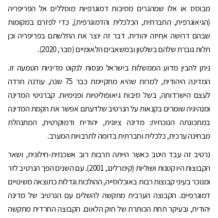
מבוסס או אלו שמהגרים מסיבות דמוגרפיות מוסללים אל הפריפריה
(הגיאוגרפית, החברתית, הכלכלית והדמוגרפית), כדי לפזרם במקומות
שבהם דרושה אחיזה יהודית. דבר זה יוצר את החלשתם בפריפריה וכן
תלות גוברת שלהם בשלטון ובמשאבים הלאומיים (סבר, 2020).
ניתן להבין מדוע הממשלות בישראל מנסות לנקוט מדיניות הטמעה זו.
המדינה היהודית, למרות שהיא מתקיימת כבר 75 שנה, עודנה חרדה
לעצם הישרדותה, בשל סיבות גיאופוליטיות ופנימיות. קברניטי המדינה
ומנהיגיה שומרים בקנאות על הנרטיב שלדעתם אפשר את הקמת המדינה
במתכונתה הנוכחית: מדינה ציונית, יהודית ודמוקרטית, המתנהלת
מבחינה ערכית, כלכלית וחברתית בדומה לתרבויות המערב.
נרטיב זה עבד היטב כאשר הייתה תרבות רוב אשכנזית-חילונית, ושאר
הקבוצות היו קטנות ושוליות (קימרלינג, 2001). עם השנים הפך הנרטיב לזר
ומנוכר בעיני קבוצות רבות באוכלוסייה, ההולכות וגדלות כתוצאה משינויים
דמוגרפיים. הקבוצה הערבית מתקשה להשלים עם הנרטיב של מדינה
יהודית, ובעיקר תחת הכותרת של חוק הלאום. הקבוצה החרדית מתקשה