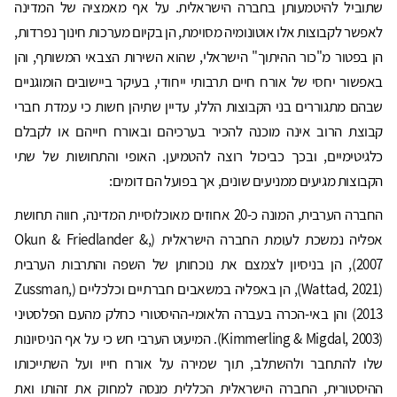
שתוביל להיטמעותן בחברה הישראלית. על אף מאמציה של המדינה
לאפשר לקבוצות אלו אוטונומיה מסוימת, הן בקיום מערכות חינוך נפרדות,
הן בפטור מ"כור ההיתוך" הישראלי, שהוא השירות הצבאי המשותף, והן
באפשור יחסי של אורח חיים תרבותי ייחודי, בעיקר ביישובים הומוגניים
שבהם מתגוררים בני הקבוצות הללו, עדיין שתיהן חשות כי עמדת חברי
קבוצת הרוב אינה מוכנה להכיר בערכיהם ובאורח חייהם או לקבלם
כלגיטימיים, ובכך כביכול רוצה להטמיען. האופי והתחושות של שתי
הקבוצות מגיעים ממניעים שונים, אך בפועל הם דומים:
החברה הערבית, המונה כ-20 אחוזים מאוכלוסיית המדינה, חווה תחושת
אפליה נמשכת לעומת החברה הישראלית (Okun & Friedlander &,
2007), הן בניסיון לצמצם את נוכחותן של השפה והתרבות הערבית
(Wattad, 2021), הן באפליה במשאבים חברתיים וכלכליים (Zussman,
2013) והן באי-הכרה בעברה הלאומי-ההיסטורי כחלק מהעם הפלסטיני
(Kimmerling & Migdal, 2003). המיעוט הערבי חש כי על אף הניסיונות
שלו להתחבר ולהשתלב, תוך שמירה על אורח חייו ועל השתייכותו
ההיסטורית, החברה הישראלית הכללית מנסה למחוק את זהותו ואת