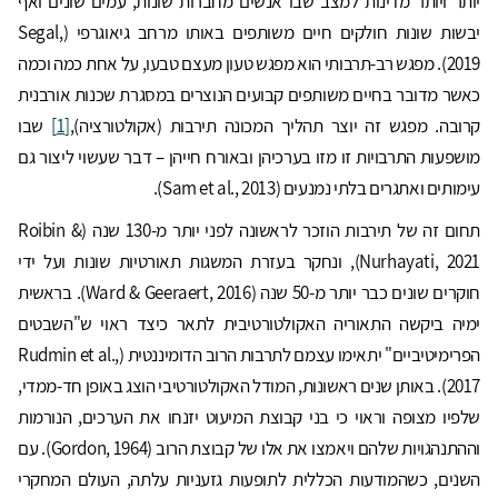
יותר ויותר מדינות למצב שבו אנשים מחברות שונות, עמים שונים ואף
יבשות שונות חולקים חיים משותפים באותו מרחב גיאוגרפי (Segal,
2019). מפגש רב-תרבותי הוא מפגש טעון מעצם טבעו, על אחת כמה וכמה
כאשר מדובר בחיים משותפים קבועים הנוצרים במסגרת שכנות אורבנית
קרובה. מפגש זה יוצר תהליך המכונה תירבות (אקולטורציה),
[1]
שבו
מושפעות התרבויות זו מזו בערכיהן ובאורח חייהן – דבר שעשוי ליצור גם
עימותים ואתגרים בלתי נמנעים (Sam et al., 2013).
תחום זה של תירבות הוזכר לראשונה לפני יותר מ-130 שנה (Roibin &
Nurhayati, 2021), ונחקר בעזרת המשגות תאורטיות שונות ועל ידי
חוקרים שונים כבר יותר מ-50 שנה (Ward & Geeraert, 2016). בראשית
ימיה ביקשה התאוריה האקולטורטיבית לתאר כיצד ראוי ש"השבטים
הפרימיטיביים" יתאימו עצמם לתרבות הרוב הדומיננטית (Rudmin et al.,
2017). באותן שנים ראשונות, המודל האקולטורטיבי הוצג באופן חד-ממדי,
שלפיו מצופה וראוי כי בני קבוצת המיעוט יזנחו את הערכים, הנורמות
וההתנהגויות שלהם ויאמצו את אלו של קבוצת הרוב (Gordon, 1964). עם
השנים, כשהמודעות הכללית לתופעות גזעניות עלתה, העולם המחקרי