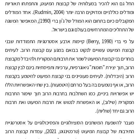
החל גם הוא להכיר במעלותיה של קבוצות המיעוט, והתפתחו תאוריות
ומודלים כוללניים ומדויקים הרבה יותר (Rudmin, 2004). אחד המודלים
המקובלים כיום בתחום הוא המודל של ג'ון ברי (1990), המאפשר המשגה
של התהליכים המתרחשים בעולם וגם בישראל.
על פי ברי (Berry, 1990) קיימות ארבע אסטרטגיות התמודדות שבני
קבוצת המיעוט עשויים לנקוט בבואם במגע עם קבוצת הרוב. לעיתים
בוחרים בני קבוצת המיעוט לשמר את תרבותם המקורית ולהיבדל מקבוצת
הרוב, תוך יצירת "חומות" גיאוגרפיות, ערכיות ותפיסתיות בינם לבין קבוצת
הרוב (היבדלות). לעיתים מעוניינים בני קבוצת המיעוט להיטמע בקבוצת
הרוב, או אף נטמעים בה בעל כורחם (היטמעות). בין שתי האפשרויות הללו
יש אפשרויות ביניים, כמו השתלבות בתרבות הרוב תוך שימור התרבות
המקורית (שילוב), או האפשרות לנטוש את תרבות המיעוט ואת תרבות
הרוב גם יחד (שוליות).
מעבר להשפעת המשתנים הסוציולוגיים והפסיכולוגיים על אסטרטגיית
התירבות של קבוצת המיעוט (טרכטינגוט, 2021), עמדות קבוצת הרוב