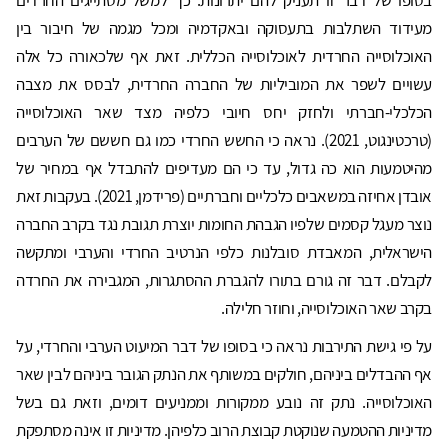
מעידוד השתלבות בתעסוקה ובאקדמיה ומכל מגמה של חיבור בין
האוכלוסייה החרדית לאוכלוסייה הכללית. זאת אף שלכאורה כל אלה
עשויים לשפר את המוביליות של החברה החרדית, לבסס את מצבה
הכלכלי-חברתי ולחזק יחס חיובי כלפיה מצד שאר האוכלוסייה
(טרכטינגוט, 2021). נראה כי החשש החרדי כמו גם חששם של הערבים
מהיטמעות הוא כה גדול, עד כי הם מעדיפים להתבדל אף במחיר של
אובדן אחיזה במשאבים כלכליים וחברתיים (פרידמן, 2021). בעקבות זאת
נוצר מעגל קסמים שלפיו הגבהת החומות יוצרת תגובת נגד בקרב החברה
הישראלית, המאבדת סובלנות כלפי הנרטיב החרדי והערבי ומתקשה
לקבלם. דבר זה גורם בתורו להגברת ההסתגרות, המגבירה את החרדה
בקרב שאר האוכלוסייה, וחוזר חלילה.
על פי גישת התירבות נראה כי בסופו של דבר המיעוט הערבי והחרדי, על
אף ההבדלים ביניהם, חולקים במשותף את הנתק הגובר ביניהם לבין שאר
האוכלוסייה. נתק זה נובע ממקורות וממניעים דומים, וזאת גם בשל
מדיניות ההטמעה שנוקטת קבוצת הרוב כלפיהן. מדיניות זו אינה מסתפקת