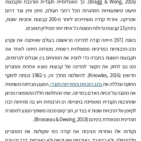
(Bragg & Wong, 2016). כך האוכלוסייה הקנדית מורכבת מקבוצות
מיעוט משמעותיות המהגרות מכל רחבי העולם, מיפן וסין ועד דרום
אמריקה. אזרחי קנדה משתייכים ליותר מ-200 קבוצות אתניות שונות,
ביניהן 13 קבוצות גדולות המונות כל אחת יותר ממיליון תושבים.
בשנת 1971 הייתה קנדה למדינה הראשונה בעולם שאימצה את עקרון
הרב-תרבותיות כמדיניות ממשלתית רשמית. מטרתה הייתה לאחד את
הקבוצות השונות בחברה כדי להפיג את המתחים בין אנגלים לצרפתים,
כמו גם לחזק את הקשר למדינה של קבוצות מוצא אחרות ומהגרים
חדשים (Knowles, 2016). להשלמת מהלך זה, ב-1982 נכנסה לתוקף
החוקה שכללה את
כתב הזכויות והחירויות הקנדי
, המעגן מבחינה משפטית
את ההגנה על זכויות האדם במדינה. שתי ההחלטות הללו התאפשרו מכיוון
שהתרבות הקנדית מאופיינת בתפיסה רב-תרבותית ויש בה פתיחות רבה
לקיומן של תרבויות שונות זו בצד זו, תוך קיום מכנה משותף הנוגע למסגרת
המדינית המאחדת ביניהם (Brosseau & Dewing, 2018).
נקודות אלו ואחרות מציבות את קנדה כמי שקולטת את המהגרים
מלכתחילה, ולא בדיעבד, כאזרחים שווי זכויות ולא כאורחים. דבר זה גורם