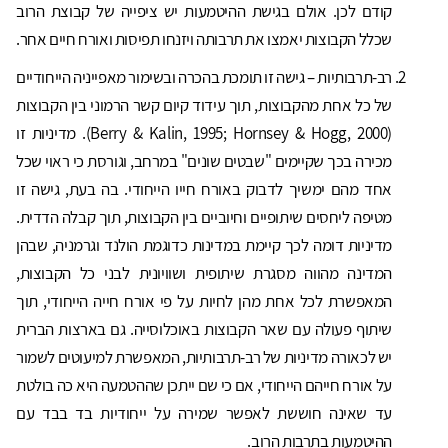
קודם לכן. אולם בגישת ההיטמעות יש ציפייה של קבוצת הרוב
שכלל הקבוצות יאמצו את תרבותה ויזנחו תפיסות ואורח חיים אחר.
רב-תרבותיות – גישה זו תומכת בהכרה ובשימור מאפייניה הייחודיים
של כל אחת מהקבוצות, תוך עידוד קיום קשר הרמוני בין הקבוצות
(Berry & Kalin, 1995; Hornsey & Hogg, 2000). מדיניות זו
מכירה בכך שקיימים "שבטים שונים" במרחב, וגורסת כי ראוי שכל
אחד מהם ימשיך לדבוק באורח חייו הייחודי. בה בעת, גישה זו
מטיפה ליחסים שיתופיים וחיוביים בין הקבוצות, תוך קבלה הדדית.
מדיניות דומה לכך קיימת במדינות כדוגמת הולנד וגרמניה, שבהן
המדינה מהווה מסגרת שיתופית ושוויונית לבני כל הקבוצות,
המאפשרת לכל אחת מהן לחיות על פי אורח חייה הייחודי, תוך
שיתוף פעולה עם שאר הקבוצות באוכלוסייה. גם בארצות הברית
יש לכאורה מדיניות של רב-תרבותיות, המאפשרת למיעוטים לשמור
על אורח חייהם הייחודי, אם כי שם ייתכן שההטמעה היא כה בולטת
עד שאינה חוששת לאפשר שמירה על ייחודיות בד בבד עם
ההיטמעות בתרבות הרוב.