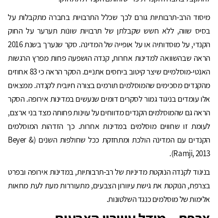
מיסוד הרב-תרבותיות גורם לכך שכלל התרבויות בחברה מתקבלות על
בסיס שווה, ללא חשש שקבלתן של תרבויות שונות תערער על החוק
הקנדי, על מוסדותיה או על אופייה של המדינה. סקר שנערך בשנת 2016
הראה שבהשוואה למדינות אחרות, קנדה הושפעה פחות מפרץ הרגשות
האנטי-מוסלמיים שיצר קיטוב ביחסים אתניים. הסקר הראה כי 83 אחוזים
מהקנדים מסכימים שהמוסלמים תורמים בצורה חיובית לקנדה. ממצאים
אלו עומדים בניגוד גמור לסקרים דומים שנעשים במדינות אירופה. הסקר
הראה גם שהמוסלמים הקנדים מדווחים על עוינות פחותה מצד בני ארצם,
לעומת זו שחווים מוסלמים במדינות אחרות. כך הזדהות המוסלמים
הקנדים עם המדינה הולכת ומתחזקת ככל שחולפות השנים (Beyer &
Ramji, 2013).
בניגוד לקנדה הנוקטת מדיניות של רב-תרבותיות, במדינות אירופה ובפרט
בצרפת, הנוקטת את גישת עיוורון הצבעים, מתעוררות מעת לעת מחאות
אלימות של מוסלמים כנגד השלטונות.