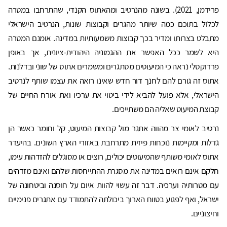
פרידמן, 2021). בשונה מהנרטיב ומהאתוס הקנדי, שהתרחבו במטרה
לכלול בתוכם כמה שיותר מהגרים וקבוצות שונות, הנרטיב הישראלי
מתבלט בצרותו ומדיר בכך קבוצות משמעותיות במדינה. אומנם המטרה
היא לשמר ככל האפשר את ההגמוניה היהודית-ציונית, אך באופן
פרדוקסלי נראה כי המיעוטים מסתגרים ומשמרים אתוס של שוני ובדלנות.
אתוס זה גורם להם לחנך דור חדש שאינו רואה את עצמו שותף לנרטיב
הישראלי, אלא פועל להביא לידי ביטוי את ערכיו ואת אורח החיים של
קבוצת המיעוט שאליה הם משתייכים.
נרטיב לאומי צר מהווה אתגר מול קבוצות המיעוט, קל וחומר כאשר הן
גדלות ומקיימות נוכחות פיזית מתרחבת באזורי הארץ השונים. בהיעדר
אתוס לאומי משותף שהמיעוטים יכולים, רוצים או מסוגלים להזדהות עימו,
חלקם אינם רואים במדינה את מסגרת ההתייחסות שלהם ואינם מזדהים
עם מטרותיה וערכיה. דבר זה עשוי להוות איום על חוסנה וביטחונה של
ישראל, ואף לפגוע בטווח הארוך ביכולתה להתמודד עם אתגרים פנימיים
וחיצוניים.