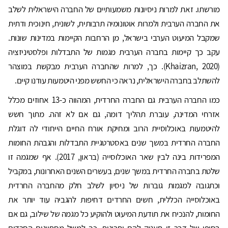
מורשתו. זאת למרות ניסיונות משמעותיים של החברה הישראלית לשלב
את החברה הערבית ולמרות אוטונומיה תרבותית, לשונית, חינוכית ודתית
שמקבל המיעוט הערבי בישראל, מן הרחבות הקיימות במדינות שונות.
עקב כך קיימות בחברה הערבית מגמות של התבדלות ופלסטיניזציה
(Khaizran, 2020). כך, למרות שהחברה הערבית מבקשת במוצהר
להשתלב בחברה הישראלית, נראה כי החשש מפני היטמעות עודנו קיים.
כמו החברה הערבית גם החברה החרדית, המהווה כ-13 אחוזים מכלל
אזרחי המדינה, עוברת תהליך דומה, גם אם לא זהה. מתוך חשש
להיטמעות באוכלוסיית הרוב ומחיקת אורח החיים הייחודי לה דוגלת
החברה החרדית במשך שנים באסטרטגיית התבדלות והגבהת החומות
המפרידות בינה לבין שאר האוכלוסייה (בראון, 2017). אף שמגמה זו
שלטת בחברה החרדית במשך שנים, בעשרים השנים האחרונות, במקביל
וכתגובה למגמות גוברות של ניסיון לשלב חלק מהחברה החרדית
באוכלוסייה הכללית, חשים החרדים דחיפות להגביה עוד יותר את
החומות, להנכיח את תודעת המיעוט ולהוקיע כל מגמה של שילוב, גם אם
בסופו של דבר זו תעניק להם יתרונות. כך למשל מסתייגים החרדים