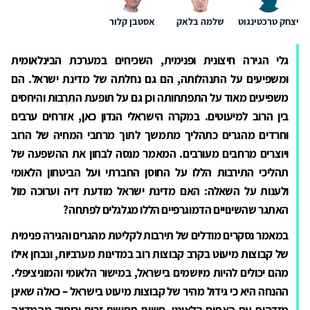
יצחק טרכטינגוט
שלמה בלאק
אסטבן קלור
גלי הגירה חיצונית ופנימית, השכיחים במערכת הבינלאומית
ומשפיעים על התנהלותה, הם גם נחלתה של מדינת ישראל. הם
משפיעים מאוד על התפתחותה וכן גם על תופעת התִּרְבּוּת והיחסים
בין הרוב למיעוטים. במקרה הישראלי הנדון כאן, אזרחים ערבים
וחרדים מהגרים כתהליך מתמשך לתוך מרחבי המחיה של הרוב
ויוצרים מרחבים מעורבים. המאמר מנסה לבחון את ההשפעה של
תהליכי התִירבוּת הללו על החוסן החברתי ועל הביטחון הלאומי
ולענות על השאלה: האם מדינת ישראל מודעת דיה וערוכה מול
האתגר שהשינויים הדמוגרפיים הללו מגלגלים לפתחה?
במאמר נסקרים מודלים של תירבות לקליטת מהגרים והגירה פנימית
של קבוצות מיעוט בקרב קבוצות רוב במדינות מערביות, ונבחן אילו
מהם יכולים להיות מיושמים בישראל, במישור הלאומי והמוניציפלי.
ההנחה היא כי גידול מהיר של קבוצות מיעוט בישראל – כאלה שאינן
מזדהות עם האתוס הלאומי, חשות תחושת זרות וריחוק מהמדינה