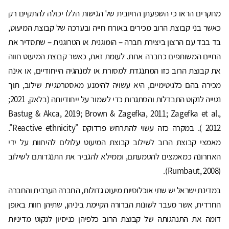
מחקרים הראו כי השפעתן החיובית של הגישות הללו יכולה להתקיים רק
כאשר בני קבוצת הרוב מכירים באורח חייה ובערכה של קבוצת המיעוט,
בד בבד עם הרצון ביצירת חברה – הומוגנית או הטרוגנית – שתסדיר את
החיים המשותפים כחברה אחת. לעומת זאת, כאשר קבוצת המיעוט חווה
את קבוצת הרוב כזו המתנגדת למסורת או למנהגיה הייחודיים, או אינה
מכירה בהם כלגיטימיים, היא עשויה להימנע מאסטרטגיית שילוב, תוך
נטייה לנקוט התבדלות והסתגרות כדי לשמור על ייחודיותה (בלאק, 2021;
Bastug & Akca, 2019; Brown & Zagefka, 2011; Zagefka et al.,
2012 ). במקרה כזה עשוי להתרחש פרדוקס "Reactive ethnicity".
מאמצי קבוצת הרוב לשילוב קבוצת המיעוט עלולים להיחוות על ידי
האחרונה כמאמצים להטמעתם, וממילא להגביר את התנגדותם לשילוב
(Rumbaut, 2008).
במדינת ישראל יש שתי אוכלוסיות מיעוט גדולות, החברה הערבית והחברה
החרדית, אשר מעבר לשונות הברורה הקיימת ביניהן, שתיהן חוות באופן
דומה את התנהגותה של קבוצת הרוב כלפיהן כניסיון לנקוט מדיניות