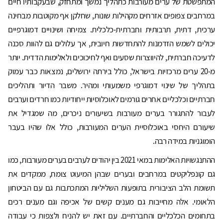
המתפשטת של ערים מעורבות כתהליך נמשך ומתחזק, שבעקבותיו חיים
במרחבים צפופים אזרחים מקהילות שונות, שחלקן אף מקוטבות מבחינה
ערכית, דתית, תרבותית וחברתית-כלכלית. צמיחה ושינויים דמוגרפיים
יכולים לשמש הזדמנות להתחדשות חיובית, אך עלולים גם להוות סכנה
לדעיכה חברתית, להיווצרות שסעים ואף לחיכוכים ולאלימות הדדית. יותר
מ-20 ערים מרכזיות בישראל, כולל בירתה ירושלים, נמצאות כבר עמוק
בתהליך של שינוי דמוגרפי משמעותי ומהיר. משבר הדיור ותהליכים
חברתיים וכלכליים אחרים גורמים לאוכלוסיות ייחודיות כמו חרדים וערבים
לעבור להתגורר בערים מעורבות בשיעורים ניכרים, מה שמגדיל את
שיעורם היחסי באוכלוסיית הערים המעורבות, כולל אלו שהיו בעבר
הומוגניות במידה רבה.
ההתנגשויות האלימות במאי 2021 בין יהודים לערבים בערים מעורבות, כמו
גם קונפליקטים במרחבים ובערים שבהן המיעוט צומח, ממקדים את
תשומת הלב הציבורית בתופעות השליליות המתכתבות גם עם הביטחון
הלאומי. אלה מחייבות גם מענים קשים של אכיפה וגם מענים רכים
בתחומים הכלכליים והחברתיים. עם זאת יש להניח ולצפות כי עבודה