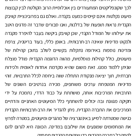
לכך שקונפליקטים המתעוררים בין אוכלוסיית הרוב הקולטת לבין קבוצות
מיעוט נקלטות אינם קיימים כמעט בקנדה. ואולם גם בפרובינציית קוויבק
הקנדית נראות תופעות של בדלנות, ואנו סבורים שדבר זה מדגים היטב
את יעילותו של המודל הקנדי, שכן קוויבק ביקשה בעבר להיפרד מקנדה
ולנקוט מדיניות שאינה רב-תרבותית. באופן כללי, בעוד בריטניה, צרפת
ומדינות נוספות באירופה נתקלות בקשיים לשלב בתוכן קהילות של
מיעוטים, כולל קהילות מוסלמיות, מהווה הדוגמה הקנדית מודל מוצלח
שניתן ללמוד ממנו. זאת משום שהיא מקדמת אחדות לאומית ולכידות
חברתית, תוך יציאה מנקודת התחלה שווה ביחסה לכלל התרבויות. זוהי
מדיניות המטפחת ערכים משותפים, מכירה בנרטיבים השונים של
התרבויות המרכיבות אותה, מושתתת על כבוד הדדי, נתמכת על ידי
חקיקה מגוונת ובה יכולים להשתתף כלל המיעוטים האתניים והדתיים
המרכיבים את החברה הקנדית. ניתן להגדיר את הרב-תרבותיות הקנדית
כגישה שמטרתה לסייע באינטגרציה של מהגרים ומיעוטים, במטרה לפרוץ
את המחסומים שמונעים את שילובם במדינה. הכוונה היא לגרום להם
להתקבל בחברה הקנדית כדי שזהותם הקנדית תתחזק.