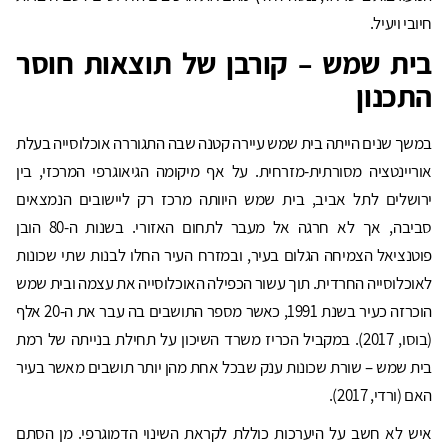
חיובי ויעיל.
בית שמש – קורבן של תוצאות חוסר
התכנון
במשך שנים הייתה בית שמש עיירה קטנה שבה התגוררה אוכלוסייה בעלת
אוריינטציה מסורתית-מזרחית. על אף מיקומה הגיאוגרפי המרכזי, בין
ירושלים לתל אביב, בית שמש היוותה מרכז רק ליישובים הנמצאים
סביבה, אך לא חרגה אל מעבר לתחום האזורי. בשנות ה-80 הובן
פוטנציאל הצמיחה הגלום בעיר, ובמזרח העיר החלו לבנות שתי שכונות
לאוכלוסייה החרדית. תוך עשור הכפילה האוכלוסייה את עצמה ובית שמש
הוכרזה כעיר בשנת 1991, כאשר מספר התושבים בה עבר את ה-20 אלף
(בוסו, 2017). במקביל הכריז משרד השיכון על תחילת בנייתה של רמת
בית שמש – שורת שכונות ענק שבכל אחת מהן יותר תושבים מאשר בעיר
האם (ורדי, 2017).
איש לא חשב על היערכות כוללת לקראת השינוי הדמוגרפי. מן הסתם