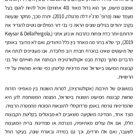
אומנם מיעוט, אך הוא גדול מאוד (40 אחוזים) ויכול להיות לאום בעל
מעמד שווה (פרופ' סרג'יו דלה פרגולה, 2010). יתרה מכך, מחקר שנעשה
בקרב יהודים בגילים שונים הראה כי בני דור המילניום נוטים להגדיר את
יהדותם יותר כדת ופחות כתרבות או גזע אתני (Keysar & DellaPergola,
2019), כך שלא ברור מה מאחד בין כלל היהודים, ואם לא מדובר באוסף
של מיעוטים שאינו בהכרח חברת רוב מלוכדת. אנו מעוניינים לנתח את
הדברים מתוך נקודת מבט אקולטורטיבית הבוחנת את חווייתם של בני
קבוצות המיעוט בישראל ואת מדיניות קליטתן כפי שהיא מותווית על ידי
הרשויות.
במושגים של תירבות (אקולטורציה), למרות השונות בין מאפייני הזרות
שחוות קבוצות המיעוט השונות בישראל, המגמה המשותפת להן היא
שהמדיניות גורמת באופן פרדוקסלי לתוצאות הפוכות מהמטרה הרצויה.
מצד אחד, המדינה משקיעה משאבים לא-מבוטלים בקליטת הקבוצות
הללו, אם אלו עולים מאתיופיה, מצרפת או ממדינות ברית המועצות
לשעבר, ואם אלו חרדים, וכך גם במידה ובאורח שונה, בעיקר החל