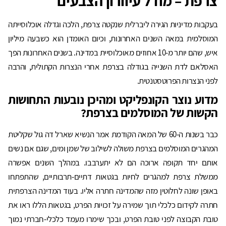
צרפת – מודל עיוורון הצבעים
בעקבות מדיניות הגירה ליברלית שנקטה צרפת, הלכה וגדלה אוכלוסייתה
המוסלמית במאה השנים האחרונות, וכיום האומדן הוא כשבעה מיליון
איש, שהם יותר מ-10 אחוזים מאוכלוסיית במדינה. בשנים האחרונות הפך
האסלאם לדת השנייה בגודלה בצרפת אחרי הנצרות הקתולית, והרבה
לפני הנצרות הפרוטסטנטית.
מדוע נוצר הקונפליקט ומהיכן נובעות התחושות
הקשות של המוסלמים בצרפת?
כבר בשנות ה-60 של המאה הקודמת אמר הנשיא שארל דה גול שקליטת
המהגרים המוסלמים בצרפת משולה לשילוב של שמן ומים, שגם אם נשים
אותם יחד תקופה ארוכה הם לא יתערבבו. במהלך השנים אפשרה
ממשלת צרפת למהגרים לחיות בגטאות דתיים-תרבותיים, שהתפתחו
באופן שונה לחלוטין מזה שהמדינה חתרה אליו. בעוד המדינה הצרפתית
חתרה לקידום כלכלי תוך שמירה על זכויות הפרט, בגטאות הללו ראו את
טובת הקבוצה לפני טובת הפרט, ובכך שימרו מעמד כלכלי-חברתי נמוך