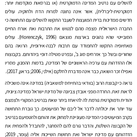
להשלים עם נרטיב המדינה הדמוקרטית (או בגרסאות מוקדמות יותר:
דמוקרטית-ליברלית), אשר אינה נתונה למרוּת הדת ולחוקיה. עולים
חדשים ממדינות ברית המועצות לשעבר התקשו להשלים עם התחושה כי
החברה הישראלית מצפה מהם לנטוש את התרבות ואת אורח החיים
הסובייטי שהיו נהוגים בארצות מוצאם (Horenczyk, 1996). עולים
מאתיופיה התקשו להתמודד עם תרבות לבנה-אירופית, הרואה בהם
שחורים ובשל כך אזרחים סוג ב', ובפרט מטילה דופי ביהדותם. בקבוצות
אלו ההזדהות עם ערכיה הראשוניים של המדינה, בדמות ההמנון, מסריו
ואפילו זכר השואה, כבר אינה מדברת לחלקם (אילני, 2006; בראון, 2017).
נראה כי קבוצת הרוב (בוודאי בהתייחס למשאביה) במדינה אינה משכילה
לראות זאת. החרדה מפני אובדן צביונה של מדינת ישראל כמדינה ציונית,
יהודית ודמוקרטית גורמת לה להיאחז ביתר שאת בנרטיב המקורי ולצמצם
עוד יותר את יכולתה לדבר אל ליבם של המיעוטים. כך גוברת התחושה
בקרב המיעוטים כי המדינה מעוניינת למחוק את זהותם ולהטמיעם בנרטיב
של הקבוצה השלטת, והדבר גורם להם להסתגר, להתבדל ולהפחית את
הזדהותם עם מדינת ישראל ואת תחושת השייכות אליה (עומר, 2019;