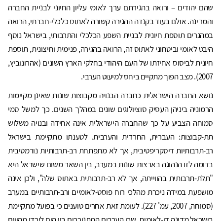
שהם יהודים – ורואה בהגירתם ערך לאומי עליון החיוני לבניית החברה
והמדינה. אולם בעוד בקנדה ההגירה קשורה לאתוס כלכלי-חברתי, הרואה
במהגרים תוספת חיונית לבניית השפע הכלכלי והתרבותי, בישראל נוסף
היבט לאומי וביטחוני לאתוס זה, הרואה בהגירה, פנימית וחיצונית, תוספת
חיונית לביסוס אחיזתו של העם היהודי בחלקי הארץ השונים (אהרונוביץ,
2007). מצב הפוך מתקיים ביחס למיעוט הערבי.
נושא החברה הישראלית כחברה הבנויה מקבוצות שונות שאינן מקיימות
הרמוניה ביניהן העסיק סוציולוגים שונים במהלך השנים. כך למשל סמי
סמוחה הצביע על כך שהחברה הישראלית אינה אחידה ובנויה משלוש
תת-קבוצות: העברית, החרדית והערבית. לטענתו מתקיימת בישראל
רב-תרבותיות דיסקריפטיבית, אך לא מתפתחת רב-תרבותיות נורמטיבית
בדומה לזו הנהוגה בארצות שונות במערב, בין השאר משום שישראל היא
"תלת-תרבותית בהווייתה, אך לא רב-תרבותית באתוס שלה", ולכן אינה
מושפעת במידה ניכרת מהלכי רוח פוסט-לאומיים ורב-תרבותיים במערב
(סמוחה, 2007, עמ' 227). לעומת זאת אחרים טוענים כי בפועל מתקיימת
בישראל מדינה דו-לאומית, שכן הערבים המתגוררים בין הים לירדן מהווים