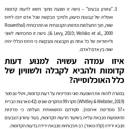
"עיוורון צבעים" – גישה זו מוּנעת מתוך חשש לדעות קדומות
ואפליה של קבוצות מיעוט, ולפיכך מבקשת שכל אדם יזכה ליחס
שווה, תוך התעלמות מזהותו הקבוצתית או התרבותית (Rosenthal
& Levy, 2010; Wolsko et al., 2000). גישה זו מתכחשת לשוני
ולייחודיות של כל אחת מן הקבוצות ומבקשת כי היחס הכללי יהיה
שווה בין אדם לאדם.
איזו עמדה עשויה למנוע דעות
קדומות ולהביא לקבלה ולשוויון של
כלל האוכלוסייה?
במטרה לזהות את השפעות סוגי המדיניות על דעות קדומות, ויטלי וובסטר
(Whitley & Webster, 2019) סקרו 99 מחקרים שונים (42 מארצות הברית
ו-57 ממדינות אירופה). סקירתם ההשוואתית העלתה כי מדיניות
ההיטמעות מנבאת עלייה בשיעור הדעות הקדומות, בעוד עיוורון הצבעים
מנבא ירידה (קלה מאוד). רב-תרבותיות מנבאת ירידה בדעות הקדומות.