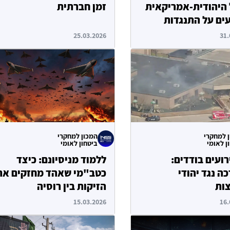
היהודית-אמריקאית
זמן חברתית
ים על התנגדות
ה ועל שחיקה
25.03.2026
31.
ה
 למחקרי
המכון למחקרי
ן לאומי
ביטחון לאומי
רועים בודדים:
ללמוד מניסיונם: כיצד
ה נגד יהודי
כטב"מי שאהד מחזקים את
ות
הזיקות בין רוסיה
ואוקראינה לבין המלחמה
15.03.2026
16.
באיראן