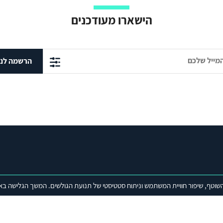
הישארו מעודכנים
הרשמה לני
פרויקטים
שוטף, שיפור חוויית המשתמש וניתוח סטטיסטי של תנועת הגולשים. המשך הגלישה בא
מניעת הגלישה למציאות של מדינה
ת
מדיניות הביטחון הלאומי של
המסדרון הכלכלי הודו-מזה"ת-אירופה (C
ישראל