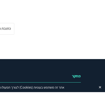
מחקר
✕
אתר זה משתמש בעוגיות
(Cookies)
לצורך תפעולו ה
נושאים
ישראל בזירה הגלובלית
עיראק והמיליציות השיעיו
העיראקיות
יחסי ישראל-ארה"ב