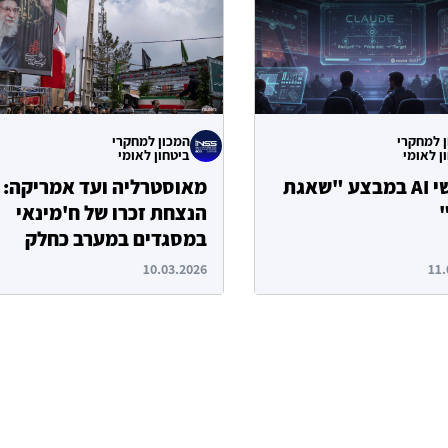
 למחקרי
המכון למחקרי
ן לאומי
ביטחון לאומי
שימושי AI במבצע "שאגת
מאוסטרליה ועד אמריקה:
הנצחת זכרו של ח'מינאי
במסגדים במערב כחלק
מרשת ההשפעה האיראני
10.03.2026
11.