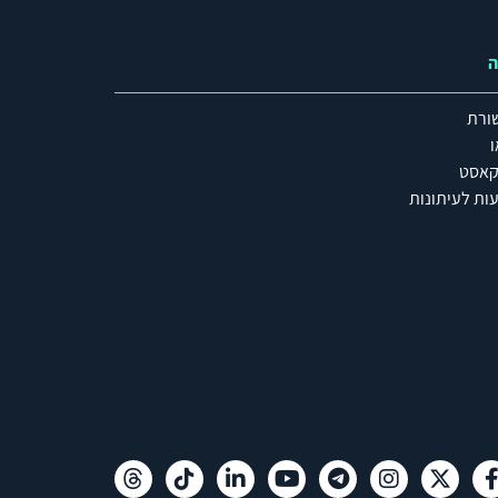
ה
ורת
ו
קאסט
ות לעיתונות