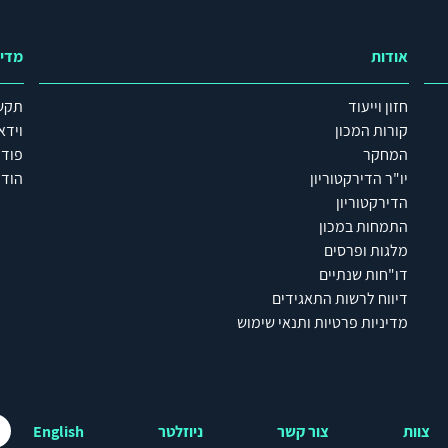
אודות
מדי
חזון וייעוד
תקש
קורות המכון
וידא
המחקר
פוד
יו"ר הדירקטוריון
הודע
הדירקטוריון
התמחות במכון
מלגות ופרסים
דו"חות שנתיים
דיווח לרשות התאגידים
מדיניות פרטיות ותנאי שימוש
צוות
צור קשר
ניוזלטר
English