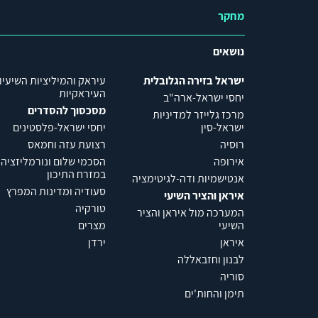
מחקר
נושאים
ישראל בזירה הגלובלית
עיראק והמיליציות השיעיו
העיראקיות
יחסי ישראל-ארה"ב
מסכסוך להסדרים
מרכז גלייזר למדיניות
ישראל-סין
יחסי ישראל-פלסטינים
רוסיה
רצועת עזה וחמאס
אירופה
הסכמי שלום ונורמליזציה
במזרח התיכון
אנטישמיות ודה-לגיטימציה
סעודיה ומדינות המפרץ
איראן והציר השיעי
טורקיה
המערכה מול איראן והציר
השיעי
מצרים
איראן
ירדן
לבנון וחזבאללה
סוריה
תימן והחות'ים