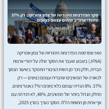
סקר הפדרציות היהודיות של צפון אמריקה: רק 37%
מיהודי ארה"ב מזהים עצמם כציונים
טד ששון
17 בפברואר, 2026
מאז שפרסמה הפדרציות היהודיות של צפון אמריקה
(JFNA) בשבוע שעבר את הסקר שלה על יהודי ארצות
הברית, חלק ניכר מן השיח הציבורי התמקד בשיעור הנמוך
לכאורה של המשיבים שהגדירו עצמם כציונים — רק
37%. 8% הגדירו עצמם כלא־ציונים ו־7% כאנטי־ציונים.
החלק הגדול ביותר של המשיבים, 48%, לא הזדהה עם
אף אחת מן התוויות הללו. הסקר נערך במרץ 2025,