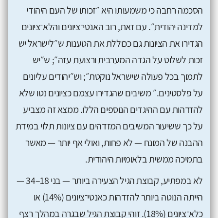
הסכמה רחבה כי משמעותו היא ״זכותו של העם היהודי
למדינה יהודית״. עם זאת, רוב האנטי־ציונים והלא־ציונים
הגדירו את הציונות גם ככוללת את הטענות ש״לישראל יש
זכות לשלוט על הגדה המערבית ורצועת עזה״; ש״יש
לתמוך בכל פעולה שישראל נוקטת״; וש״יהודים עליונים
על פלסטינים.״ משיבים שהגדירו עצמם כציונים נטו שלא
להזדהות עם ההיגדים הנוספים הללו. ממצא זה מצביע
על כך ששיעור המשיבים המזדהים עם ציונות תלוי במידת
ההבנה של המונח — לא פחות, ואולי אף יותר — מאשר
בתמיכה ממשית בלאומיות היהודית.
לא במפתיע, קבוצת הגיל הצעירה ביותר — בני 18–34 —
הייתה הנוטה ביותר להזדהות כאנטי־ציונים (14%) או
כלא־ציונים (18%). זוהי קבוצת הגיל שבגרה במהלך רצף