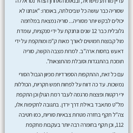
עדיין מורתע מישראל, ובנאומו האחרון הצהיר נסראללה
שסוריה כבר עושה כל שביכולתה, באומרו: "אנחנו לא
יכולים לבקש יותר מסוריה... סוריה נמצאת במלחמה
גלובלית כבר 12 שנים ונחנקת על ידי סנקציות, עומדת
מול קבוצות חמושים לאורך מאות ק"מ ומותקפת על ידי
דאעש בחסות ארה"ב. למרות מצבה הקשה, סוריה
תומכת בהתנגדות וסובלת מהתוצאות".
עם כל זאת, ההתקפות הספורדיות מכיוון הגבול הסורי
נמשכות. עד כה דווח על לפחות חמש תקריות, הכוללות
ירי רקטות ופצצות מרגמה לעבר רמת הגולן וכן התקפת
מל"ט מתאבד באילת דרך ירדן. בתגובה לתקיפות אלו,
צה"ל תקף בחזרה מטרות צבאיות סוריות, כמו חטיבה
112, וכן תקף בחומרה רבה יותר בעקבות מתקפת