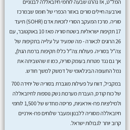
המל"ט, אז נהרגו שבעה לוחמי חיזבאללה לבנוניים
וארבעה חיילים סורים באזור הכפרי של חומס שבמרכז
סוריה. מרכז המעקב הסורי לזכויות אדם (SOHR) תיעד
17 תקיפות ישראליות בשטח סוריה מאז 10 באוקטובר, עם
26 הרוגים לכאורה - מה שמעיד על עלייה בתקיפות של
צה"ל בסוריה. פעולות צה"ל כללו תקיפות ברמת הגולן,
אך גם נגד מטרות בעומק סוריה, כמו זו שהשביתה את
נמל התעופה הבינלאומי של דמשק למשך חודש.
במקביל, דווח על פעילות מוגברת בסוריה של יחידה 700
של כוח קודס, העברת מערכות נשק נוספות לחיזבאללה
ולמיליציות פרו-איראניות, פריסה מחדש של 1,500 לוחמי
חיזבאללה מסוריה ללבנון ומעבר שלוחים פרו-אירניים
קרוב יותר לגבולות ישראל.