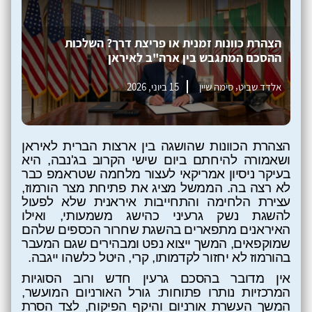
הצהרת כוונות זמנית או פריצת דרך? השלכות
ההסכם המתגבש בין ארה"ב לאיראן
,
אלדד שביט
סימה שיין
15 ביוני, 2026
הצהרת הכוונות שהושגה בין ארצות הברית לאיראן
ושאמורה להיחתם ביום שישי הקרוב בג'נבה, היא
בעיקר ניסיון אמריקאי לעצור מלחמה שטראמפ כבר
לא רצה בה. הממשל מציג את פתיחת מצר הורמוז,
עצירת הלחימה והתחייבות איראנית שלא לפעול
להשגת נשק גרעיני כהישג משמעותי, ואילו
האיראנים מתפארים בהשגת שחרור הכספים שלהם
שמוקפאים, המשך ייצוא נפט ומבהירים שגם המעבר
בהורמוז לא יחזור לקדמותו, קרי, היטל כלשהו ייגבה.
אין מדובר בהסכם גרעין חדש ורוב הסוגיות
המרכזיות נותרו פתוחות: גורל האורניום המועשר,
המשך העשרת אורניום והיקף הפיקוח, לצד הסרת