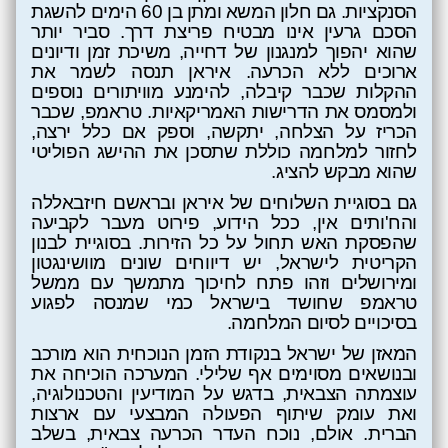
הסנקציות. גם חלון המשא ומתן בן 60 הימים להשגת
הסכם גרעין אינו מבטיח פריצת דרך. סביר יותר
שהוא יהפוך למנגנון של דחייה, משיכת זמן ודיונים
ארוכים ללא הכרעה. איראן תנסה לשמר את
ההקלות שכבר קיבלה, להימנע מוויתורים נוספים
ולמסמס את הדרישות האמריקאיות. טראמפ, שכבר
הכריז על הצלחה, יתקשה, וספק אם כלל ירצה,
לחזור למלחמה כוללת שתסכן את ההישג הפוליטי
שהוא מבקש להציג
.
גם בסוגיית השלוחים של איראן ובראשם חיזבאללה
והח'ותים אין, ככל הידוע, פירוט מעבר לקביעה
שהפסקת האש תחול על כל הזירות. בסוגיית לבנון
הקריטית לישראל, יש דיווחים שונים מוושינגטון
ומירושלים וזהו פתח לחיכוך מתמשך עם ממשל
טראמפ שחושד בישראל כמי שמנסה לפגוע
בסיכויים לסיום המלחמה.
המאזן של ישראל בנקודת הזמן הנוכחית הוא מורכב
ובנושאים מסוימים אף שלילי. המערכה הוכיחה את
עוצמתה הצבאית, בדגש על המודיעין והטכנולוגיה,
ואת עומק שיתוף הפעולה המבצעי עם ארצות
הברית. אולם, נוכח העדר הכרעה צבאית, בשלב