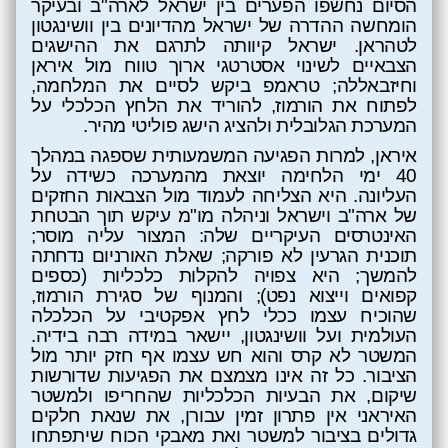
הסיום נחשפו הפערים בין ישראל לארה"ב ובעיקר
הומחשה ההדרה של ישראל מהדיונים בין וושינגטון
לטהראן. ישראל קיוותה לתרגם את ההישגים
הצבאיים לשינוי אסטרטגי ארוך טווח מול איראן
וחיזבאללה; טראמפ ביקש לסיים את המלחמה,
לפתוח את הורמוז, להוריד את הלחץ הכלכלי על
המערכת הגלובלית ולהציג הישג פוליטי מהיר
.
איראן, למרות הפגיעה
המשמעותית
שספגה במהלך
40 ימי הלחימה יוצאת מהמערכה כשידה על
העליונה. היא הצליחה לעמוד מול הצבאות החזקים
של ארה"ב וישראל וניהלה מו"מ עיקש תוך הבטחת
האינטרסים העיקריים שלה: המצור עליה מוסר;
תוכנית הגרעין לא פורקה; שאלת האורניום נדחתה
להמשך; היא צפויה להקלות כלכליות (כספים
קפואים וייצוא נפט); והמנוף של סגירת הורמוז,
שהוכיח עצמו ככלי לחץ אפקטיבי על הכלכלה
העולמית ועל וושינגטון, יישאר במידה רבה בידיה.
המשטר לא קרס והוא חש עצמו אף חזק יותר מול
הציבור. כל זה אינו מצמצם את הפגיעות שדורשות
שיקום, את הבעיות הכלכליות שהחריפו ולמשטר
האיראני אין פתרון זמין עבורן, את שנאת חלקים
גדולים בציבור למשטר ואת מאבקי הכוח שיתפתחו