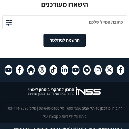
הישארו מעודכנים
הרשמה לניוזלטר
רחוב חיים לבנון 40 תל אביב 6997556 | טל 03-640-0400 | פקס 03-774-7590 |
פותח על ידי
דעת
מקבוצת יעל.
הצהרת נגישות