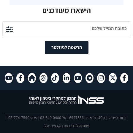
הישארו מעודכנים
הרשמה לניוזלטר
רחוב חיים לבנון 40 תל אביב 6997556 | טל 03-640-0400 | פקס 03-774-7590 |
פותח על ידי
דעת
מקבוצת יעל.