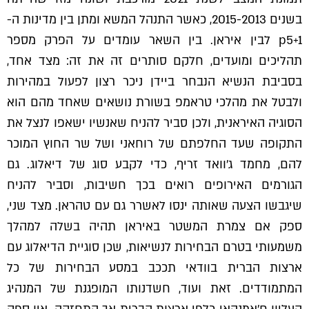
בשנים 2015-2013, כאשר התנהל המשא ומתן בין מדינות ה-
p5+1 לבין איראן. בין השאר עומדים על הפרק מספר
תהליכים ומועדים, חלקם סותרים זה את זה: מצד אחד,
בסביבת הנשיא הנבחר ביידן ניכר רצון לפעול במהירות
ולבטל את מהלכי טראמפ בשורת נושאים שאחד מהם הוא
הסוגיה האיראנית, ולכן סביר להניח שאנשיו ישאפו לנצל את
התקופה שעד החלפתם של רוחאני ושל שר החוץ המוכר
להם, מחמד ג'וואד זריף, כדי לקבע סוג של דיאלוג. גם
הגורמים האירופים רואים בכך חשיבות, וסביר להניח
שיגבשו הצעה שאותה ינסו לאשרר גם עם טהראן. מצד שני,
ספק אם צמרת המשטר באיראן תהיה בשלה למהלך
משמעותי בטרם הבחירות לנשיאות, שכן סוגיית הדיאלוג עם
ארצות הברית בוודאי תככב במסע הבחירות של כל
המתמודדים. זאת ועוד, חשדנותו המופגנת של המנהיג