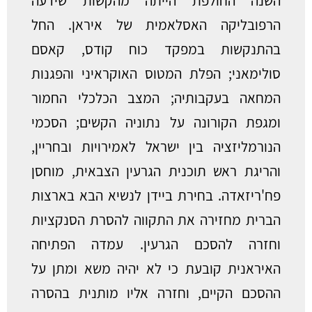
השנה החולפת הייתה מהקשות שידעה
הרפובליקה האסלאמית של איראן. החל
בהתנקשות במפקד כוח קודס, קאסם
סולימאני; הפלת המטוס האוקראיני והפגנות
המחאה בעקבותיה; המצב הכלכלי החמור
ומגפת הקורונה על נתוניה הקשים; הסכמי
הנורמליזציה בין ישראל לאמירויות ובחריין,
והריגת ראש תוכנית הגרעין הצבאית, מוחסן
פח'ריזאדה. בחירת ביידן לנשיא הבא בארצות
הברית מחזירה את התקווה להסרת הסנקציות
וחזרה להסכם הגרעין. עמדה הפתיחה
האיראנית קובעת כי לא יהיה משא ומתן על
ההסכם הקיים, וחזרה אליו מותנית בהסרה