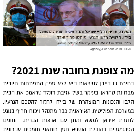
האצבע מופנית כלפי ישראל ומסר מאיים מופנה לממשל
ביידן.
הלוויית מדען הגרעין מוחסן פח'ריזאדה
צילום:
Iranian Defense Ministry/ WANA (West Asia News
Agency)/Handout via REUTERS
מה צופנת בחובה שנת 2021?
בחירת ג'ו ביידן לנשיאות היא ללא ספק התפתחות חיובית
מבחינת טהראן, בעיקר בשל עזיבת דונלד טראמפ את הבית
הלבן והנכונות המוצהרת של ביידן לחזור להסכם הגרעין.
במערכת הפוליטית האיראנית כבר מתנהל ויכוח חריף בנוגע
לחזרת איראן למשא ומתן עם ארצות הברית. החוגים
הפרגמטיים בהובלת הנשיא חסן רוחאני תומכים עקרונית