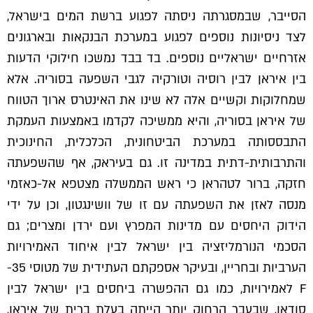
הסייבר, שבמסגרתה ניסתה לפגוע ברשת המים בישראל,
לצד ניסיונות נוספים לפגוע במערכת הבנקאות ובארגונים
אזרחיים ישראליים נוספים. בד בבד נמשכו חילוקי הדעות
בין איראן לבין רוסיה וטורקיה לגבי השפעה בסוריה. אלא
שמחלוקות וקשיים אלה לא שינו את האינטרס ארוך הטווח
של איראן בסוריה, והיא ממשיכה לקדמו באמצעות העמקת
התבססותה במערכת הביטחונית, הכלכלית, החינוכית
והתרבותית-דתית במדינה זו. גם בעיראק, אף שהשפעתה
חזקה, ברור לטהראן כי ראש הממשלה מצטפא אל-כאזמי
מנסה לאזן את השפעתה עם זו של וושינגטון, וכן על ידי
הידוק היחסים עם מדינות המפרץ ועם ירדן ומצרים; גם
הסכמי הנורמליזציה בין ישראל לבין איחוד האמירויות
הערביות ובחריין, ובעיקר אספקתם העתידית של מטוסי 35-
F לאמירויות, כמו גם ההפשרה ביחסים בין ישראל לבין
סודאן, שבעבר הרחוק יותר הייתה בעלת ברית של איראן,