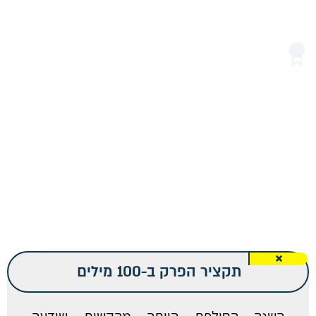
המלצות למדיניות
המשך הגדרת תוכנית הגרעין של איראן כאיום
העיקרי על ביטחון ישראל • החזקת אופציה
התקפית מול איראן • תיאום עם הממשל
האמריקאי לקראת חידוש השיח בסוגיית
הגרעין, והגדרת האינטרסים הישראליים
בהסכם מחודש.
תקציר הפרק ב-100 מילים