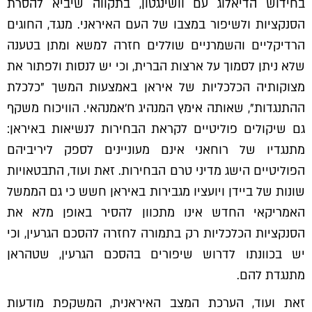
בחידוש הדיאלוג עם וושינגטון, בתקווה שיביא להסרת
הסנקציות ולשיפור במצבו של העם האיראני. מנגד, החוגים
הרדיקליים והשמרניים שוללים חזרה למשא ומתן בטענה
שלא ניתן לסמוך על ארצות הברית, וכי יש לנסות ולפתור את
מצוקותיה הכלכליות של איראן באמצעות המשך "כלכלת
ההתנגדות", שאותה אימץ המנהיג ח'אמנהאי. הוויכוח משקף
גם שיקולים פוליטיים לקראת הבחירות לנשיאות באיראן:
מתנגדיו של רוחאני אינם מעוניינים לספק ליריביהם
הפוליטיים הישג מדיני טרם הבחירות. זאת ועוד, התבטאויות
שונות של ביידן ויועציו מגבירות באיראן חשש כי גם הממשל
האמריקאי החדש אינו מתכוון להסיר באופן מלא את
הסנקציות הכלכליות רק בתמורה לחזרה להסכם הגרעין, וכי
יש בכוונתו לדרוש שיפורים בהסכם הגרעין, שטהראן
מתנגדת להם.
זאת ועוד, הערכת המצב האיראנית, המשקפת מודעות