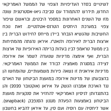
לשינויים בסדר העדיפויות הצפוי של הממשל האמריקאי
החדש, תידרש להתמודד עם סביבה גיאו-אסטרטגית שונה
מזו של השנים האחרונות במספר היבטים, ובראשם שיפור
צפוי במערכת היחסים הטרנס-אטלנטיים. זאת נוכח
החשיבות שהנשיא הנבחר ביידן מייחס לחידוש הברית בין
ארצות הברית לאירופה ולנאט"ו. איראן נהנתה מהמתיחות
בין ממשל טראמפ לבין בעלות בריתה האירופיות של ארצות
הברית, ואף אימצה מדיניות שנועדה לשמר את אירופה
לצידה במסגרת מאמציה לבודד את הממשל האמריקאי.
מדיניות איראנית זו נשאה פירות משמעותיים, שהומחשו הן
בהצבעתן של מדינות אירופה במועצת הביטחון של האו"ם
נגד הארכת אמברגו הנשק על איראן (אוקטובר 2020) והן
בהתנגדותן לניסיון האמריקאי להחזיר את סנקציות מועצת
הביטחון באמצעות הפעלת מנגנון הסנפבק (snapback).
אשר ליחסיה עם רוסיה ועם סין, על איראן להביא בחשבון