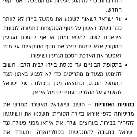
ההידברות, כדי להימנע מעימות עם הממשל האמריקאי
החדש.
על ישראל לשאוף לשכנע את ממשל ביידן לא לוותר
כבר בשלב ראשון על מנוף הסנקציות בתמורה לנכונות
איראנית לשוב למשא ומתן או אף להסכם הגרעין
המקורי, אלא לנסות לנצל את מנוף הסנקציות על מנת
לאפשר את הארכת הסכם הגרעין ושיפורו.
בתקופת הביניים עד כניסת ביידן לבית הלבן, חשוב
להימנע מצעדים מתריסים כדי לא לפגוע באמון מצד
הממשל הנכנס, וכתוצאה מכך ביכולתה של ישראל
להשפיע על מהלכיו העתידיים מול איראן.
בסוגיות האזוריות
– חשוב שישראל תאשרר מחדש את
מדיניותה כלפי איראן בזירה הסורית; תשכנע את וושינגטון
להזהיר בבירור, בערוצים שלה, את איראן מפני פעולה נגד
ישראל בתגובה להתנקשות בפח'ריזאדה; ותעודד את