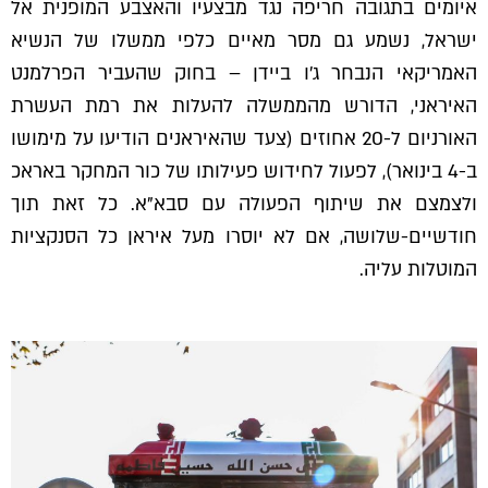
איומים בתגובה חריפה נגד מבצעיו והאצבע המופנית אל
ישראל, נשמע גם מסר מאיים כלפי ממשלו של הנשיא
האמריקאי הנבחר ג'ו ביידן – בחוק שהעביר הפרלמנט
האיראני, הדורש מהממשלה להעלות את רמת העשרת
האורניום ל-20 אחוזים (צעד שהאיראנים הודיעו על מימושו
ב-4 בינואר), לפעול לחידוש פעילותו של כור המחקר באראכ
ולצמצם את שיתוף הפעולה עם סבא"א. כל זאת תוך
חודשיים-שלושה, אם לא יוסרו מעל איראן כל הסנקציות
המוטלות עליה.