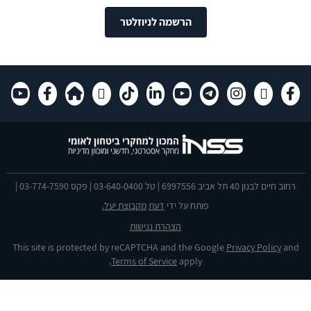
הרשמה לניוזלטר
רחוב חיים לבנון 40 תל אביב 6997556 | טל 03-640-0400 | פקס 03-774-7590 |
פותח על ידי
דעת
מקבוצת יעל.
הצהרת נגישות
This site is protected by reCAPTCHA and the Google
Privacy Policy
and
Terms of Service
apply.