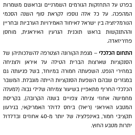
בפרט על התחזקות הגורמים השמרניים ובראשם משמרות
המהפכה. על כל אלה נוספו לקראת סוף השנה הסכמי
הנורמליזציה בין ישראל לאיחוד האמירויות הערביות ובחריין
וההתנקשות בראש תוכנית הגרעין האיראנית, מוחסן
פח'ריזאדה.
התחום הכלכלי
– מגפת הקורונה הצטרפה להשלכותיהן של
הסנקציות שארצות הברית הטילה על איראן ולצניחה
במחירי הנפט. השפעתה חמורה במיוחד, בשל פגיעתה גם
במגזרים שבהם השפעת הסנקציות הייתה מוגבלת. המשבר
הכלכלי החריף מתאפיין בשיעור צמיחה שלילי גבוה (למעלה
מחמישה אחוזי צניחה צפויים בשנה הקרובה), בקריסת
המטבע האיראני (ריאל) ביחס לדולר האמריקאי, בגירעון
תקציבי חמור, באינפלציה של יותר מ-40 אחוזים ובדלדול
יתרות מטבע החוץ.