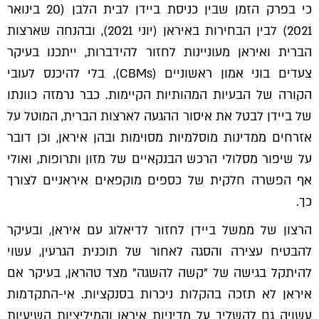
כי בפרק הזמן שבין כניסת ביידן לבית הלבן (20 בינואר
2021) לבין הבחירות באיראן (יוני 2021), ובהנחה שארצות
הברית ואיראן מעוניינות לחזור להידברות, ייתכנו בעיקר
צעדים בוני אמון ראשוניים (CBMs), בלי להיכנס לעובי
הקורה של הבעיות המהותיות הקיימות. כבר נרמזה כוונתו
של ביידן לבטל את איסור ההגעה לארצות הברית, המוטל על
אזרחים ממדינות מוסלמיות מסוימות ובהן איראן, וכן דובר
על שיפור מסלולי הרכש הבנקאיים של מזון ותרופות, ואולי
אף הפשרה חלקית של כספים מוקפאים איראניים לצורך
כך.
הרצון של ממשל ביידן לחזור לדיאלוג עם איראן, ובעיקר
להבטיח עצירה והסגה לאחור של תוכנית הגרעין, עשוי
להיתקל בגישה של "קשה להשגה" מצד טהראן, בעיקר אם
איראן לא תזכה בהקלות ניכרות בסנקציות. אי-התקדמות
עשויה גם להשליך על מדיניות איראן והמיליציות השיעיות