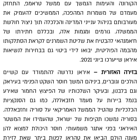
הקורונה והעימות הנמשך עם ממשל טראמפ, התחזק
מעמדם של משמרות המהפכה, הממשיכים להעמיק את
מעורבותם בניהול ענייני המדינה והכלכלה תוך ניצול חולשת
הממשלה. גורמים ומגמות אלה, ובכללם חתירתו של
ח'אמנהאי להבטיח את שליטת השמרנים לקראת הסתלקותו
מהבמה הפוליטית, יבואו לידי ביטוי גם בבחירות לנשיאות
איראן שייערכו ביוני 2021.
בזירה האזורית –
איראן נדרשה להתמודד עם קשיים
הולכים וגוברים, ביניהם המשך חוסר השקט הפנימי בעיראק
וגם בלבנון, ובעיקר השלכותיו של הפיצוץ החמור שאירע
בנמל ביירות על מעמד חזבאללה, כמו גם הסנקציות
הכלכליות שהטיל הממשל האמריקאי על סוריה וחזבאללה.
בסוריה נמשכו תקיפות של ישראל, שהעמידו את המשטר
האיראני בפני אתגר משמעותי. חוסר היכולת למצוא להן
מענה הולם הביאו את טהראן לפנות ביתר שאת לזירת