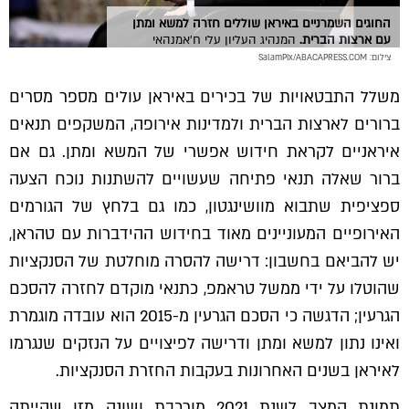
החוגים השמרניים באיראן שוללים חזרה למשא ומתן
עם ארצות הברית.
המנהיג העליון עלי ח'אמנהאי
צילום: SalamPix/ABACAPRESS.COM
משלל התבטאויות של בכירים באיראן עולים מספר מסרים
ברורים לארצות הברית ולמדינות אירופה, המשקפים תנאים
איראניים לקראת חידוש אפשרי של המשא ומתן. גם אם
ברור שאלה תנאי פתיחה שעשויים להשתנות נוכח הצעה
ספציפית שתבוא מוושינגטון, כמו גם בלחץ של הגורמים
האירופיים המעוניינים מאוד בחידוש ההידברות עם טהראן,
יש להביאם בחשבון: דרישה להסרה מוחלטת של הסנקציות
שהוטלו על ידי ממשל טראמפ, כתנאי מוקדם לחזרה להסכם
הגרעין; הדגשה כי הסכם הגרעין מ-2015 הוא עובדה מוגמרת
ואינו נתון למשא ומתן ודרישה לפיצויים על הנזקים שנגרמו
לאיראן בשנים האחרונות בעקבות החזרת הסנקציות.
תמונת המצב לשנת 2021 מורכבת ושונה מזו שהייתה