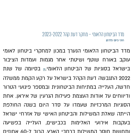
מדד הביטחון הלאומי – מחקר דעת קהל 2023-2022
רותי פינס פלדמן
מדד הביטחון הלאומי הנערך במכון למחקרי ביטחון לאומי
עוקב באורח שוטף ושיטתי אחר מגמות ועמדות הציבור
בישראל בסוגיות של הביטחון הלאומי.
בסיומה של שנת
[i]
2022 התגבשה דעת הקהל בישראל על רקע הקמת ממשלה
חדשה, העלייה במתיחות הביטחונית ובמספר פיגועי הטרור
ודיווחים על אודות העצמת פעילות הגרעין של איראן. אחת
הסוגיות המרכזיות שעמדו על סדר היום בשנה החולפת
הייתה שאלת המשילות והביטחון האישי של אזרחי ישראל
בעקבות אירועי האלימות בכבישים, העלייה בפשיעה
ותחושת חוסר המשילות ברחבי הארץ. קרוב ל-60 אחוזים