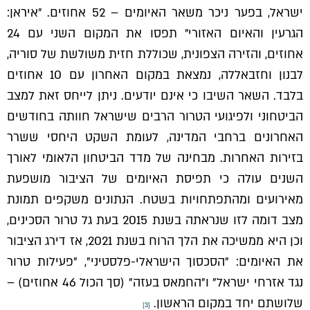
ישראל, בפער ניכר משאר האיומים – 52 אחוזים. ״איראן:
הגרעין והאיום האזורי״ תפסו את המקום השני עם 24
אחוזים, והזירה הצפונית, שכוללת חזית משולשת של סוריה,
לבנון וחזבאללה, נמצאת במקום האחרון עם 10 אחוזים
בלבד. השאר השיבו כי אינם יודעים. ניתן לייחס זאת למצב
הביטחוני ולפיגועי הטרור הרבים שישראל חוותה בחודשים
האחרונים ברחבי המדינה, לעומת השקט היחסי ששרר
בזירות האחרות. מבחינה של מדד הביטחון הלאומי לאורך
השנים עולה כי תפיסת האיומים של הציבור מושפעת
מאירועים ומהתפתחויות בשטח. הנתונים משקפים תמונת
מצב דומה לזו שנראתה בשנת 2015 בעת גל טרור הסכינים,
וכן היא ממשיכה את הלך הרוח בשנת 2021, אז דירג הציבור
את האיומים: "הסכסוך הישראלי-פלסטיני", "פעילות טרור
נגד אזרחי ישראל" ו"החמאס בעזה" (סך הכול 46 אחוזים) –
שלושתם יחד במקום הראשון.
[3]