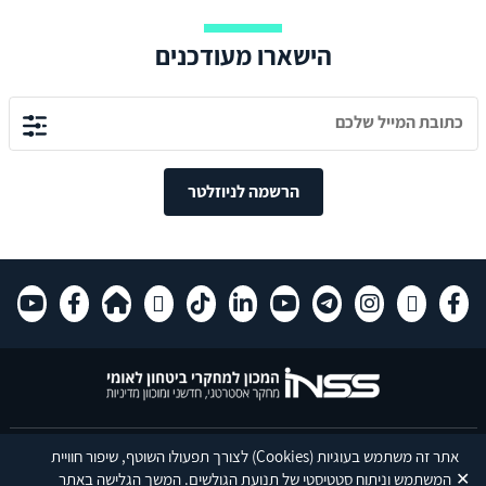
הישארו מעודכנים
הרשמה לניוזלטר
רחוב חיים לבנון 40 תל אביב 6997556 | טל 03-640-0400 | פקס 03-774-7590 |
אתר זה משתמש בעוגיות
(Cookies)
לצורך תפעולו השוטף, שיפור חוויית
✕
פותח על ידי
דעת
מקבוצת יעל.
המשתמש וניתוח סטטיסטי של תנועת הגולשים. המשך הגלישה באתר