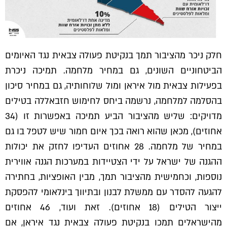
חלק ניכר מהציבור תמך בנקיטת פעולה צבאית נגד האיומים
הביטחוניים השונים, גם במחיר מלחמה. תמיכה ניכרת
בפעילות צבאית מול איראן ומול שלוחותיה, גם במחיר סיכון
בהסלמה למלחמה, נרשמה ביחס לחימוש חזבאללה בטילים
מדויקים: שליש מהציבור הביע תמיכה באפשרות זו (34
אחוזים), מכאן שהוא רואה בכך איום חמור שיש לטפל בו גם
במחיר של מלחמה. 28 אחוזים העדיפו לחזק את יכולות
ההגנה של ישראל על ידי הצטיידות במערכות הגנה אווירית
נוספות, וכחמישית מהציבור תמך, מבין האופציות, בחתירה
להגעה להסדר עם ממשלת לבנון ובתיווך בינלאומי להפסקת
ייצור הטילים (18 אחוזים). זאת ועוד, 46 אחוזים
מהישראלים תמכו בנקיטת פעולה צבאית נגד איראן, אם