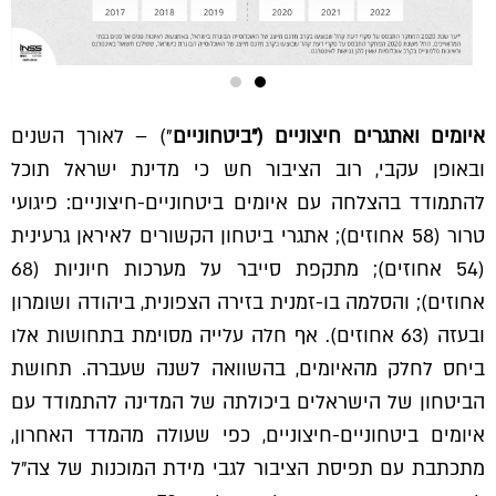
איומים ואתגרים חיצוניים ("ביטחוניים
") – לאורך השנים
ובאופן עקבי, רוב הציבור חש כי מדינת ישראל תוכל
להתמודד בהצלחה עם איומים ביטחוניים-חיצוניים: פיגועי
טרור (58 אחוזים); אתגרי ביטחון הקשורים לאיראן גרעינית
(54 אחוזים); מתקפת סייבר על מערכות חיוניות (68
אחוזים); והסלמה בו-זמנית בזירה הצפונית, ביהודה ושומרון
ובעזה (63 אחוזים). אף חלה עלייה מסוימת בתחושות אלו
ביחס לחלק מהאיומים, בהשוואה לשנה שעברה. תחושת
הביטחון של הישראלים ביכולתה של המדינה להתמודד עם
איומים ביטחוניים-חיצוניים, כפי שעולה מהמדד האחרון,
מתכתבת עם תפיסת הציבור לגבי מידת המוכנות של צה״ל