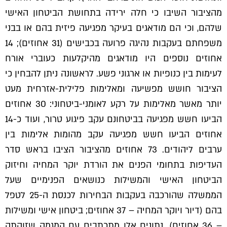
מהציבור השיבו כי חלה ירידה בתחושת הביטחון האישי
שלהם, וכי הם מודאגים בעיקר מפגיעה פיזית בהם או בבני
משפחתם בעקבות נהיגה פרועה בכבישים (31 אחוזים); 14
אחוזים נוספים היו מודאגים מהיקלעות כעוברי אורח
לעימות בין כנופיות או ארגוני פשע. לראשונה ניתן להבחין כי
הציבור חושש מפשיעה ומאלימות פלילית-אזרחית מעט
יותר מאשר מאלימות על רקע לאומני-ביטחוני: 30 אחוזים
הביעו חשש מפגיעה בביטחונם עקב פיגוע טרור, ועוד כ-14
אחוזים הביעו חשש מפגיעה עקב מהומות אלימות בין
ערבים ליהודים. 73 אחוזים מהציבור הציבו בראש סדר
העדיפות בתחומי הפנים את הורדת יוקר המחיה וחיזוק
הביטחון האישי והמשילות כנושאים הפנימיים שעל
הממשלה שהורכבה בעקבות הבחירות לכנסת ה-25 לטפל
בהם (דיור ויוקר המחיה – 37 אחוזים; ביטחון אישי ומשילות
– 36 אחוזים). נתונים אלו מתכתבים עם המגמה שזוהתה