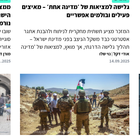
גלישה למציאות של ׳מדינה אחת׳ – מאיצים
ממצא
פעילים ובולמים אפשריים
הישר
נורמל
המזכר מציע תשתית מחקרית לניתוח ולהבנת אתגר
שובו 
אסטרטגי כבד משקל הניצב בפני מדינת ישראל –
סוגיי
תהליך גלישה הדרגתי, אך מואץ, למציאות של 'מדינה
אודי דקל
|
נוי שלו
אחת' בין הירדן לים – מצב שצפוי לפגוע קשות בחזון
מורן ד
ביטחו
1.2025
14.09.2025
הציוני של מדינה יהודית, דמוקרטית, בטוחה
לבחון
ומשגשגת. באמצעות ניתוח מגמות ותהליכים בזירה
הפוליטית, הביטחונית, הכלכלית, החברתית
לשחרו
והמשפטית, ובסיוע שיטת הערכה המבוססת על
שהעסק
חוכמת מומחים ממגוון תחומים נבחנים הגורמים
תומך 
המרכזיים הדוחפים את ישראל לעבר מודל של מדינה
אזורי
אחת, ובכלל זה קריסת רעיון שתי המדינות,
בניית
התערערות תפקודה של הרשות הפלסטינית, הרחבת
להיפר
ההתנחלויות, סיפוח זוחל של שטחי...
ומדינו