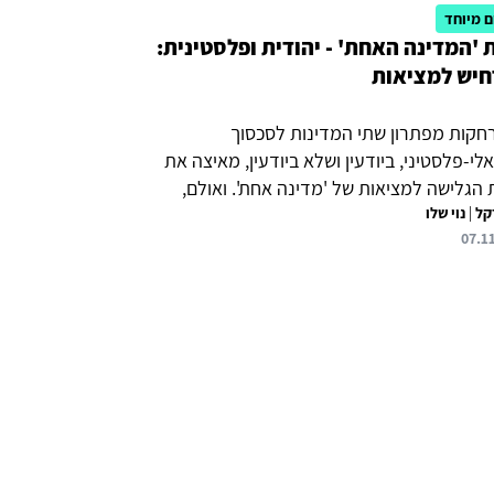
 מיוחד
 'המדינה האחת' - יהודית ופלסטינית:
יש למציאות
קות מפתרון שתי המדינות לסכסוך
לי-פלסטיני, ביודעין ושלא ביודעין, מאיצה את
הגלישה למציאות של 'מדינה אחת'. ואולם,
קל
|
נוי שלו
 ששני העמים יכולים לחיות בכפיפה אחת
07.1
ת לשכל הישר, לאחר עשרות שנים של סכסוך
מדם. במסגרת הגלישה ל'מדינה אחת', שלושה
ים אפורים" שועטים לעברנו ואנו מתעלמים
בותם המאיימת – היווצרות מערכת חיים
ת ומפותלת בין יהודים לפלסטינים, שלא ניתנת
 ולהפרדה; מבוי מדיני סתום, מבלי יכולת
 אותו ולממש אופציות להסדר מדיני; היווצרות
ת, אשר תערער את החזון הציוני של מדינה
,...