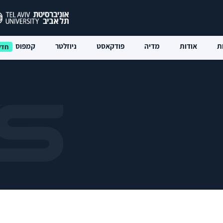
ת
אודות
מדיה
פודקאסט
ניוזלטר
קמפוס