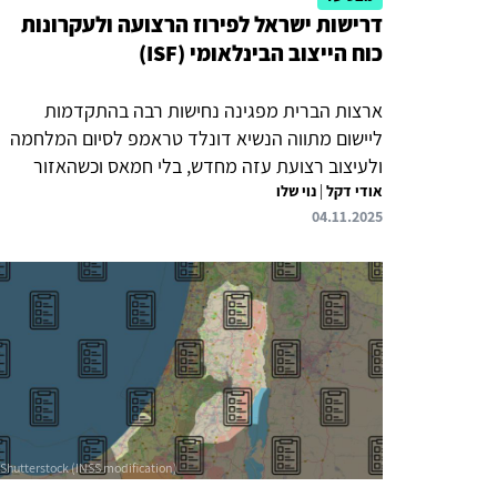
דרישות ישראל לפירוז הרצועה ולעקרונות
כוח הייצוב הבינלאומי (ISF)
ארצות הברית מפגינה נחישות רבה בהתקדמות
ליישום מתווה הנשיא דונלד טראמפ לסיום המלחמה
ולעיצוב רצועת עזה מחדש, בלי חמאס וכשהאזור
אודי דקל
|
נוי שלו
מפורז מיכולות צבא וטרור. הפער בין היעד האסטרטגי
04.11.2025
לבין אתגרי היישום מצביע על כך שהצלחת המתווה
תדרוש מעורבות אמריקאית כופה וממושכת, תיאום
הדוק עם ישראל, ושכנוע אמריקאי את מדינות ערב
המתונות להתערבות פעילה בייצוב, פירוז ושיקום
רצועת עזה. אשר לכוח הייצוב הבינלאומי המתגבש
(ISF), על ישראל לעמוד על כך שיפעל בהתאם
ליעדים מוכווני ביצוע, החל מייצוב ראשוני, דרך תהליך
פירוק מנשק ועד העברת השליטה לרשות
הפלסטינית, לאחר שזו...