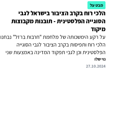
מבט על
הלכי רוח בקרב הציבור בישראל לגבי
הסוגייה הפלסטינית - תובנות מקבוצות
מיקוד
על רקע הימשכותה של מלחמת "חרבות ברזל" נבחנו
הלכי רוח ותפיסות בקרב הציבור לגבי הסוגייה
הפלסטינית וכן לגבי תפקוד המדינה באמצעות שני
נוי שלו
סבבים של קבוצות מיקוד שנערכו על ידי המכון
27.10.2024
למחקרי ביטחון לאומי. התובנות העיקריות הן: בעוד
אין אמון במוסדות המדינה, שורר אמון בעם עצמו; לא
ניתן יהיה לשפר את מצבה הביטחוני של מדינת ישראל
על ידי הסדרים מדיניים ולכן יש להתבסס על כוח צבאי
בלבד; לא נראית כל אפשרות מדינית ליישב הסכסוך
הישראלי-פלסטיני, ובנוסף הקמת מדינה פלסטינית
ביהודה ושומרון נתפסת כאיום בלתי נסבל על ישראל
וכפרס לטרור.