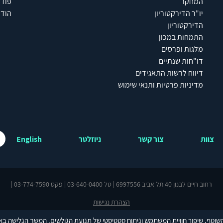
המחקר
פוד
יו"ר הדירקטוריון
הודע
הדירקטוריון
התמחות במכון
מלגות ופרסים
דו"חות שנתיים
דיווח לרשות התאגידים
מדיניות פרטיות ותנאי שימוש
צוות
צור קשר
ניוזלטר
English
רחוב חיים לבנון 40 תל אביב 6997556 | טל 03-640-0400 | פקס 03-774-7590 |
הצהרת נגישות
te is protected by reCAPTCHA and the Google
Privacy Policy
and
Terms of Serv
שוטף, שיפור חוויית המשתמש וניתוח סטטיסטי של תנועת הגולשים. המשך הגלישה בא