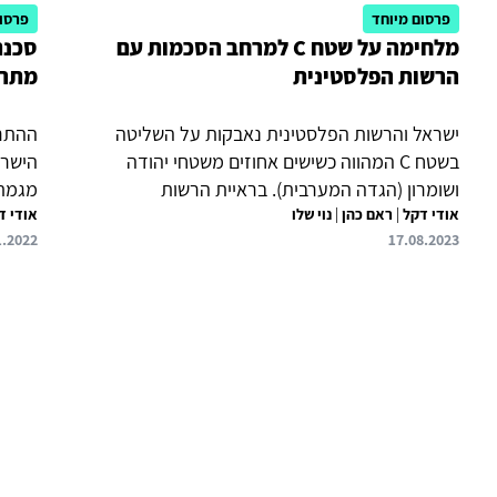
פרסום מיוחד
פרסום
מלחימה על שטח C למרחב הסכמות עם
סכנת
הרשות הפלסטינית
מתרח
ישראל והרשות הפלסטינית נאבקות על השליטה
ההתרח
בשטח C המהווה כשישים אחוזים משטחי יהודה
הישרא
ושומרון (הגדה המערבית). בראיית הרשות
מגמת 
אודי דקל
|
ראם כהן
|
נוי שלו
הפלסטינית, שטח C מיועד להוות חלק מרכזי וחיוני
אודי ד
ההנחה
1.2022
17.08.2023
של המדינה הפלסטינית שתקום (מרחבים חקלאיים,
מנוגד
גישה לירדן, משאבי טבע, שטחים לתשתיות ובנייה
עקוב 
למגורים). מנגד, מטרת ממשלת ישראל הנוכחית היא
"קרנפ
לקבע את שליטת ישראל בכל שטח C, להרחיב מאד
מהתקר
את ההתיישבות הישראלית ולהכשיר את התנאים
מעורב
להחלת הריבונות הישראלית בשטח. בראיה
להתרה
אסטרטגית, לשם שימורה של מדינת ישראל – יהודית,
לפרוץ
דמוקרטית, בטוחה ומשגשגת – חיוני למנוע היווצרות
מציאו
מציאות של 'מדינה...
יהודית