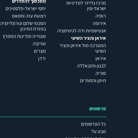
מסכסוך להסדרים
מרכז גלייזר למדיניות
ישראל-סין
יחסי ישראל-פלסטינים
רוסיה
רצועת עזה וחמאס
אירופה
הסכמי שלום ונורמליזציה
במזרח התיכון
אנטישמיות ודה-לגיטימציה
סעודיה ומדינות המפרץ
איראן והציר השיעי
טורקיה
המערכה מול איראן והציר
השיעי
מצרים
איראן
ירדן
לבנון וחזבאללה
סוריה
תימן והחות'ים
פרסומים
כל הפרסומים
מבט על