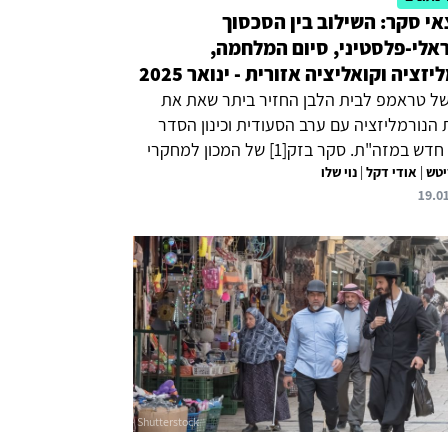
י סקר: השילוב בין הסכסוך
אלי-פלסטיני, סיום המלחמה,
יזציה וקואליציה אזורית - ינואר 2025
של טראמפ לבית הלבן החזיר ביתר שאת את
ת הנורמליזציה עם ערב הסעודית וכינון הסדר
אזורי חדש במזה"ת. סקר בזק[1] של המכון למחקרי
יטש
|
אודי דקל
|
נוי שלו
ן לאומי, נערך בתחילת חודש ינואר על מנת
19.0
 סוגיות אלה בקרב הציבור הישראלי. על פי נתוני
הסקר, רוב הישראלים, כ-70 אחוזים, תמכו בעסקה
ר החטופים והפסקת אש כשבועיים לפני
ה יצאה לפועל. כמו כן, רוב הציבור הישראלי
בהשתלבות המתווה לשחרור החטופים עם סדר
 חדש במזה״ת הכולל הסכם שלום עם סעודיה,
 קואליציה אזורית נגד איראן וכן מסלול
דות מהפלסטינים, בגיבוי ממשל טראמפ
ת ערב...