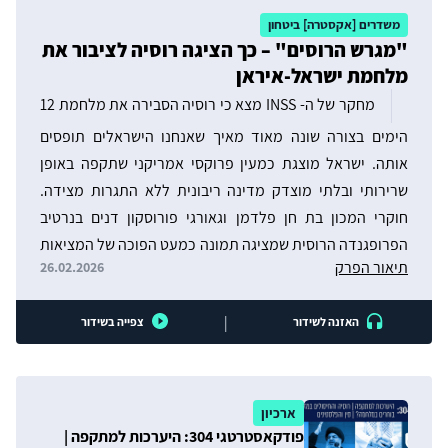
משדרים [אקסטרה] ביטחון
"מגרש הרוסים" – כך הציגה רוסיה לציבור את
מלחמת ישראל-איראן
מחקר של ה- INSS מצא כי רוסיה הסבירה את מלחמת 12
הימים בצורה שונה מאוד מאיך שאנחנו הישראלים תופסים
אותה. ישראל מוצגת כמעין פרוקסי אמריקני שתקפה באופן
שרירותי ובלתי מוצדק מדינה ריבונית ללא התגרות מצידה.
חוקרי המכון בת חן פלדמן וגאורגי פורוסקון דנים בנרטיב
הפרופגנדה הרוסית שמציגה תמונה כמעט הפוכה של המציאות
תיאור הפרק
26.02.2026
ומסבירה כל פעם מחדש למה הסדר העולמי אינו צודק וחייב
להשתנות.
|
האזנה לשידור
צפייה בשידור
ארכיון
פודקאסטרטגי 304: היערכות למתקפה |