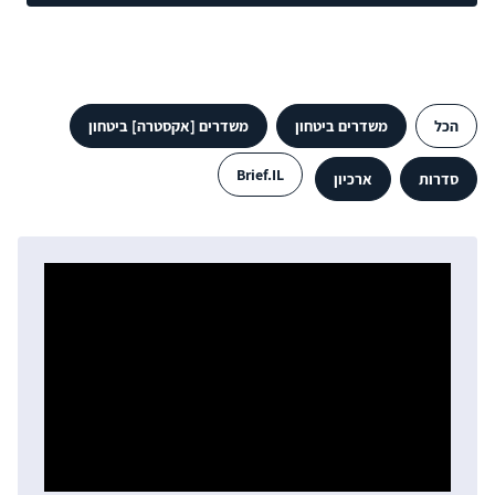
הכל
משדרים ביטחון
משדרים [אקסטרה] ביטחון
Brief.IL
סדרות
ארכיון