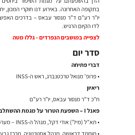
הדן בהשפעתם על מגמת השיפור ביחסים בי
בתקופה האחרונה. באירוע דנו חוקרי המכון, י
יו"ר רע"ם ד"ר מנסור עבאס – בדרכים האפש
לדו הקיום הרגיש.
לצפייה במושבים הנפרדים - גללו מטה
סדר יום
דברי פתיחה
• פרופ' מנואל טרכטנברג, ראש ה-INSS
ריאיון
ח"כ ד"ר מנסור עבאס, יו"ר רע"ם
פאנל
I
– השפעת הטרור על מגמת ההשתלב
• תא"ל (מיל') אודי דקל, מנהל ה-INSS – מערכת טרור מרובת חזיתות
• מוחמד דראושה, מנהל אסטרטגיה, מרכז גבעת