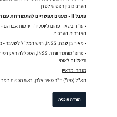
הערבים בין הפטיש לסדן
פאנל
II
- מענים אפשריים להתמודדות עם ה
• עו"ד בשאיר פהום ג'יוסי, יו"ר יוזמות אברהם
האזרחית הערבית
• מאיר בן שבת, INSS, ראש המל"ל לשעבר - כיצד נסכל את המסכלים?
• פרופ' מוחמד וותד, INSS, המ
וריאליזם לאומי
מנחה ומראיין
תא"ל (מיל') ד"ר מאיר אלרן, ראש תכניות המחקר ב
הורדת תוכנית