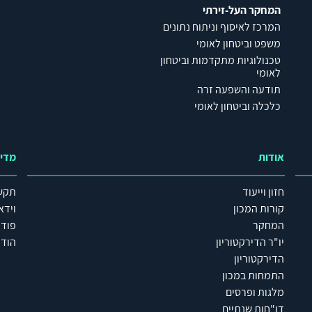
המחקר העל-זירתי
המרכז לאיסוף וניתוח נתונים
משפט וביטחון לאומי
טכנולוגיות מתקדמות וביטחון
לאומי
תודעה והשפעה זרה
כלכלה וביטחון לאומי
אודות
מדי
חזון וייעוד
תקש
קורות המכון
וידא
המחקר
פוד
יו"ר הדירקטוריון
הודע
הדירקטוריון
התמחות במכון
מלגות ופרסים
דו"חות שנתיים