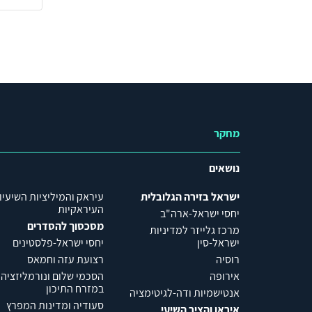
מחקר
נושאים
ישראל בזירה הגלובלית
עיראק והמיליציות השיעיו
העיראקיות
יחסי ישראל-ארה"ב
מסכסוך להסדרים
מרכז גלייזר למדיניות
ישראל-סין
יחסי ישראל-פלסטינים
רוסיה
רצועת עזה וחמאס
אירופה
הסכמי שלום ונורמליזציה
במזרח התיכון
אנטישמיות ודה-לגיטימציה
סעודיה ומדינות המפרץ
איראן והציר השיעי