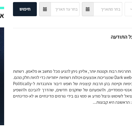
חיפוש
אי
ל התודעה
תרניות רבות וקטנות יותר, אליהן ניתן להגיע מכל מחשב או פלאפון. רשתות
אלו נמצאות במרחב האינטרנט המוכר והפתוח, בניגוד לרשתות ה-Dark web שמצריכות אמצעים ויכולות רשתיות ייחודיות כדי להיות חלק מהם.
במסגרת רשתות חתרניות אלו אין פיקוח על התוכן, הן לרוב אנונימיות וקיימת בהן תרבות קיצונית של חופש דיבור והתנגדות ל-Politically
ורמים אנטי-ממסדיים, ולהופעתם של שחקנים חדשים, שהדרך להבינם ולהשפיע
 לשימוש וניצול מודע או סמוי גם בידי גורמים מדינתיים או לא-מדינתיים
 הראשונה היא קבוצות...