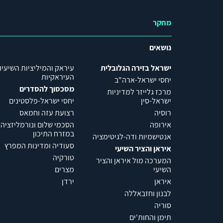
מחקר
נושאים
ישראל בזירה הגלובלית
עיראק והמיליציות השיעיו
העיראקיות
יחסי ישראל-ארה"ב
מסכסוך להסדרים
מרכז גלייזר למדיניות
ישראל-סין
יחסי ישראל-פלסטינים
רוסיה
רצועת עזה וחמאס
אירופה
הסכמי שלום ונורמליזציה
במזרח התיכון
אנטישמיות ודה-לגיטימציה
סעודיה ומדינות המפרץ
איראן והציר השיעי
טורקיה
המערכה מול איראן והציר
השיעי
מצרים
איראן
ירדן
לבנון וחזבאללה
סוריה
תימן והחות'ים