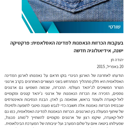
בעקבות הכרזות הנאמנות למדינה האסלאמית: פרקטיקה
ישנה, אידיאולוגיה חדשה
יהודה חן
20 באפריל, 2015
הודעתו לאחרונה של הארגון הניגרי בוקו חראם על נאמנותו לארגון המדינה
האסלאמית היא חלק מתהליך המתרחש בשני העשורים האחרונים בקרב ארגוני
הטרור המשויכים לג'יהאד העולמי. ההכרזה, שכמוה השמיעו גם ארגונים
נוספים, הזכירה את הכרזת הנאמנות של ארגוני ג'יהאד קטנים ומקומיים
לאל-קאעדה ולעומד בראשו, אוסאמה בן לאדן. הבנת הנסיבות והאינטרסים
שבבסיס הכרזות נאמנות אלה חשובה כדי לגבש מענה מיטבי לתופעה ולסיכולו
של שיתוף הפעולה בין הארגונים. הכרזות הנאמנות למדינה האסלאמית, כמו גם
לאל-קאעדה, שיקפו רצון של ארגונים מקומיים להשתייך ל'מותג מנצח',
שפעילותו ביטאה איום על שלום המערב ועל יציבותה של המערכת הבינלאומית.