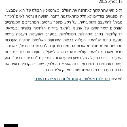
12 במרץ, 2015
גל פיגועי טרור שטף לאחרונה את העולם, כשהמאפיין הבולט שלו הוא שמבצעיו
היו מפגעים בודדים ולא חלק מהתארגנות רחבה. תופעה זו גרמה לאיום 'הטרור
מבית' להתעצם משמעותית, על רקע מספר גורמים: המתנדבים המערביים
הזורמים לשורותיהם של ארגוני ג'יהאד בזירות הלחימה בסוריה ובעיראק,
רדיקליזציה בקרב הקהיליות המוסלמיות במערב והפעילות הענפה ברשת
מטעם גורמי הג'יהאד. העלייה בכמות האירועים האלימים מחייבת היערכות
מחודשת ושינוי תפיסתי אודות ההתמודדות עם ה'זאבים הבודדים', כשמנגד
סביר שארגוני ג'יהאד עולמי ינסו להוציא לפועל פיגועים נוספים במדינות
המערב. דפוס הפעולה של ביצוע פיגועי טרור באמצעות "זאבים בודדים" נטוע
עמוק בארגונים הנמנים על זרם האסלאם הסלפי, כשחברי הקבוצה רואים את
חובתם ויעדם בדמות השתתפות במאבק אלים כנגד...
נושאים:
המדינה האסלאמית
,
טרור ולוחמה בעצימות נמוכה