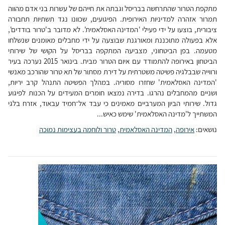
מתקפת הטרור שהתרחשה בבריסל וגבתה את חייהם של עשרות בני אדם מהווה
תמרור אזהרה למדיניות האירופית. הפיגועים, שכוונו נגד תשתיות תחבורה
ציבורית, בוצעו על ידי פעילי 'המדינה האסלאמית'. לא מדובר ב'טרור בודדים',
אלא בפעולה מתוכננת ומאורגנת שבוצעה על ידי מחבלים מאומנים שנשלחו
מטעמה. בפן הביטחוני, מצביעה המתקפה בבריסל על הקושי של שירותי
הביטחון באירופה להתמודד עם איום הטרור מבית. בינואר 2015 נערכה בעיר
ורווייה שבבלגיה פשיטה משטרתית על דירת מסתור של תא טרור שהורכב מאנשי
'המדינה האסלאמית' שחזרו מסוריה. במהלך הפשיטה התנהל קרב יריות,
ושניים מהמחבלים נהרגו. בדירה נמצאו חומרים המעידים על הכנות לפיגוע
גדול. שירותי הביון המערביים מאמינים כי עבד אל־חמיד עבאוד, אזרח בלגי
המשתייך ל'מדינה האסלאמית' שימש כאיש...
נושאים:
אירופה
,
המדינה האסלאמית
,
טרור ולוחמה בעצימות נמוכה