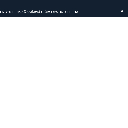
מבט על
✕
אתר זה משתמש בעוגיות
(Cookies)
לצורך תפעולו ה
ניירות ומחקרי מדיניות
פרסום מיוחד
עדכן אסטרטגי
במה טכנולוגית
מזכרים
נתונים
פוסטים
ספרים
ארכיון
דף הבית
אירועים
נתונים