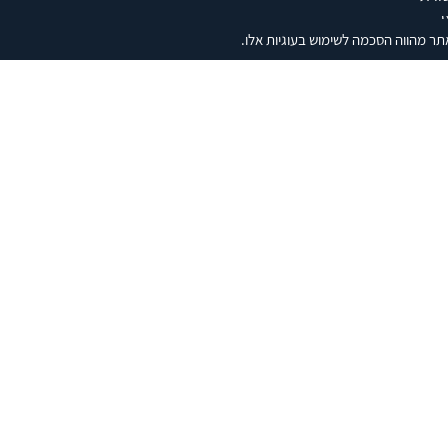
ו
תר מהווה הסכמה לשימוש בעוגיות אלו.
קאסט
ות לעיתונות
פותח על ידי
דעת
מקבוצת יעל.