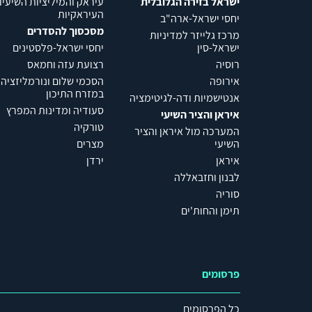
ישראל בזירה הגלובלית
עיראק והמיליציות השיעיו
העיראקיות
יחסי ישראל-ארה"ב
מסכסוך להסדרים
מרכז גלייזר למדיניות
ישראל-סין
יחסי ישראל-פלסטינים
רוסיה
רצועת עזה וחמאס
אירופה
הסכמי שלום ונורמליזציה
במזרח התיכון
אנטישמיות ודה-לגיטימציה
סעודיה ומדינות המפרץ
איראן והציר השיעי
טורקיה
המערכה מול איראן והציר
השיעי
מצרים
איראן
ירדן
לבנון וחזבאללה
סוריה
תימן והחות'ים
פרסומים
כל הפרסומים