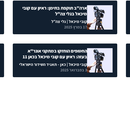
ארה"ב תוקפת בתימן: ראיון עם קובי
מיכאל בגלי צה"ל
קובי מיכאל
| גלי צה"ל
17 במרץ 2025
החטופים הוחזקו במתקני אונר"א
בעזה: ראיון עם קובי מיכאל בכאן 11
קובי מיכאל
| כאן - תאגיד השידור הישראלי
3 בפברואר 2025