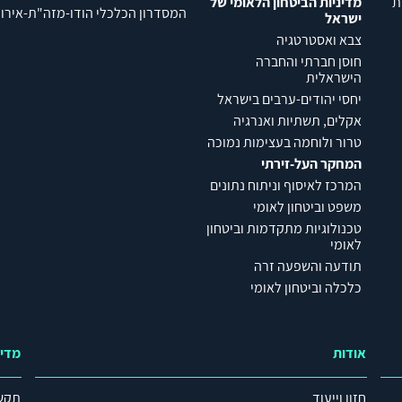
ת
מדיניות הביטחון הלאומי של
המסדרון הכלכלי הודו-מזה"ת-אירופה (C
ישראל
צבא ואסטרטגיה
חוסן חברתי והחברה
הישראלית
יחסי יהודים-ערבים בישראל
אקלים, תשתיות ואנרגיה
טרור ולוחמה בעצימות נמוכה
המחקר העל-זירתי
המרכז לאיסוף וניתוח נתונים
משפט וביטחון לאומי
טכנולוגיות מתקדמות וביטחון
לאומי
תודעה והשפעה זרה
כלכלה וביטחון לאומי
אודות
מדי
חזון וייעוד
תקש