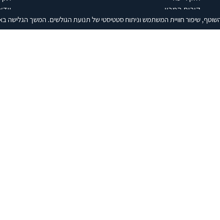
קורות המכון
וידא
שוטף, שיפור חוויית המשתמש וניתוח סטטיסטי של תנועת הגולשים. המשך הגלישה בא
המחקר
פוד
יו"ר הדירקטוריון
הודע
הדירקטוריון
התמחות במכון
מלגות ופרסים
דו"חות שנתיים
דיווח לרשות התאגידים
מדיניות פרטיות ותנאי שימוש
צוות
צור קשר
ניוזלטר
English
רחוב חיים לבנון 40 תל אביב 6997556 | טל 03-640-0400 | פקס 03-774-7590 |
הצהרת נגישות