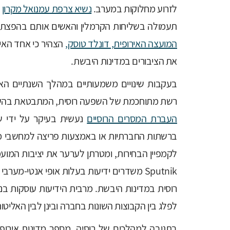
לזרוע מחלוקות במערב.
נשיא צרפת עמנואל מקרון
תעמולה בשליחות הקרמלין והאשים אותם בהפצת אינ
המועצה האירופית, דונלד טוסק,
הצהיר כי אחד האי
את הציבורים במדינות היבשת.
בעקבות שינויים משמעותיים במהלך השנתיים האח
רשת מתוחכמת של השפעה רוסית, המתבטאת בהשפע
העברת המסרים הרוסיים
נעשית בעיקר על ידי ש
ברשתות החברתיות או באמצעות פריצה למחשבי מש
Sputnik משדרים ידיעות בעלות אופי אנטי-מע
רוסית במדינות היבשת. מרבית הידיעות עוסקות בנ
לפלג בין הקבוצות השונות בחברה ובינן לבין האליטו
בתגובה למהלכים של רוסיה, מספר מדינות אירופי