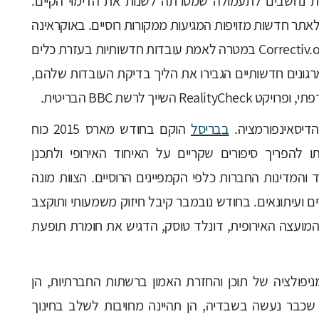
רות נחשבים לתעמולה שמטרתה לשנות את הדימוי הקיים.
לאתר חדשות מזויפות המגיעות ממקורות רוסיים. באוקראינה
וגרמניה החלו לפעול הארגונים StopFake.orgו-Correctiv.org במטרה לאמת עובדות חדשותיות בעזרת כלים
 ארגונים חדשותיים הגבירו את הליך בדיקת העובדות שלהם,
הדיסאינפורמציה.
בבריסל
הוקם בחודש מארס 2015 כוח
בשם "East Stratcom" שמטרתו להפריך סיפורים שקריים על האיחוד האירופי ולתכנן
המדינות החברות כלפי הקמפיינים הרוסיים. הצוות מונה
קרים ועיתונאים. בחודש נובמבר קיבל חיזוק משמעותי ותוקצב
נשיא המועצה האירופית, דונלד טוסק, הדגיש את חומרת תופעת
פולציה של תוכן והחזרת האמון ברשתות החברתיות, הן
שכבר נעשה בשבדיה, הן תהיינה מחויבות לשלב בחינוך