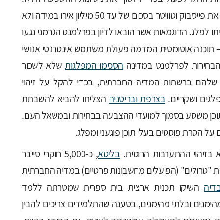
הועבר בחודש יוני 2017 חוק המתיר לקנוס את פייסבוק וטוויטר בסכום של עד 50 מיליון אירו במידה ולא
ליתו לפלג. הדוגמאות אשר הובאו לדיון בפרלמנט הגרמני נגעו
 – תוכנה אוטומטית המדמה פעולת משתמש אינטרנטי אנושי
הבחירות לפרלמנט במדינה
הסכימו המפלגות
שלא לשכור
ת שלהם ברשתות המדיה החברתית, בכדי להקל על זיהוי
פלגים ושקריים.
בצרפת ובריטניה
הצליחו להביא להשבתת
 תוכן משסע בסמוך למועדי ההצבעה בבחירות ובמשאל העם.
 בזיהוי ההתערבות הרוסית.
בליטא
, כ-5,000 חוקרי סייבר
ות "טרולים" (הפועלים מחשבונות פרטיים) במדיה החברתית
דיה
השיקו תכנית ארצית בית ספרית שמטרתה ללמד
מהימנים ובלתי מהימנים, בטענה שהתלמידים צריכים להבין