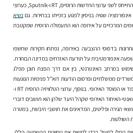
התייחס לשני ערוצי החדשות הרוסיים, RT ו-Sputnik, כערוצי
פורמציה שגויה בניסיון לפגוע בזכייתו בבחירות. גם
נשיא
ומים המרכזיים על אירופה הוא התעמולה הרוסית שמקטבת
רונות בדפוסי ההצבעה באירופה, נפתחו חקירות שחשפו
ה אינפורמטיבית על תודעת האזרחים במדינה הבוחרת.
ימוש במרחב האינטרנטי, בין אם דרך הפצת תוכן מפלג
רדים ממשלתיים ופרסום הודעות דוא"ל פנימיות הנוגעות
לקמפיין הבחירות, ומטרתן לערער את יציבות המועמד או המוסד האירופי. בנוסף, ערוצי הטלוויזיה הרוסית RT ו-
רבי ואנטי-האיחוד האירופי שקהל היעד שלהן הוא תושבים דוברי
ושאי הגירה ופליטים, המדאיגים את תושבי היבשת, במטרה
ת השולטות.
ות החלו לפעול בכדי לחשוף את ניסיונות ההשפעה הללו.