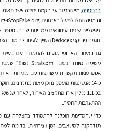
על אילו מקורות הם יכולים להסתמך, ואילו מקו
בבריטניה
, מיי הכריזה על הקמת יחידה אשר תאומן 
דיגיטליים שונים ועיתונאים ממדינות שונות. מספר
דוגמת פרויקט Dedocex השייך לעיתון לה מונד הצרפתי, ופרויקט RealityCheck השייך לרשת BBC הבריטית.
גם באיחוד האירופי מנסים להתמודד עם בעיית 
משימה מיוחד 
אסטרטגיות תקשורת משותפות עם מוסדות האיחוד ו
כ-14 אנשי צוות מועסקים וכן מאות מתנדבים, חו
בכ-1.1 מיליון אירו מתקציב האיחוד, לאחר ש
ההתערבות הרוסית.
כדי שהמדינות תוכלנה להתמודד בהצלחה עם מני
תזדקקנה למשאבים, זמן ויצירתיות. בדומה למה 