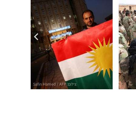
איראן