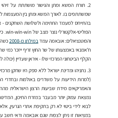
2. תורת המשא ומתן והגישור מושתתת על זיהו
שמשתתפים בו. לאורך המשא ומתן בין המעצמות לאי
בהתייחס למעמד החתימה ולשלושת השחקנים - אובא
הפולי
והפוטנציאלים: אובאמה עמד
במילתו מ-2008
כשהכר
ח'אמנאי באמצעותו של שר החוץ זריף ייזכר כמי שה
הקלף הביטחוני המרכזי שלו - איראן שעדיין (יכולה לה
3. נתניהו ומדינת ישראל ללא ספק היו שחקן מרכ
(למרות הידיעות על משדרים באולמות ובחדרי המ
והאמריקאים מידת שביעות הרצון הישראלית מהה
נמצאת עמוק יותר מבעבר במזרח התיכון, המדינות
לבוא לידי ביטוי לא רק בתקיפת אתרי הגרעין, אל
במציאות זו ניתן לצפות שגם אובאמה ודאי חשב על