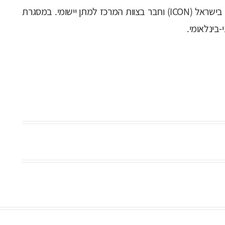
*אריק סגל הוא מרצה במרכז להוראת המשא ומתן בישראל (ICON) וחבר בצוות המרכז למתן יישומי. במסגרת
בינלאומי.