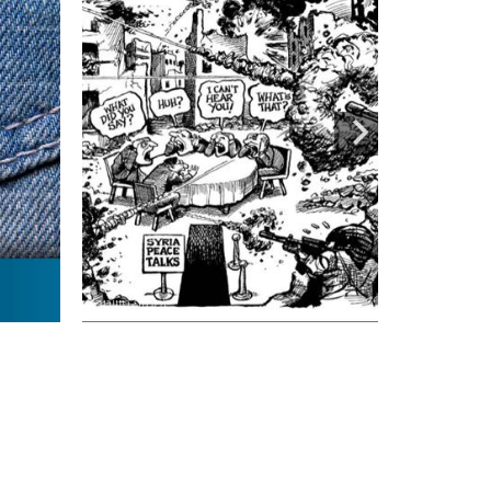
איראן