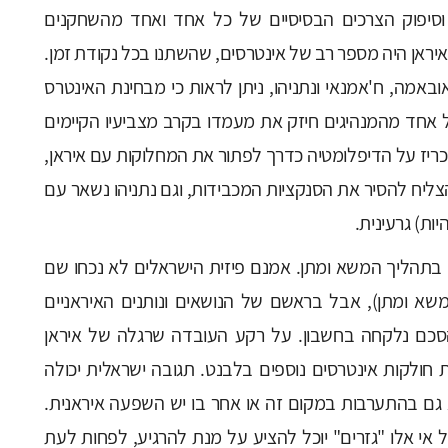
י וסיפוק הצרכים הבסיסיים של כל אחד ואחד מהשחקנים
ראן היה מספר רב של אינטרסים, שהשתנו בכל נקודת זמן.
מה, ח'אמנאי ונתניהו, ניתן לראות כי מבחינת האינטרס
טי-אלקטורלי נוצר מצב של win-win-win. כל אחד מהמנהיגים חיזק את מעמדו בקרב מצביעיו הקיימים
יז על הדיפלומטיה כדרך לפתור את המחלוקות עם איראן,
צליח להסיר את הסנקציות המכבידות, וגם נתניהו נשאר עם
יות) גרעינית.
זי בתהליך המשא ומתן. אמנם פיזית הישראלים לא נכחו שם
שא ומתן), אבל בראשם של הנושאים ונותנים האיראניים
סכם נלקחה בחשבון. על רקע העובדה שרגלה של איראן
 חולקות אינטרסים נוספים בלבנט. תגובה ישראלית יכולה
א גם בהתערבות במקום זה או אחר בו יש השפעה איראנית.
 אי אלו "גזרים" יוכל להציע על מנת להרגיע, לפחות לעת